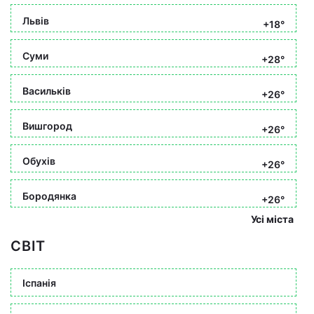
Львів
+18°
Суми
+28°
Васильків
+26°
Вишгород
+26°
Обухів
+26°
Бородянка
+26°
Усі міста
СВІТ
Іспанія