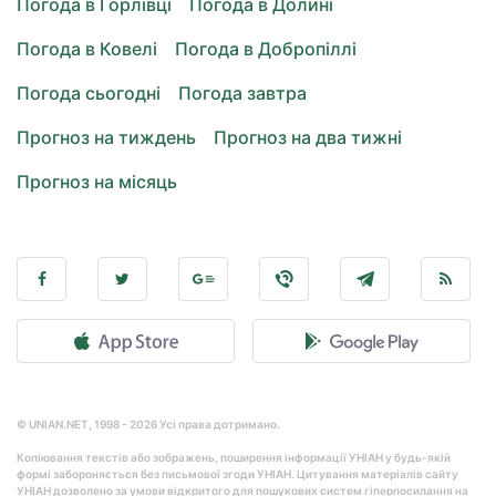
Погода в Горлівці
Погода в Долині
Погода в Ковелі
Погода в Добропіллі
Погода сьогодні
Погода завтра
Прогноз на тиждень
Прогноз на два тижні
Прогноз на місяць
© UNIAN.NET, 1998 - 2026 Усі права дотримано.
Копіювання текстів або зображень, поширення інформації УНІАН у будь-якій
формі забороняється без письмової згоди УНІАН. Цитування матеріалів сайту
УНІАН дозволено за умови відкритого для пошукових систем гіперпосилання на