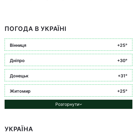
ПОГОДА В УКРАЇНІ
Вінниця
+25°
Дніпро
+30°
Донецьк
+31°
Житомир
+25°
Розгорнути
УКРАЇНА