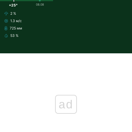
08.08
+25°
2 %
1.3 м/с
725 мм
53 %
ad