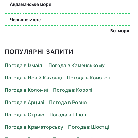
Андаманське море
Червоне море
Всі моря
ПОПУЛЯРНІ ЗАПИТИ
Погода в Ізмаїлі
Погода в Каменському
Погода в Новій Каховці
Погода в Конотопі
Погода в Коломиї
Погода в Коропі
Погода в Арцизі
Погода в Ровно
Погода в Стрию
Погода в Шполі
Погода в Краматорську
Погода в Шостці