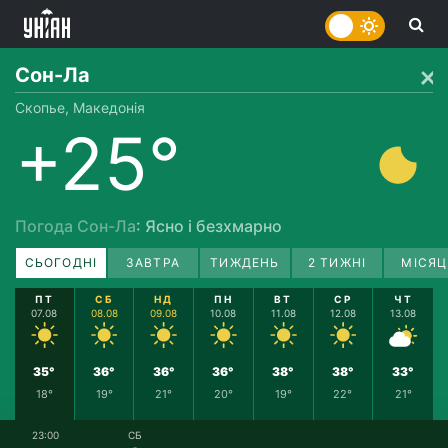
Сон-Ла
Скопье, Македонія
+25°
Погода Сон-Ла
: Ясно і безхмарно
СЬОГОДНІ
ЗАВТРА
ТИЖДЕНЬ
2 ТИЖНІ
МІСЯЦ
ПТ
СБ
НД
ПН
ВТ
СР
ЧТ
07.08
08.08
09.08
10.08
11.08
12.08
13.08
35°
36°
36°
36°
38°
38°
33°
18°
19°
21°
20°
19°
22°
21°
23:00
СБ