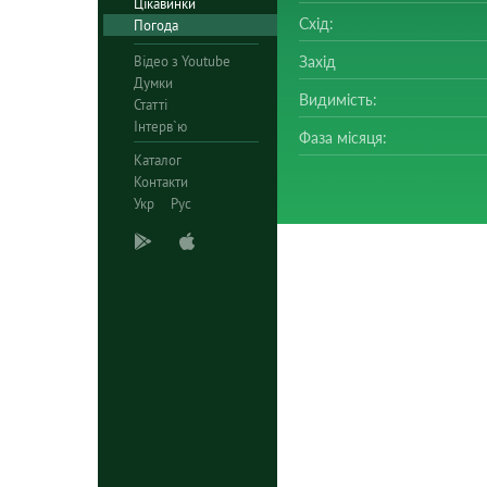
Цікавинки
Схід:
Погода
Відео з Youtube
Захід
Думки
Видимість:
Статті
Інтерв`ю
Фаза місяця:
Каталог
Контакти
Укр
Рус