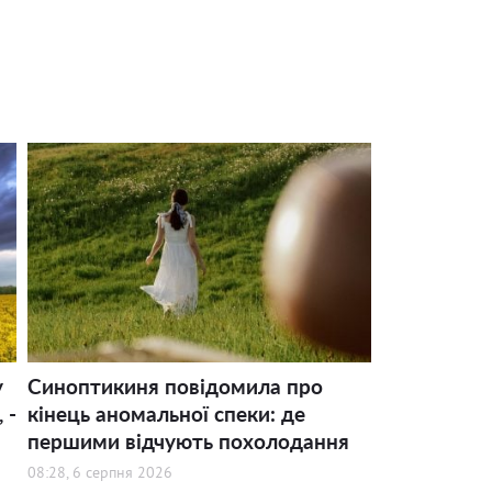
у
Синоптикиня повідомила про
 -
кінець аномальної спеки: де
першими відчують похолодання
08:28, 6 серпня 2026