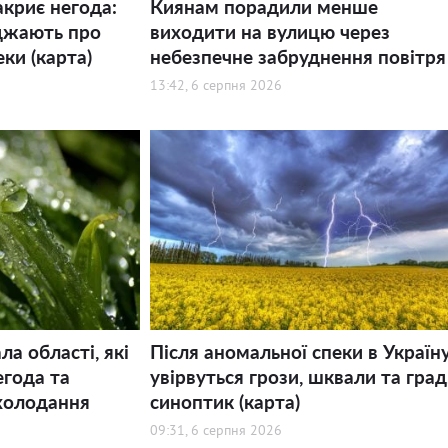
акриє негода:
Киянам порадили менше
джають про
виходити на вулицю через
еки (карта)
небезпечне забруднення повітря
13:42, 6 серпня 2026
а області, які
Після аномальної спеки в Україн
года та
увірвуться грози, шквали та град,
холодання
синоптик (карта)
09:31, 6 серпня 2026