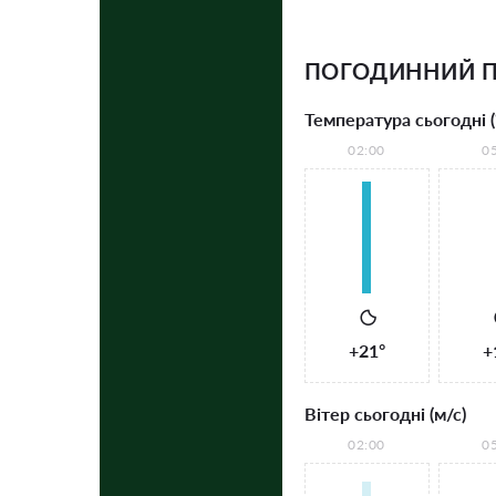
ПОГОДИННИЙ 
Температура сьогодні (
02:00
0
+21°
+
Вітер сьогодні (м/с)
02:00
0