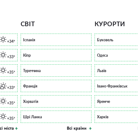
СВІТ
КУРОРТИ
Іспанія
Буковель
+34°
Кіпр
Одеса
+33°
Туреччина
Львів
+35°
Франція
Івано-Франківськ
+33°
Хорватія
Яремче
+35°
Шрі Ланка
Харків
+35°
сі міста
Всі країни