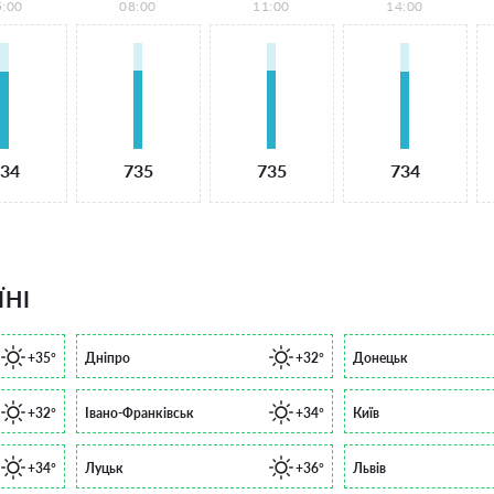
5:00
08:00
11:00
14:00
34
735
735
734
ЇНІ
+35°
Дніпро
+32°
Донецьк
+32°
Івано-Франківськ
+34°
Київ
+34°
Луцьк
+36°
Львів