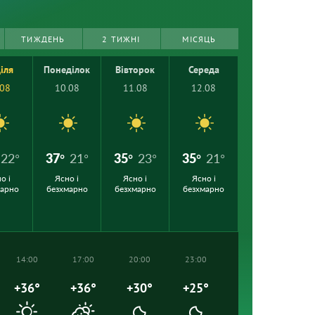
ТИЖДЕНЬ
2 ТИЖНІ
МІСЯЦЬ
іля
Понеділок
Вівторок
Середа
.08
10.08
11.08
12.08
22°
37°
21°
35°
23°
35°
21°
о і
Ясно і
Ясно і
Ясно і
марно
безхмарно
безхмарно
безхмарно
14:00
17:00
20:00
23:00
+36°
+36°
+30°
+25°