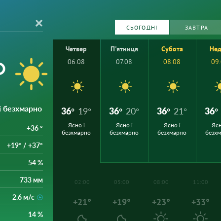
СЬОГОДНІ
ЗАВТРА
Четвер
П'ятниця
Субота
Нед
°
06.08
07.08
08.08
09
 і безхмарно
36°
19°
36°
20°
36°
21°
36°
Ясно і
Ясно і
Ясно і
Ясн
+36 °
безхмарно
безхмарно
безхмарно
безх
+19° / +37°
54 %
733 мм
02:00
05:00
08:00
11:00
2.6 м/с
+21°
+19°
+23°
+33°
14 %