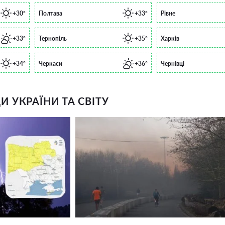
+30°
Полтава
+33°
Рівне
+33°
Тернопіль
+35°
Харків
+34°
Черкаси
+36°
Чернівці
 УКРАЇНИ ТА СВІТУ