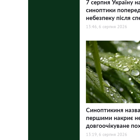
7 серпня Україну н
синоптики попере
небезпеку після сп
13:46, 6 серпня 2026
Синоптикиня назвал
першими накриє не
довгоочікуване по
13:19, 6 серпня 2026