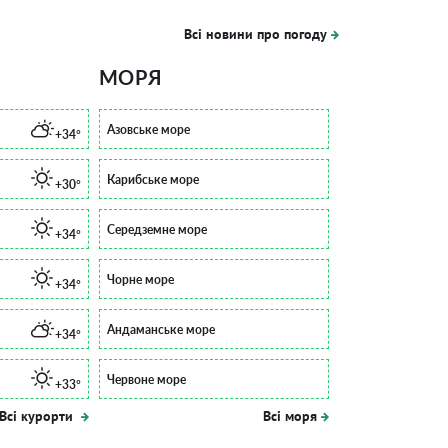
Всі новини про погоду
МОРЯ
Азовське море
+34°
Карибське море
+30°
Середземне море
+34°
Чорне море
+34°
Андаманське море
+34°
Червоне море
+33°
Всі курорти
Всі моря