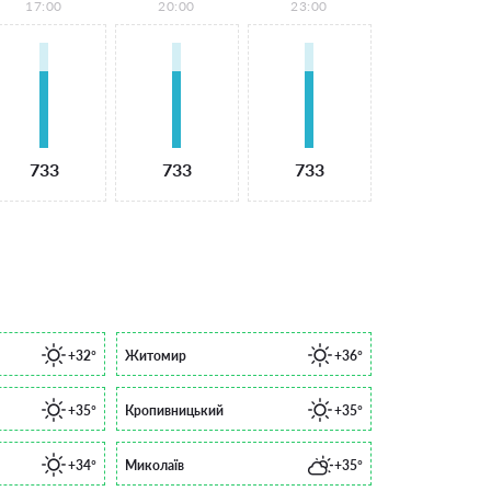
17:00
20:00
23:00
733
733
733
+32°
Житомир
+36°
+35°
Кропивницький
+35°
+34°
Миколаїв
+35°