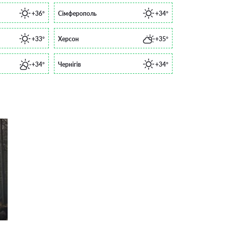
+36°
Сімферополь
+34°
+33°
Херсон
+35°
+34°
Чернігів
+34°