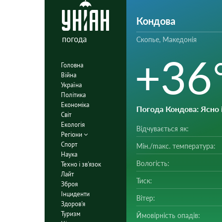
Кондова
погода
Скопье, Македонія
+36
Головна
Війна
Україна
Політика
Економіка
Погода Кондова
: Ясно
Світ
Екологія
Відчувається як:
Регіони
Спорт
Мін./mакс. температура:
Наука
Вологість:
Техно і зв'язок
Лайт
Тиск:
Зброя
Інциденти
Вітер:
Здоров'я
Туризм
Ймовірність опадів: