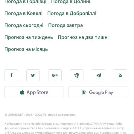
Погода в Горлівці
Погода в Долині
Погода в Ковелі
Погода в Добропіллі
Погода сьогодні
Погода завтра
Прогноз на тиждень
Прогноз на два тижні
Прогноз на місяць
© UNIAN.NET, 1998 - 2026 Усі права дотримано.
Копіювання текстів або зображень, поширення інформації УНІАН у будь-якій
формі забороняється без письмової згоди УНІАН. Цитування матеріалів сайту
УНІАН дозволено за умови відкритого для пошукових систем гіперпосилання на