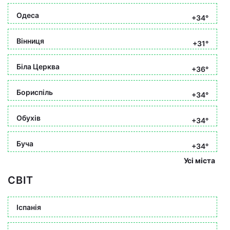
Одеса
+34°
Вінниця
+31°
Біла Церква
+36°
Бориспіль
+34°
Обухів
+34°
Буча
+34°
Усі міста
СВІТ
Іспанія