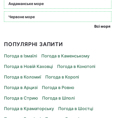
Андаманське море
Червоне море
Всі моря
ПОПУЛЯРНІ ЗАПИТИ
Погода в Ізмаїлі
Погода в Каменському
Погода в Новій Каховці
Погода в Конотопі
Погода в Коломиї
Погода в Коропі
Погода в Арцизі
Погода в Ровно
Погода в Стрию
Погода в Шполі
Погода в Краматорську
Погода в Шостці