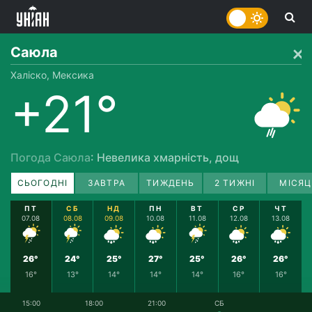
Саюла
Халіско, Мексика
+21°
Погода Саюла
: Невелика хмарність, дощ
СЬОГОДНІ
ЗАВТРА
ТИЖДЕНЬ
2 ТИЖНІ
МІСЯЦ
ПТ
СБ
НД
ПН
ВТ
СР
ЧТ
07.08
08.08
09.08
10.08
11.08
12.08
13.08
26°
24°
25°
27°
25°
26°
26°
16°
13°
14°
14°
14°
16°
16°
15:00
18:00
21:00
СБ