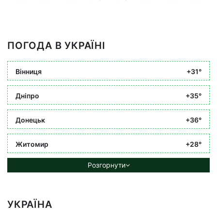
ПОГОДА В УКРАЇНІ
Вінниця
+31°
Дніпро
+35°
Донецьк
+36°
Житомир
+28°
Розгорнути
УКРАЇНА