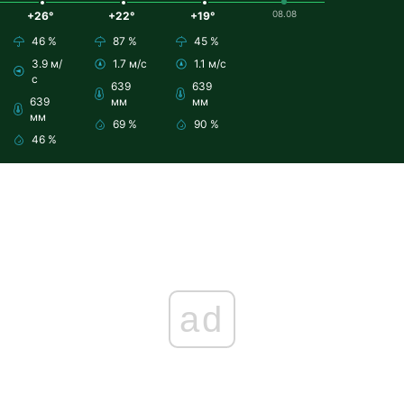
08.08
+26°
+22°
+19°
46 %
87 %
45 %
3.9 м/
1.7 м/с
1.1 м/с
с
639
639
639
мм
мм
мм
69 %
90 %
46 %
ad