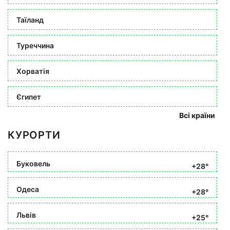
Таїланд
Туреччина
Хорватія
Єгипет
Всі країни
КУРОРТИ
Буковель
+28°
Одеса
+28°
Львів
+25°