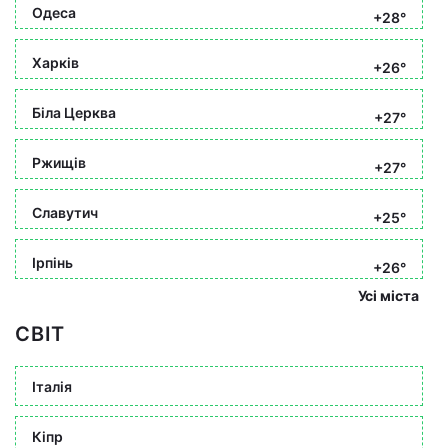
Одеса
+28°
Харків
+26°
Біла Церква
+27°
Ржищів
+27°
Славутич
+25°
Ірпінь
+26°
Усі міста
СВІТ
Італія
Кіпр