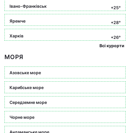
Івано-Франківськ
+25°
Яремче
+28°
Харків
+26°
Всі курорти
МОРЯ
Азовське море
Карибське море
Середземне море
Чорне море
Андаманське море