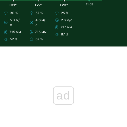
11.08
+31°
+27°
+23°
30 %
57 %
25 %
5.3 м/
4.6 м/
2.6 м/с
с
с
717 мм
715 мм
715 мм
87 %
52 %
67 %
ad