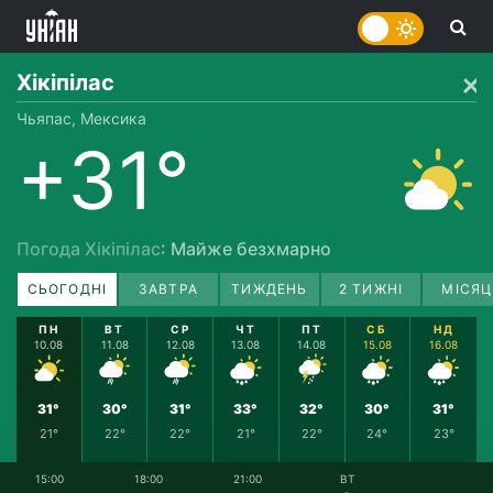
Хікіпілас
Чьяпас, Мексика
+31°
Погода Хікіпілас
: Майже безхмарно
СЬОГОДНІ
ЗАВТРА
ТИЖДЕНЬ
2 ТИЖНІ
МІСЯЦ
ПН
ВТ
СР
ЧТ
ПТ
СБ
НД
10.08
11.08
12.08
13.08
14.08
15.08
16.08
31°
30°
31°
33°
32°
30°
31°
21°
22°
22°
21°
22°
24°
23°
15:00
18:00
21:00
ВТ