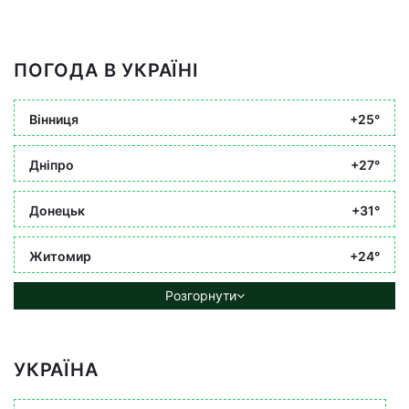
ПОГОДА В УКРАЇНІ
Вінниця
+25°
Дніпро
+27°
Донецьк
+31°
Житомир
+24°
Розгорнути
УКРАЇНА