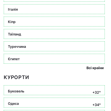
Італія
Кіпр
Таїланд
Туреччина
Єгипет
Всі країни
КУРОРТИ
Буковель
+32°
Одеса
+34°