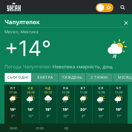
Чапултепек
Мехіко, Мексика
+14°
Погода Чапултепек
: Невелика хмарність, дощ
СЬОГОДНІ
ЗАВТРА
ТИЖДЕНЬ
2 ТИЖНІ
МІСЯЦ
ПТ
СБ
НД
ПН
ВТ
СР
ЧТ
07.08
08.08
09.08
10.08
11.08
12.08
13.08
19°
18°
19°
19°
20°
19°
19°
9°
10°
9°
10°
9°
10°
11°
18:00
21:00
СБ