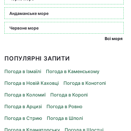
Андаманське море
Червоне море
Всі моря
ПОПУЛЯРНІ ЗАПИТИ
Погода в Ізмаїлі
Погода в Каменському
Погода в Новій Каховці
Погода в Конотопі
Погода в Коломиї
Погода в Коропі
Погода в Арцизі
Погода в Ровно
Погода в Стрию
Погода в Шполі
Погода в Краматорську
Погода в Шостці