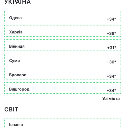
УКРАЇНА
Одеса
+34°
Харків
+36°
Вінниця
+31°
Суми
+36°
Бровари
+34°
Вишгород
+34°
Усі міста
СВІТ
Іспанія