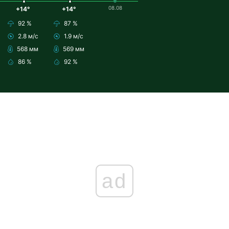
08.08
+14°
+14°
92 %
87 %
2.8 м/с
1.9 м/с
568 мм
569 мм
86 %
92 %
ad