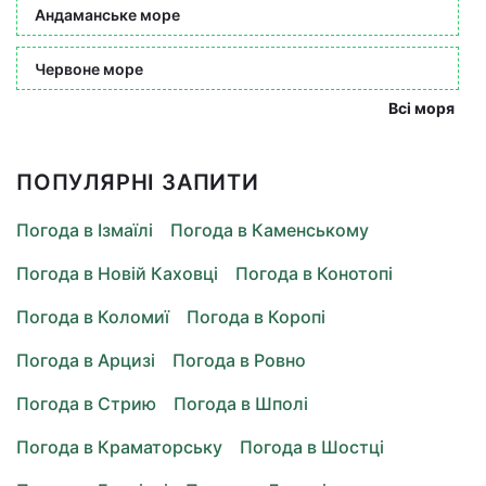
Андаманське море
Червоне море
Всі моря
ПОПУЛЯРНІ ЗАПИТИ
Погода в Ізмаїлі
Погода в Каменському
Погода в Новій Каховці
Погода в Конотопі
Погода в Коломиї
Погода в Коропі
Погода в Арцизі
Погода в Ровно
Погода в Стрию
Погода в Шполі
Погода в Краматорську
Погода в Шостці