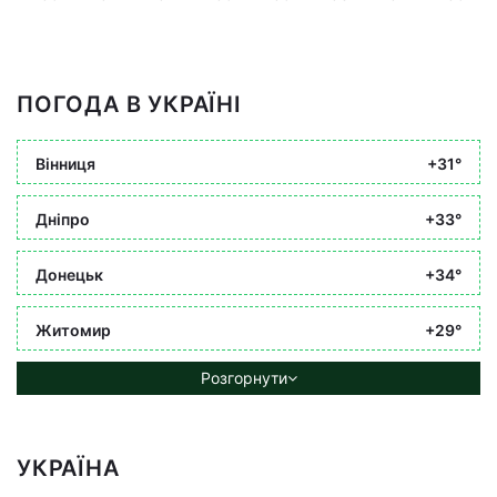
ПОГОДА В УКРАЇНІ
Вінниця
+31°
Дніпро
+33°
Донецьк
+34°
Житомир
+29°
Розгорнути
УКРАЇНА