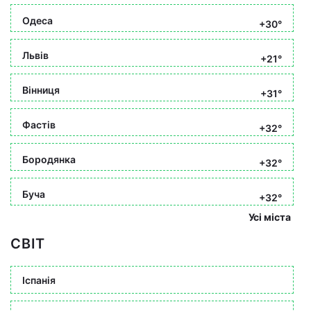
Одеса
+30°
Львів
+21°
Вінниця
+31°
Фастів
+32°
Бородянка
+32°
Буча
+32°
Усі міста
СВІТ
Іспанія