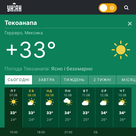
Текоанапа
Герреро, Мексика
+33°
Погода Текоанапа
: Ясно і безхмарно
СЬОГОДНІ
ЗАВТРА
ТИЖДЕНЬ
2 ТИЖНІ
МІСЯЦ
ПТ
СБ
НД
ПН
ВТ
СР
ЧТ
07.08
08.08
09.08
10.08
11.08
12.08
13.08
33°
33°
33°
34°
33°
34°
34°
24°
24°
24°
25°
25°
26°
26°
15:00
18:00
21:00
СБ