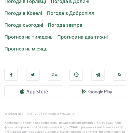
Погода в Горлівці
Погода в Долині
Погода в Ковелі
Погода в Добропіллі
Погода сьогодні
Погода завтра
Прогноз на тиждень
Прогноз на два тижні
Прогноз на місяць
© UNIAN.NET, 1998 - 2026 Усі права дотримано.
Копіювання текстів або зображень, поширення інформації УНІАН у будь-якій
формі забороняється без письмової згоди УНІАН. Цитування матеріалів сайту
УНІАН дозволено за умови відкритого для пошукових систем гіперпосилання на