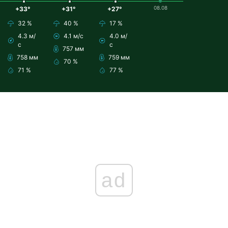
08.08
+33°
+31°
+27°
32 %
40 %
17 %
4.3 м/
4.1 м/с
4.0 м/
с
с
757 мм
758 мм
759 мм
70 %
71 %
77 %
ad