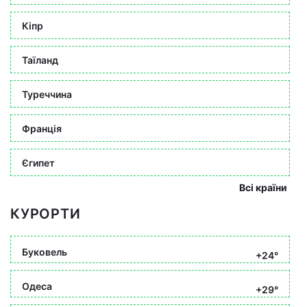
Кіпр
Таїланд
Туреччина
Франція
Єгипет
Всі країни
КУРОРТИ
Буковель
+24°
Одеса
+29°