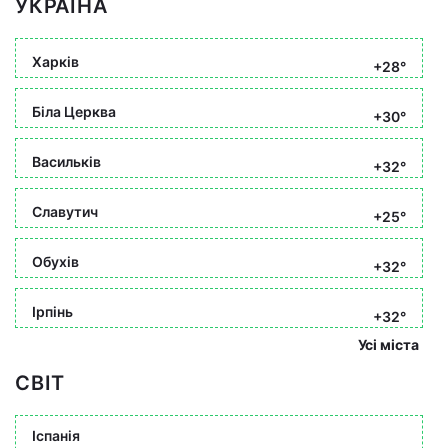
УКРАЇНА
Харків
+28°
Біла Церква
+30°
Васильків
+32°
Славутич
+25°
Обухів
+32°
Ірпінь
+32°
Усі міста
СВІТ
Іспанія