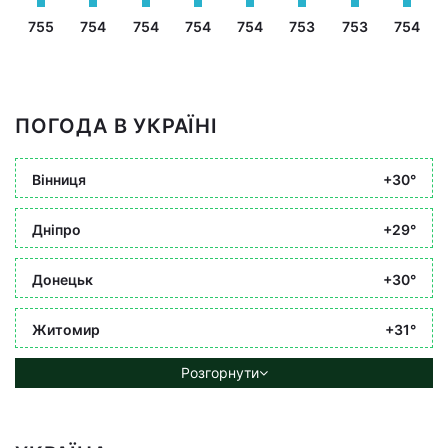
755
754
754
754
754
753
753
754
ПОГОДА В УКРАЇНІ
Вінниця
+30°
Дніпро
+29°
Донецьк
+30°
Житомир
+31°
Розгорнути