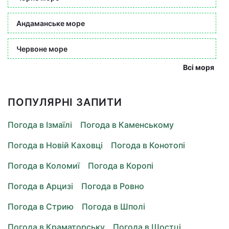
Андаманське море
Червоне море
Всі моря
ПОПУЛЯРНІ ЗАПИТИ
Погода в Ізмаїлі
Погода в Каменському
Погода в Новій Каховці
Погода в Конотопі
Погода в Коломиї
Погода в Коропі
Погода в Арцизі
Погода в Ровно
Погода в Стрию
Погода в Шполі
Погода в Краматорську
Погода в Шостці