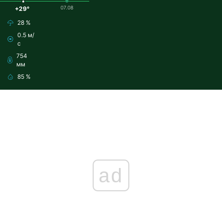
07.08
+29°
28 %
0.5 м/
с
754
мм
85 %
ad