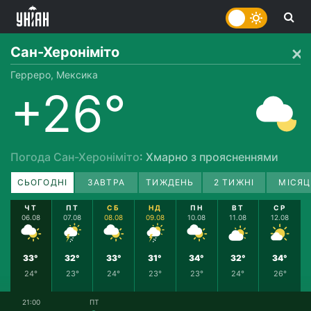
Сан-Хероніміто
Герреро, Мексика
+26°
Погода Сан-Хероніміто
: Хмарно з проясненнями
СЬОГОДНІ
ЗАВТРА
ТИЖДЕНЬ
2 ТИЖНІ
МІСЯЦ
ЧТ
ПТ
СБ
НД
ПН
ВТ
СР
06.08
07.08
08.08
09.08
10.08
11.08
12.08
33°
32°
33°
31°
34°
32°
34°
24°
23°
24°
23°
23°
24°
26°
21:00
ПТ