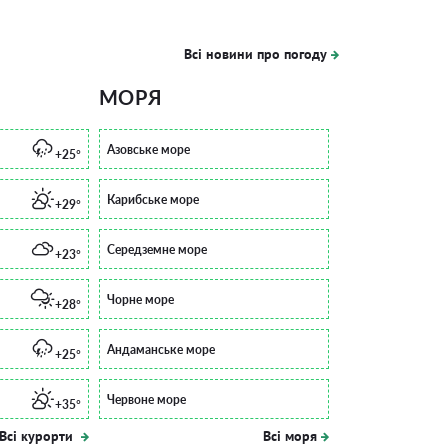
Всі новини про погоду
МОРЯ
Азовське море
+25°
Карибське море
+29°
Середземне море
+23°
Чорне море
+28°
Андаманське море
+25°
Червоне море
+35°
Всі курорти
Всі моря