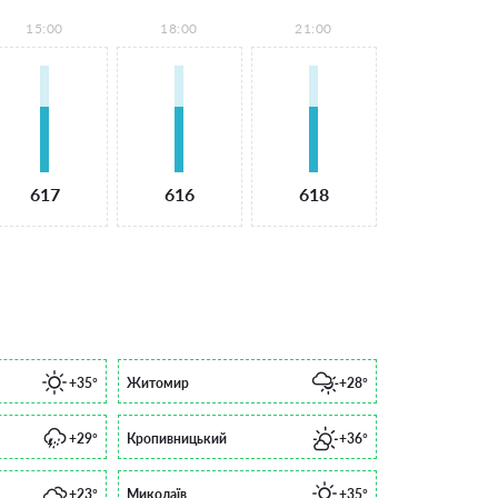
15:00
18:00
21:00
617
616
618
+35°
Житомир
+28°
+29°
Кропивницький
+36°
+23°
Миколаїв
+35°