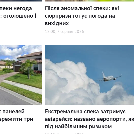
спеки негода
Після аномальної спеки: які
: оголошено І
сюрпризи готує погода на
вихідних
12:00, 7 серпня 2026
х панелей
Екстремальна спека затримує
ережити три
авіарейси: названо аеропорти, як
під найбільшим ризиком