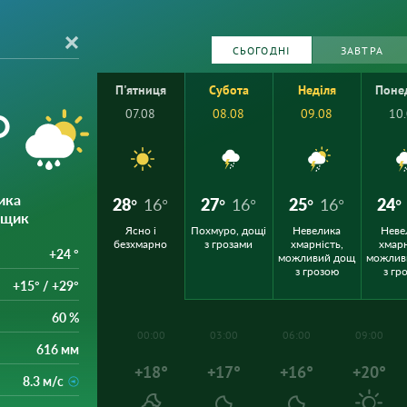
СЬОГОДНІ
ЗАВТРА
П'ятниця
Субота
Неділя
Поне
°
07.08
08.08
09.08
10
ика
28°
16°
27°
16°
25°
16°
24°
ощик
Ясно і
Похмуро, дощі
Невелика
Неве
безхмарно
з грозами
хмарність,
хмарн
+24 °
можливий дощ
можлив
з грозою
з гр
+15° / +29°
60 %
00:00
03:00
06:00
09:00
616 мм
+18°
+17°
+16°
+20°
8.3 м/с