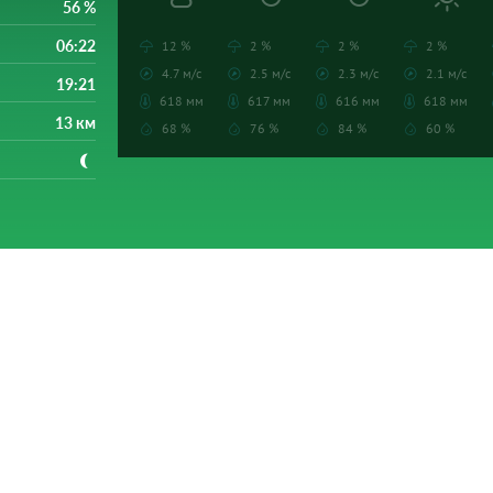
56 %
06:22
12 %
2 %
2 %
2 %
4.7 м/с
2.5 м/с
2.3 м/с
2.1 м/с
19:21
618 мм
617 мм
616 мм
618 мм
13 км
68 %
76 %
84 %
60 %