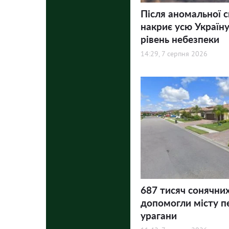
Після аномальної 
накриє усю Україну
рівень небезпеки
14:29, 7 серпня 2026
687 тисяч сонячни
допомогли місту п
урагани