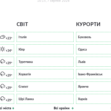
10:15, 7 серпня 2026
СВІТ
КУРОРТИ
Італія
Буковель
+23°
Кіпр
Одеса
+34°
Туреччина
Львів
+29°
Хорватія
Івано-Франківськ
+29°
Єгипет
Яремче
+29°
Шрі Ланка
Харків
+29°
сі міста
Всі країни