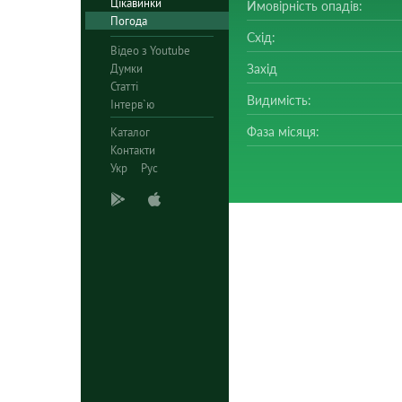
Цікавинки
Ймовірність опадів:
Погода
Схід:
Відео з Youtube
Думки
Захід
Статті
Видимість:
Інтерв`ю
Фаза місяця:
Каталог
Контакти
Укр
Рус