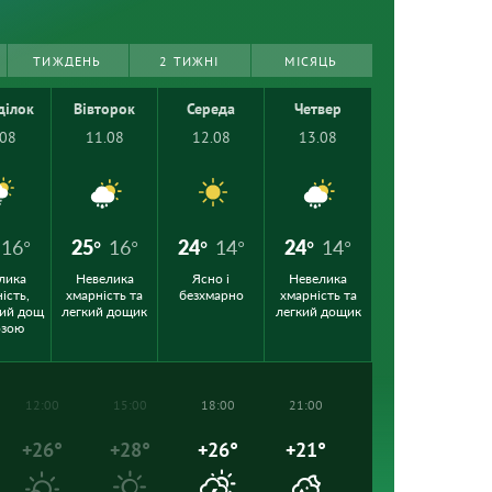
ТИЖДЕНЬ
2 ТИЖНІ
МІСЯЦЬ
ділок
Вівторок
Середа
Четвер
.08
11.08
12.08
13.08
16°
25°
16°
24°
14°
24°
14°
лика
Невелика
Ясно і
Невелика
ість,
хмарність та
безхмарно
хмарність та
ий дощ
легкий дощик
легкий дощик
озою
12:00
15:00
18:00
21:00
+26°
+28°
+26°
+21°