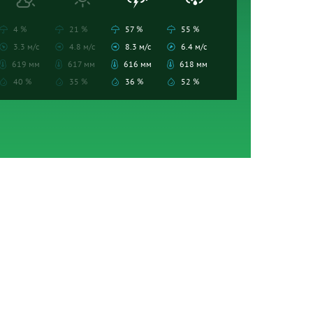
4 %
21 %
57 %
55 %
3.3 м/с
4.8 м/с
8.3 м/с
6.4 м/с
619 мм
617 мм
616 мм
618 мм
40 %
35 %
36 %
52 %