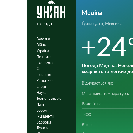
Медіна
погода
Ґуанахуато, Мексика
+24
Головна
Війна
Україна
Політика
Економіка
Погода Медіна
: Невел
Світ
хмарність та легкий д
Екологія
Регіони
Відчувається як:
Спорт
Наука
Мін./mакс. температура:
Техно і зв'язок
Вологість:
Лайт
Зброя
Тиск:
Інциденти
Здоров'я
Вітер:
Туризм