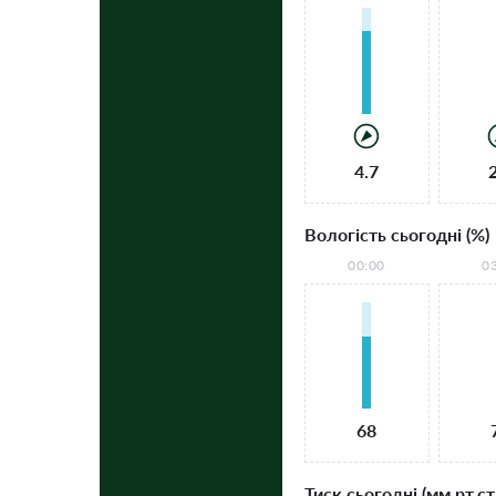
4.7
Вологість сьогодні (%)
00:00
0
68
Тиск сьогодні (мм рт.ст.