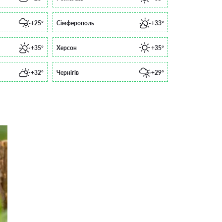
+25°
Сімферополь
+33°
+35°
Херсон
+35°
+32°
Чернігів
+29°