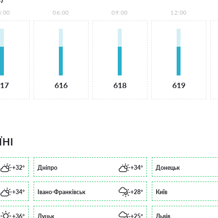
3:00
06:00
09:00
12:00
17
616
618
619
ЇНІ
+32°
Дніпро
+34°
Донецьк
+34°
Івано-Франківськ
+28°
Київ
+36°
Луцьк
+25°
Львів