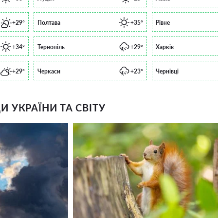
+29°
Полтава
+35°
Рівне
+34°
Тернопіль
+29°
Харків
+29°
Черкаси
+23°
Чернівці
 УКРАЇНИ ТА СВІТУ