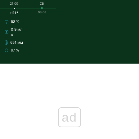
21:00
СБ
08.08
+21°
58 %
0.9 м/
с
651 мм
97 %
ad