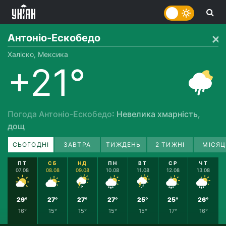
Антоніо-Ескобедо
Халіско, Мексика
+21°
Погода Антоніо-Ескобедо
: Невелика хмарність,
дощ
СЬОГОДНІ
ЗАВТРА
ТИЖДЕНЬ
2 ТИЖНІ
МІСЯЦ
ПТ
СБ
НД
ПН
ВТ
СР
ЧТ
07.08
08.08
09.08
10.08
11.08
12.08
13.08
29°
27°
27°
27°
25°
25°
26°
16°
15°
15°
15°
15°
17°
16°