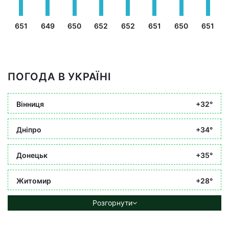
651
649
650
652
652
651
650
651
ПОГОДА В УКРАЇНІ
Вінниця
+32°
Дніпро
+34°
Донецьк
+35°
Житомир
+28°
Розгорнути