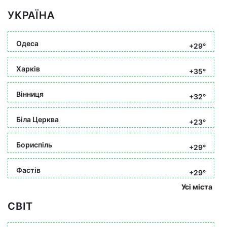
УКРАЇНА
Одеса
+29°
Харків
+35°
Вінниця
+32°
Біла Церква
+23°
Бориспіль
+29°
Фастів
+29°
Усі міста
СВІТ