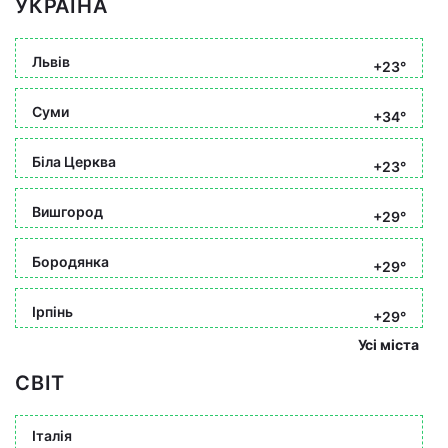
УКРАЇНА
Львів
+23°
Суми
+34°
Біла Церква
+23°
Вишгород
+29°
Бородянка
+29°
Ірпінь
+29°
Усі міста
СВІТ
Італія