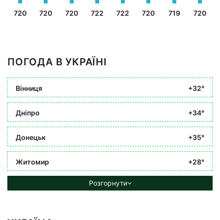
720
720
720
722
722
720
719
720
ПОГОДА В УКРАЇНІ
Вінниця
+32°
Дніпро
+34°
Донецьк
+35°
Житомир
+28°
Розгорнути