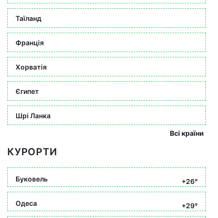
Таїланд
Франція
Хорватія
Єгипет
Шрі Ланка
Всі країни
КУРОРТИ
Буковель
+26°
Одеса
+29°