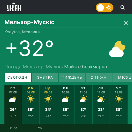
Мельхор-Мускіс
Коауїла, Мексика
+32°
Погода Мельхор-Мускіс
: Майже безхмарно
СЬОГОДНІ
ЗАВТРА
ТИЖДЕНЬ
2 ТИЖНІ
МІСЯЦ
ПТ
СБ
НД
ПН
ВТ
СР
ЧТ
07.08
08.08
09.08
10.08
11.08
12.08
13.08
36°
35°
34°
35°
37°
38°
38°
25°
25°
24°
25°
26°
26°
25°
21:00
СБ