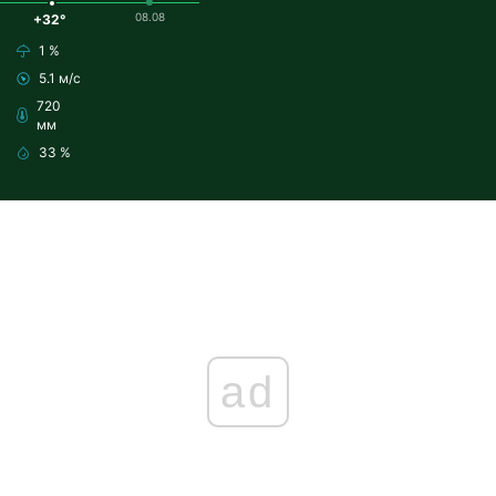
08.08
+32°
1 %
5.1 м/с
720
мм
33 %
ad