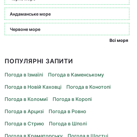
Андаманське море
Червоне море
Всі моря
ПОПУЛЯРНІ ЗАПИТИ
Погода в Ізмаїлі
Погода в Каменському
Погода в Новій Каховці
Погода в Конотопі
Погода в Коломиї
Погода в Коропі
Погода в Арцизі
Погода в Ровно
Погода в Стрию
Погода в Шполі
Погода в Краматорську
Погода в Шостці