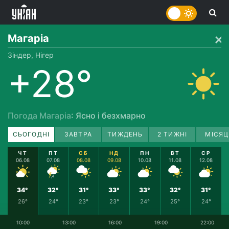
Магаріа
Зіндер, Нігер
+28°
Погода Магаріа
: Ясно і безхмарно
СЬОГОДНІ
ЗАВТРА
ТИЖДЕНЬ
2 ТИЖНІ
МІСЯЦ
ЧТ
ПТ
СБ
НД
ПН
ВТ
СР
06.08
07.08
08.08
09.08
10.08
11.08
12.08
34°
32°
31°
33°
33°
32°
31°
26°
24°
23°
23°
24°
25°
24°
10:00
13:00
16:00
19:00
22:00