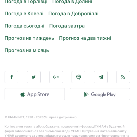
Погода в Горлівці
Погода в Долині
Погода в Ковелі
Погода в Добропіллі
Погода сьогодні
Погода завтра
Прогноз на тиждень
Прогноз на два тижні
Прогноз на місяць
© UNIAN.NET, 1998 - 2026 Усі права дотримано.
Копіювання текстів або зображень, поширення інформації УНІАН у будь-якій
формі забороняється без письмової згоди УНІАН. Цитування матеріалів сайту
УНІАН дозволено за умови відкритого для пошукових систем гіперпосилання на