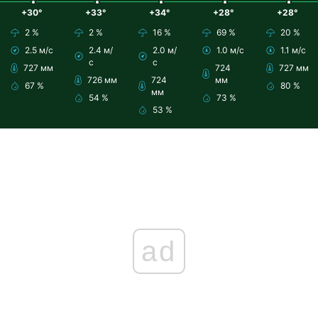
+30°
+33°
+34°
+28°
+28°
2 %
2 %
16 %
69 %
20 %
2.5 м/с
2.4 м/
2.0 м/
1.0 м/с
1.1 м/с
с
с
727 мм
724
727 мм
726 мм
724
мм
67 %
80 %
мм
54 %
73 %
53 %
ad