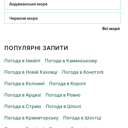
Андаманське море
Червоне море
Всі моря
ПОПУЛЯРНІ ЗАПИТИ
Погода в Ізмаїлі
Погода в Каменському
Погода в Новій Каховці
Погода в Конотопі
Погода в Коломиї
Погода в Коропі
Погода в Арцизі
Погода в Ровно
Погода в Стрию
Погода в Шполі
Погода в Краматорську
Погода в Шостці