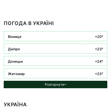
ПОГОДА В УКРАЇНІ
Вінниця
+20°
Дніпро
+23°
Донецьк
+24°
Житомир
+23°
Розгорнути
УКРАЇНА