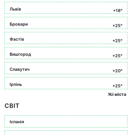
Львів
+18°
Бровари
+25°
Фастів
+25°
Вишгород
+25°
Славутич
+20°
Ірпінь
+25°
Усі міста
СВІТ
Іспанія