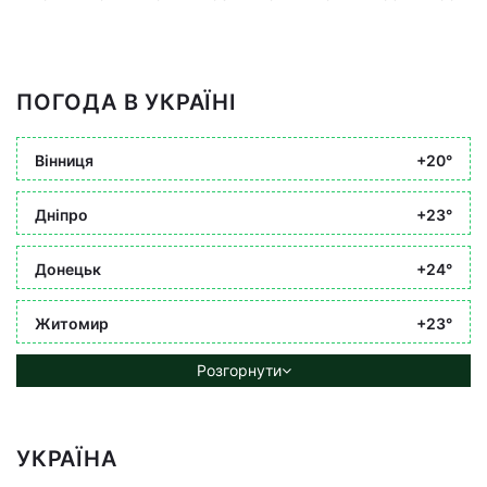
ПОГОДА В УКРАЇНІ
Вінниця
+20°
Дніпро
+23°
Донецьк
+24°
Житомир
+23°
Розгорнути
УКРАЇНА