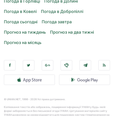
Погода в Горлівці
Погода в Долині
Погода в Ковелі
Погода в Добропіллі
Погода сьогодні
Погода завтра
Прогноз на тиждень
Прогноз на два тижні
Прогноз на місяць
© UNIAN.NET, 1998 - 2026 Усі права дотримано.
Копіювання текстів або зображень, поширення інформації УНІАН у будь-якій
формі забороняється без письмової згоди УНІАН. Цитування матеріалів сайту
УНІАН дозволено за умови відкритого для пошукових систем гіперпосилання на