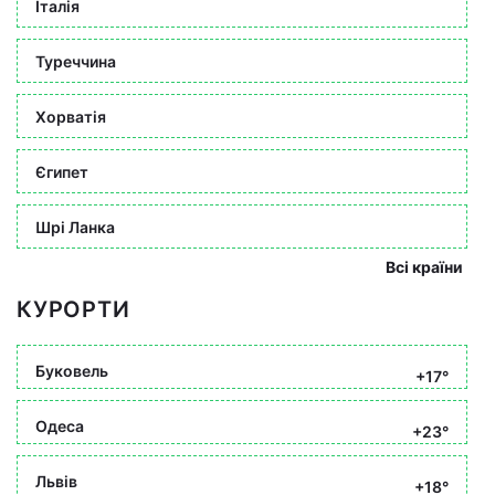
Італія
Туреччина
Хорватія
Єгипет
Шрі Ланка
Всі країни
КУРОРТИ
Буковель
+17°
Одеса
+23°
Львів
+18°