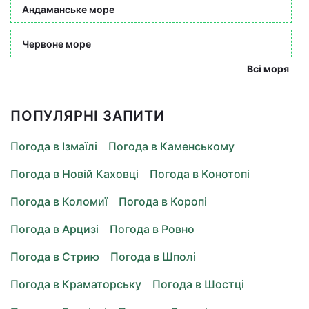
Андаманське море
Червоне море
Всі моря
ПОПУЛЯРНІ ЗАПИТИ
Погода в Ізмаїлі
Погода в Каменському
Погода в Новій Каховці
Погода в Конотопі
Погода в Коломиї
Погода в Коропі
Погода в Арцизі
Погода в Ровно
Погода в Стрию
Погода в Шполі
Погода в Краматорську
Погода в Шостці