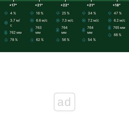
+17°
+21°
+22°
+21°
+18°
4 %
16 %
25 %
34 %
47 %
3.7 м/
6.6 м/с
7.3 м/с
7.2 м/с
6.2 м/с
с
763
764
764
765 мм
762 мм
мм
мм
мм
68 %
78 %
62 %
56 %
54 %
ad