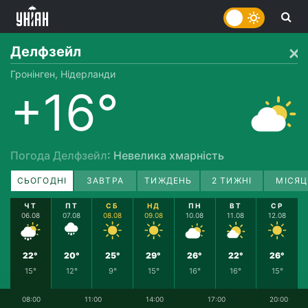
Делфзейл
Гронінген, Нідерланди
+16°
Погода Делфзейл
: Невелика хмарність
СЬОГОДНІ
ЗАВТРА
ТИЖДЕНЬ
2 ТИЖНІ
МІСЯЦ
ЧТ
ПТ
СБ
НД
ПН
ВТ
СР
06.08
07.08
08.08
09.08
10.08
11.08
12.08
22°
20°
25°
29°
26°
22°
26°
15°
12°
9°
15°
16°
16°
15°
08:00
11:00
14:00
17:00
20:00