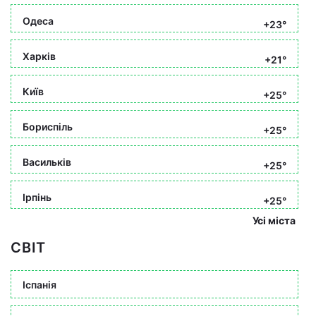
Одеса
+23°
Харків
+21°
Київ
+25°
Бориспіль
+25°
Васильків
+25°
Ірпінь
+25°
Усі міста
СВІТ
Іспанія