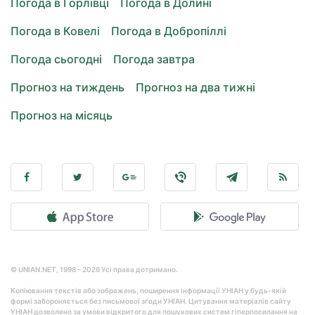
Погода в Горлівці
Погода в Долині
Погода в Ковелі
Погода в Добропіллі
Погода сьогодні
Погода завтра
Прогноз на тиждень
Прогноз на два тижні
Прогноз на місяць
© UNIAN.NET, 1998 - 2026 Усі права дотримано.
Копіювання текстів або зображень, поширення інформації УНІАН у будь-якій
формі забороняється без письмової згоди УНІАН. Цитування матеріалів сайту
УНІАН дозволено за умови відкритого для пошукових систем гіперпосилання на