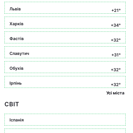
Львів
+21°
Харків
+34°
Фастів
+32°
Славутич
+31°
Обухів
+32°
Ірпінь
+32°
Усі міста
СВІТ
Іспанія