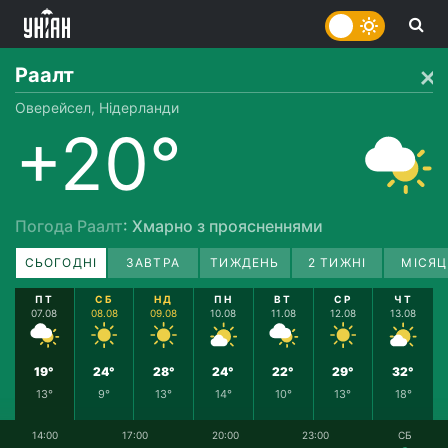
Раалт
Оверейсел, Нідерланди
+20°
Погода Раалт
: Хмарно з проясненнями
СЬОГОДНІ
ЗАВТРА
ТИЖДЕНЬ
2 ТИЖНІ
МІСЯЦ
ПТ
СБ
НД
ПН
ВТ
СР
ЧТ
07.08
08.08
09.08
10.08
11.08
12.08
13.08
19°
24°
28°
24°
22°
29°
32°
13°
9°
13°
14°
10°
13°
18°
14:00
17:00
20:00
23:00
СБ