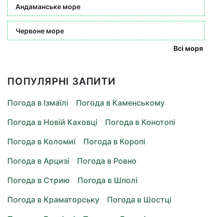
Андаманське море
Червоне море
Всі моря
ПОПУЛЯРНІ ЗАПИТИ
Погода в Ізмаїлі
Погода в Каменському
Погода в Новій Каховці
Погода в Конотопі
Погода в Коломиї
Погода в Коропі
Погода в Арцизі
Погода в Ровно
Погода в Стрию
Погода в Шполі
Погода в Краматорську
Погода в Шостці