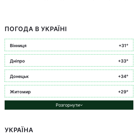
ПОГОДА В УКРАЇНІ
Вінниця
+31°
Дніпро
+33°
Донецьк
+34°
Житомир
+29°
Розгорнути
УКРАЇНА