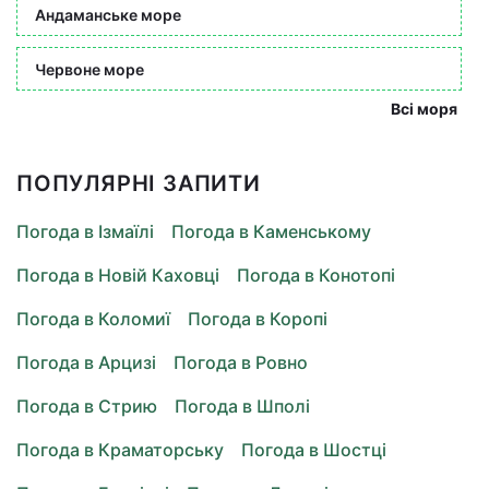
Андаманське море
Червоне море
Всі моря
ПОПУЛЯРНІ ЗАПИТИ
Погода в Ізмаїлі
Погода в Каменському
Погода в Новій Каховці
Погода в Конотопі
Погода в Коломиї
Погода в Коропі
Погода в Арцизі
Погода в Ровно
Погода в Стрию
Погода в Шполі
Погода в Краматорську
Погода в Шостці