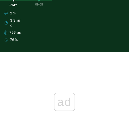
09.08
+14°
2 %
3.3 м/
с
756 мм
76 %
ad