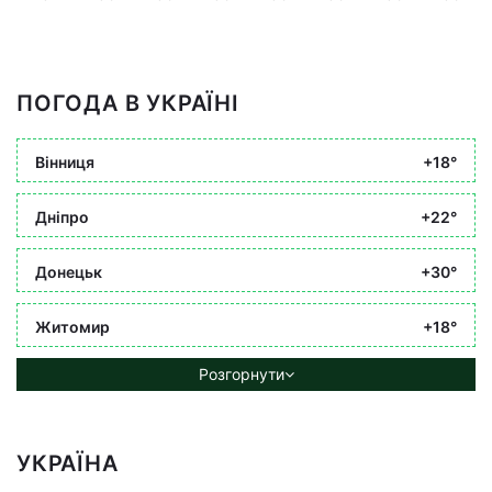
ПОГОДА В УКРАЇНІ
Вінниця
+18°
Дніпро
+22°
Донецьк
+30°
Житомир
+18°
Розгорнути
УКРАЇНА