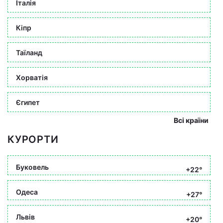
Італія
Кіпр
Таїланд
Хорватія
Єгипет
Всі країни
КУРОРТИ
Буковель
+22°
Одеса
+27°
Львів
+20°