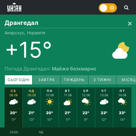
Дрангедал
Акерсхус, Норвегія
+15°
Погода Дрангедал
: Майже безхмарно
СЬОГОДНІ
ЗАВТРА
ТИЖДЕНЬ
2 ТИЖНІ
МІСЯЦ
СБ
НД
ПН
ВТ
СР
ЧТ
ПТ
08.08
09.08
10.08
11.08
12.08
13.08
14.08
20°
21°
20°
21°
22°
23°
23°
11°
13°
10°
11°
9°
12°
14°
23:00
НД