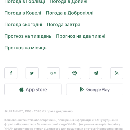
Погода в Горлівці
Погода в Долині
Погода в Ковелі
Погода в Добропіллі
Погода сьогодні
Погода завтра
Прогноз на тиждень
Прогноз на два тижні
Прогноз на місяць
© UNIAN.NET, 1998 - 2026 Усі права дотримано.
Копіювання текстів або зображень, поширення інформації УНІАН у будь-якій
формі забороняється без письмової згоди УНІАН. Цитування матеріалів сайту
УНІАН дозволено за умови відкритого для пошукових систем гіперпосилання на