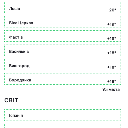
Львів
+20°
Біла Церква
+19°
Фастів
+18°
Васильків
+18°
Вишгород
+18°
Бородянка
+18°
Усі міста
СВІТ
Іспанія