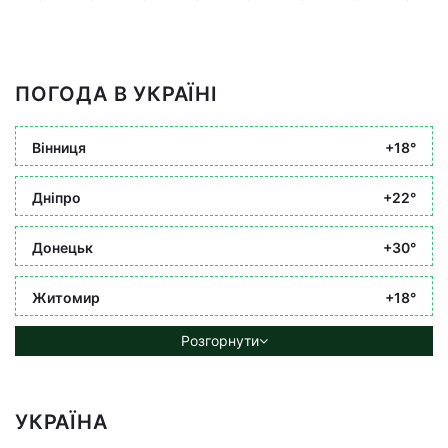
ПОГОДА В УКРАЇНІ
Вінниця
+18°
Дніпро
+22°
Донецьк
+30°
Житомир
+18°
Розгорнути
УКРАЇНА