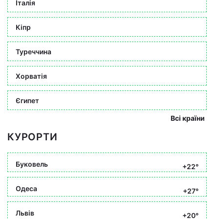
Італія
Кіпр
Туреччина
Хорватія
Єгипет
Всі країни
КУРОРТИ
Буковель
+22°
Одеса
+27°
Львів
+20°