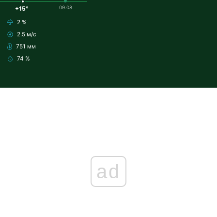
09.08
+15°
2 %
2.5 м/с
751 мм
74 %
ad