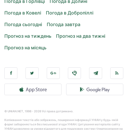
Погода в Горлівці
Погода в Долині
Погода в Ковелі
Погода в Добропіллі
Погода сьогодні
Погода завтра
Прогноз на тиждень
Прогноз на два тижні
Прогноз на місяць
© UNIAN.NET, 1998 - 2026 Усі права дотримано.
Копіювання текстів або зображень, поширення інформації УНІАН у будь-якій
формі забороняється без письмової згоди УНІАН. Цитування матеріалів сайту
УНІАН дозволено за умови відкритого для пошукових систем гіперпосилання на