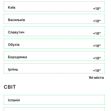
Київ
+18°
Васильків
+18°
Славутич
+18°
Обухів
+18°
Бородянка
+18°
Ірпінь
+18°
Усі міста
СВІТ
Іспанія