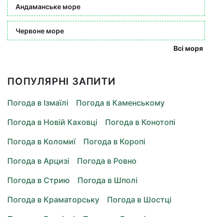
Андаманське море
Червоне море
Всі моря
ПОПУЛЯРНІ ЗАПИТИ
Погода в Ізмаїлі
Погода в Каменському
Погода в Новій Каховці
Погода в Конотопі
Погода в Коломиї
Погода в Коропі
Погода в Арцизі
Погода в Ровно
Погода в Стрию
Погода в Шполі
Погода в Краматорську
Погода в Шостці