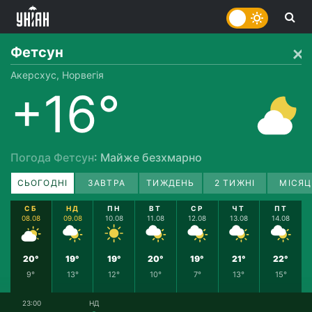
Фетсун
Акерсхус, Норвегія
+16°
Погода Фетсун
: Майже безхмарно
СЬОГОДНІ
ЗАВТРА
ТИЖДЕНЬ
2 ТИЖНІ
МІСЯЦ
СБ
НД
ПН
ВТ
СР
ЧТ
ПТ
08.08
09.08
10.08
11.08
12.08
13.08
14.08
20°
19°
19°
20°
19°
21°
22°
9°
13°
12°
10°
7°
13°
15°
23:00
НД