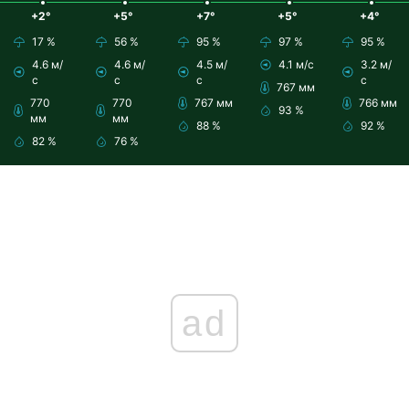
+2°
+5°
+7°
+5°
+4°
17 %
56 %
95 %
97 %
95 %
4.6 м/
4.6 м/
4.5 м/
4.1 м/с
3.2 м/
с
с
с
с
767 мм
770
770
767 мм
766 мм
93 %
мм
мм
88 %
92 %
82 %
76 %
ad