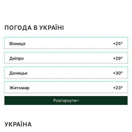
ПОГОДА В УКРАЇНІ
Вінниця
+25°
Дніпро
+29°
Донецьк
+30°
Житомир
+23°
Розгорнути
УКРАЇНА