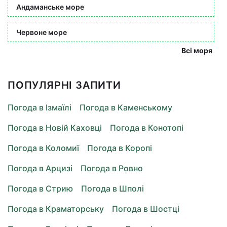
Андаманське море
Червоне море
Всі моря
ПОПУЛЯРНІ ЗАПИТИ
Погода в Ізмаїлі
Погода в Каменському
Погода в Новій Каховці
Погода в Конотопі
Погода в Коломиї
Погода в Коропі
Погода в Арцизі
Погода в Ровно
Погода в Стрию
Погода в Шполі
Погода в Краматорську
Погода в Шостці