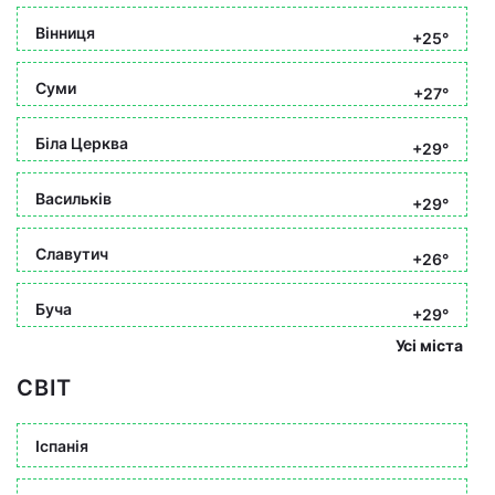
Вінниця
+25°
Суми
+27°
Біла Церква
+29°
Васильків
+29°
Славутич
+26°
Буча
+29°
Усі міста
СВІТ
Іспанія