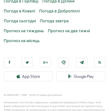
Погода в Горлівці
Погода в Долині
Погода в Ковелі
Погода в Добропіллі
Погода сьогодні
Погода завтра
Прогноз на тиждень
Прогноз на два тижні
Прогноз на місяць
© UNIAN.NET, 1998 - 2026 Усі права дотримано.
Копіювання текстів або зображень, поширення інформації УНІАН у будь-якій
формі забороняється без письмової згоди УНІАН. Цитування матеріалів сайту
УНІАН дозволено за умови відкритого для пошукових систем гіперпосилання на