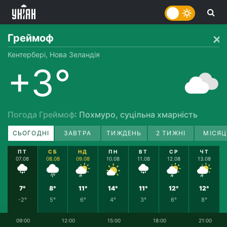
Греймоф
Кентербері, Нова Зеландія
+3°
Погода Греймоф
: Похмуро, суцільна хмарність
СЬОГОДНІ
ЗАВТРА
ТИЖДЕНЬ
2 ТИЖНІ
МІСЯЦ
ПТ
СБ
НД
ПН
ВТ
СР
ЧТ
07.08
08.08
09.08
10.08
11.08
12.08
13.08
7°
8°
11°
14°
11°
12°
12°
-2°
5°
6°
4°
3°
6°
8°
09:00
12:00
15:00
18:00
21:00