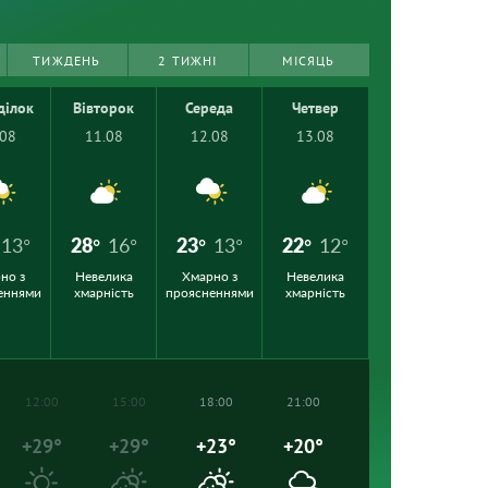
ТИЖДЕНЬ
2 ТИЖНІ
МІСЯЦЬ
ділок
Вівторок
Середа
Четвер
.08
11.08
12.08
13.08
13°
28°
16°
23°
13°
22°
12°
но з
Невелика
Хмарно з
Невелика
еннями
хмарність
проясненнями
хмарність
12:00
15:00
18:00
21:00
+29°
+29°
+23°
+20°