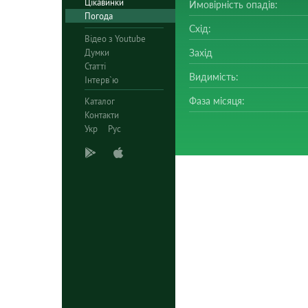
Цікавинки
Ймовірність опадів:
Погода
Схід:
Відео з Youtube
Думки
Захід
Статті
Видимість:
Інтерв`ю
Фаза місяця:
Каталог
Контакти
Укр
Рус