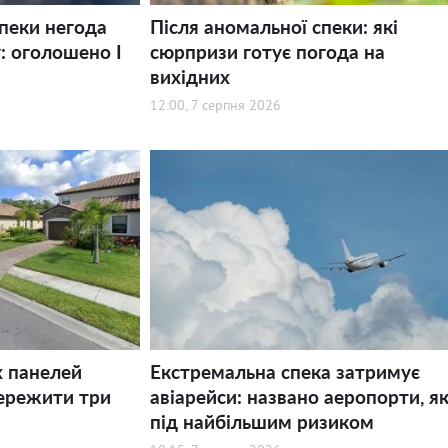
спеки негода
Після аномальної спеки: які
: оголошено І
сюрпризи готує погода на
вихідних
12:00, 7 серпня 2026
х панелей
Екстремальна спека затримує
ережити три
авіарейси: названо аеропорти, як
під найбільшим ризиком