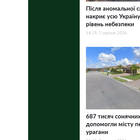
Після аномальної 
накриє усю Україну
рівень небезпеки
14:29, 7 серпня 2026
687 тисяч сонячни
допомогли місту п
урагани