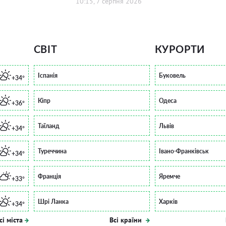
10:15, 7 серпня 2026
СВІТ
КУРОРТИ
Іспанія
Буковель
+34°
Кіпр
Одеса
+36°
Таїланд
Львів
+34°
Туреччина
Івано-Франківськ
+34°
Франція
Яремче
+33°
Шрі Ланка
Харків
+34°
сі міста
Всі країни