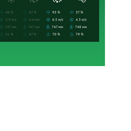
46 %
67 %
93 %
37 %
3.9 м/с
4.4 м/с
6.5 м/с
4.3 м/с
747 мм
747 мм
747 мм
748 мм
51 %
47 %
70 %
79 %