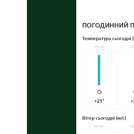
ПОГОДИННИЙ П
Температура сьогодні (
00:00
0
+21°
+
Вітер сьогодні (м/с)
00:00
0