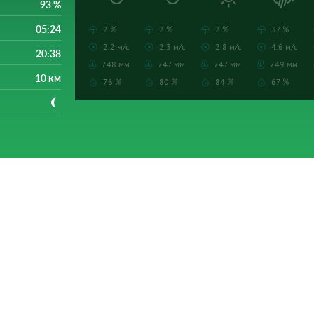
93 %
05:24
2 %
2 %
2 %
37 %
2.2 м/с
2.3 м/с
2.8 м/с
4.6 м/с
20:38
748 мм
747 мм
747 мм
749 мм
10 км
76 %
80 %
84 %
67 %