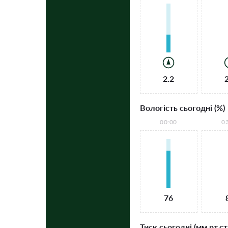
2.2
Вологість сьогодні (%)
00:00
0
76
Тиск сьогодні (мм рт.ст.