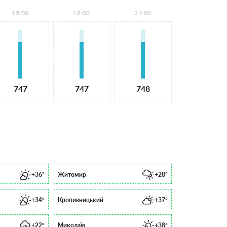
15:00
18:00
21:00
747
747
748
+36°
Житомир
+28°
+34°
Кропивницький
+37°
+22°
Миколаїв
+38°