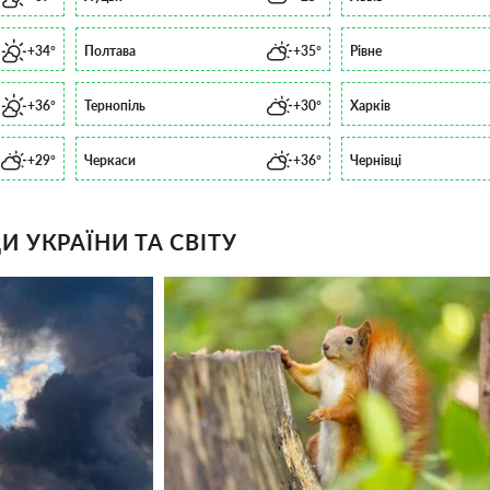
+34°
Полтава
+35°
Рівне
+36°
Тернопіль
+30°
Харків
+29°
Черкаси
+36°
Чернівці
 УКРАЇНИ ТА СВІТУ