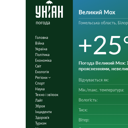
Великий Мох
погода
Гомельська область, Білор
+25
Головна
Війна
Україна
Політика
Економіка
Погода Великий Мох
:
Світ
проясненнями, невели
Екологія
Регіони
Відчувається як:
Спорт
Наука
Мін./mакс. температура:
Техно і зв'язок
Вологість:
Лайт
Зброя
Тиск:
Інциденти
Здоров'я
Вітер:
Туризм