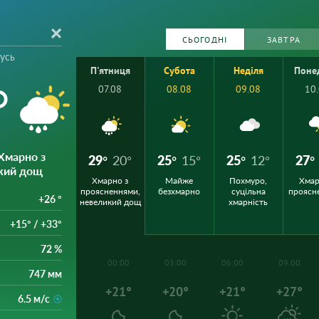
СЬОГОДНІ
ЗАВТРА
усь
П'ятниця
Субота
Неділя
Поне
°
07.08
08.08
09.08
10
 Хмарно з
29°
20°
25°
15°
25°
12°
27°
кий дощ
Хмарно з
Майже
Похмуро,
Хмар
проясненнями,
безхмарно
суцільна
проясн
+26 °
невеликий дощ
хмарність
+15° / +33°
72 %
00:00
03:00
06:00
09:00
747 мм
+21°
+20°
+21°
+27°
6.5 м/с