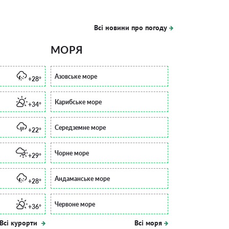
Всі новини про погоду
МОРЯ
Азовське море
+28°
Карибське море
+34°
Середземне море
+22°
Чорне море
+29°
Андаманське море
+28°
Червоне море
+36°
Всі курорти
Всі моря