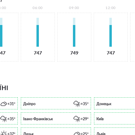
3:00
06:00
09:00
12:00
47
747
749
747
ЇНІ
+31°
Дніпро
+35°
Донецьк
+35°
Івано-Франківськ
+29°
Київ
+37°
Луцьк
+25°
Львів