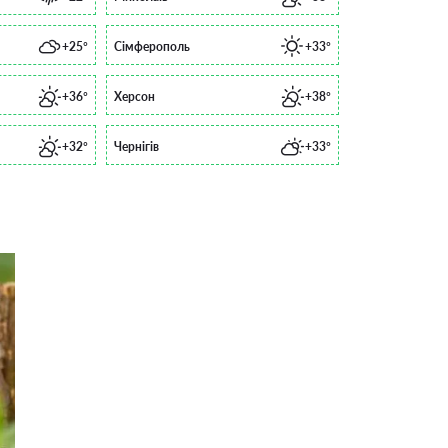
+25°
Сімферополь
+33°
+36°
Херсон
+38°
+32°
Чернігів
+33°