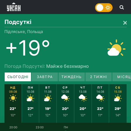
Подсуткі
Підляське, Польща
+19°
Погода Подсуткі
: Майже безхмарно
СЬОГОДНІ
ЗАВТРА
ТИЖДЕНЬ
2 ТИЖНІ
МІСЯЦ
НД
ПН
ВТ
СР
ЧТ
ПТ
СБ
09.08
10.08
11.08
12.08
13.08
14.08
15.08
22°
27°
19°
20°
20°
22°
29°
10°
12°
12°
10°
10°
11°
14°
20:00
23:00
ПН