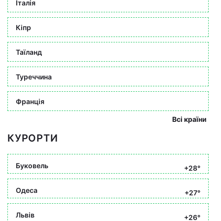
Італія
Кіпр
Таїланд
Туреччина
Франція
Всі країни
КУРОРТИ
Буковель
+28°
Одеса
+27°
Львів
+26°