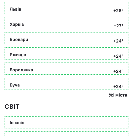
Львів
+26°
Харків
+27°
Бровари
+24°
Ржищів
+24°
Бородянка
+24°
Буча
+24°
Усі міста
СВІТ
Іспанія