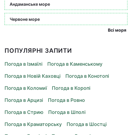
Андаманське море
Червоне море
Всі моря
ПОПУЛЯРНІ ЗАПИТИ
Погода в Ізмаїлі
Погода в Каменському
Погода в Новій Каховці
Погода в Конотопі
Погода в Коломиї
Погода в Коропі
Погода в Арцизі
Погода в Ровно
Погода в Стрию
Погода в Шполі
Погода в Краматорську
Погода в Шостці