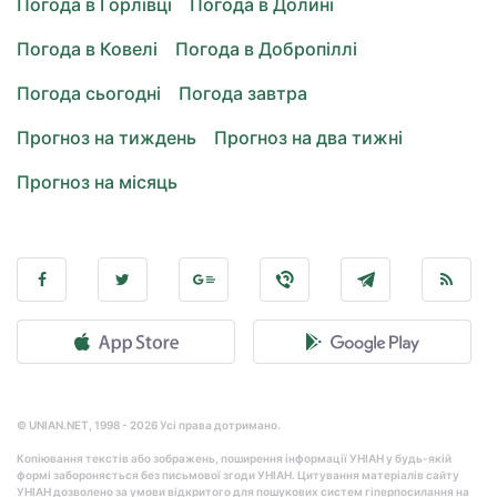
Погода в Горлівці
Погода в Долині
Погода в Ковелі
Погода в Добропіллі
Погода сьогодні
Погода завтра
Прогноз на тиждень
Прогноз на два тижні
Прогноз на місяць
© UNIAN.NET, 1998 - 2026 Усі права дотримано.
Копіювання текстів або зображень, поширення інформації УНІАН у будь-якій
формі забороняється без письмової згоди УНІАН. Цитування матеріалів сайту
УНІАН дозволено за умови відкритого для пошукових систем гіперпосилання на