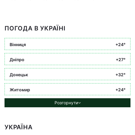
ПОГОДА В УКРАЇНІ
Вінниця
+24°
Дніпро
+27°
Донецьк
+32°
Житомир
+24°
Розгорнути
УКРАЇНА