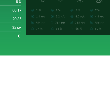
8 %
05:17
2 %
2 %
2 %
7 %
1.4 м/с
2.2 м/с
4.0 м/с
4.4 м/с
20:35
754 мм
754 мм
755 мм
756 мм
35 км
74 %
84 %
66 %
52 %