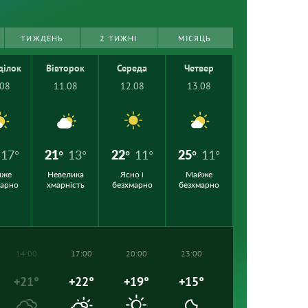
ТИЖДЕНЬ
2 ТИЖНІ
МІСЯЦЬ
ділок
Вівторок
Середа
Четвер
.08
11.08
12.08
13.08
17°
21°
13°
22°
11°
25°
11°
йже
Невелика
Ясно і
Майже
марно
хмарність
безхмарно
безхмарно
14:00
17:00
20:00
23:00
+21°
+22°
+19°
+15°