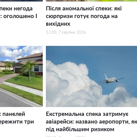
спеки негода
Після аномальної спеки: які
: оголошено І
сюрпризи готує погода на
вихідних
12:00, 7 серпня 2026
х панелей
Екстремальна спека затримує
ережити три
авіарейси: названо аеропорти, як
під найбільшим ризиком