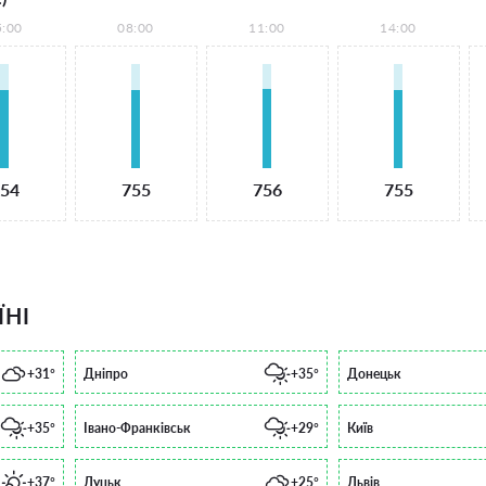
5:00
08:00
11:00
14:00
54
755
756
755
ЇНІ
+31°
Дніпро
+35°
Донецьк
+35°
Івано-Франківськ
+29°
Київ
+37°
Луцьк
+25°
Львів