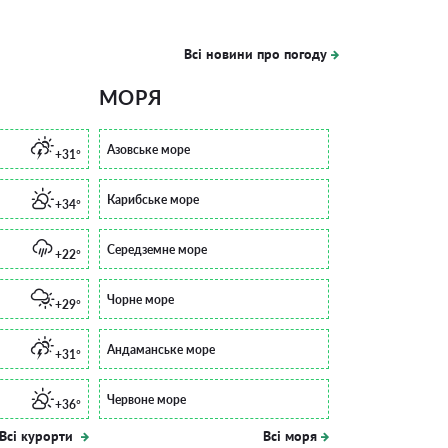
Всі новини про погоду
МОРЯ
Азовське море
+31°
Карибське море
+34°
Середземне море
+22°
Чорне море
+29°
Андаманське море
+31°
Червоне море
+36°
Всі курорти
Всі моря