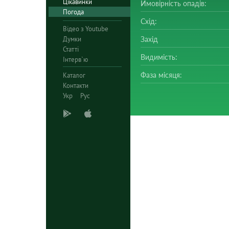
Цікавинки
Ймовірність опадів:
Погода
Схід:
Відео з Youtube
Думки
Захід
Статті
Видимість:
Інтерв`ю
Фаза місяця:
Каталог
Контакти
Укр
Рус