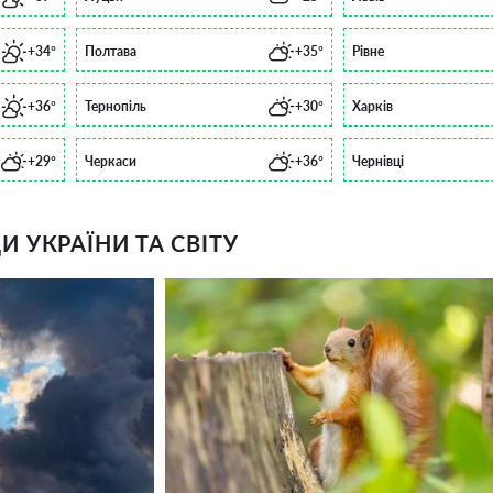
+34°
Полтава
+35°
Рівне
+36°
Тернопіль
+30°
Харків
+29°
Черкаси
+36°
Чернівці
 УКРАЇНИ ТА СВІТУ