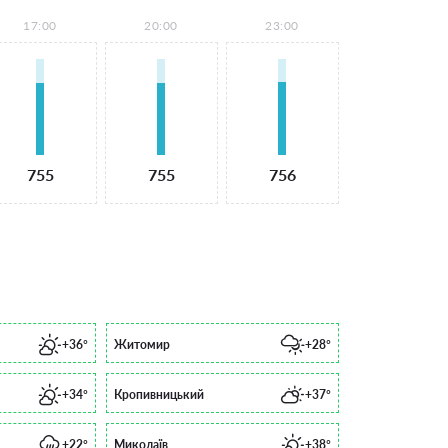
17:00
20:00
23:00
755
755
756
+36°
Житомир
+28°
+34°
Кропивницький
+37°
+22°
Миколаїв
+38°