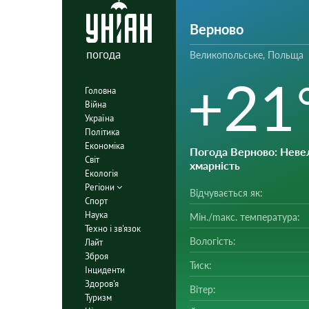
Верново
погода
Великопольське, Польща
+21
Головна
Війна
Україна
Політика
Економіка
Погода Верново
: Неве
Світ
хмарність
Екологія
Регіони
Відчувається як:
Спорт
Наука
Мін./mакс. температура:
Техно і зв'язок
Вологість:
Лайт
Зброя
Тиск:
Інциденти
Здоров'я
Вітер:
Туризм