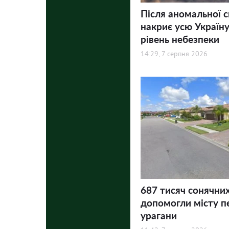
Після аномальної 
накриє усю Україну
рівень небезпеки
14:29, 7 серпня 2026
687 тисяч сонячни
допомогли місту п
урагани