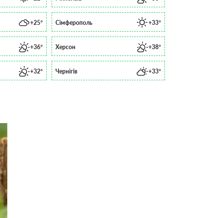
+25°
Сімферополь
+33°
+36°
Херсон
+38°
+32°
Чернігів
+33°