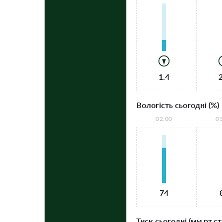
1.4
Вологість сьогодні (%)
02:00
0
74
Тиск сьогодні (мм рт.ст.