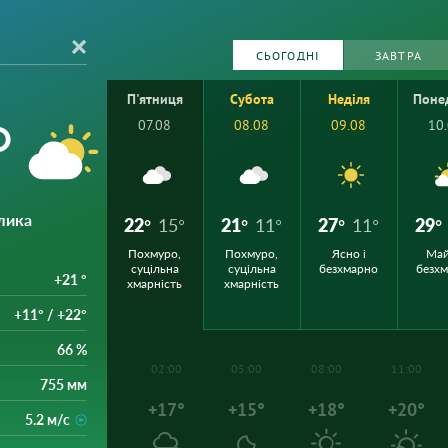
СЬОГОДНІ
ЗАВТРА
П'ятниця
Субота
Неділя
Поне
°
07.08
08.08
09.08
10
лика
22°
15°
21°
11°
27°
11°
29°
Похмуро,
Похмуро,
Ясно і
Ма
суцільна
суцільна
безхмарно
безх
+21 °
хмарність
хмарність
+11° / +22°
66 %
02:00
05:00
08:00
11:00
755 мм
+17°
+15°
+18°
+20°
5.2 м/с