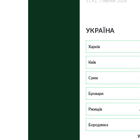
11:42, 7 серпня 2026
УКРАЇНА
Харків
Київ
Суми
Бровари
Ржищів
Бородянка
У