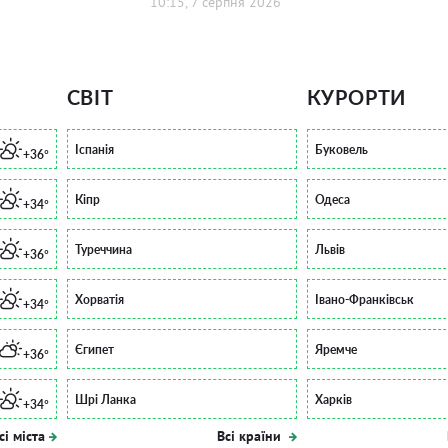
10:15, 7 серпня 2026
СВІТ
КУРОРТИ
Іспанія
Буковель
+36°
Кіпр
Одеса
+34°
Туреччина
Львів
+36°
Хорватія
Івано-Франківськ
+34°
Єгипет
Яремче
+36°
Шрі Ланка
Харків
+34°
сі міста
Всі країни