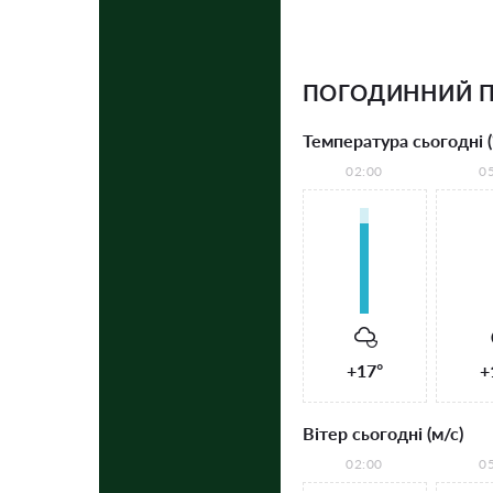
ПОГОДИННИЙ П
Температура сьогодні (
02:00
0
+17°
+
Вітер сьогодні (м/с)
02:00
0