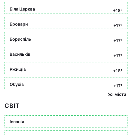
Біла Церква
+18°
Бровари
+17°
Бориспіль
+17°
Васильків
+17°
Ржищів
+18°
Обухів
+17°
Усі міста
СВІТ
Іспанія