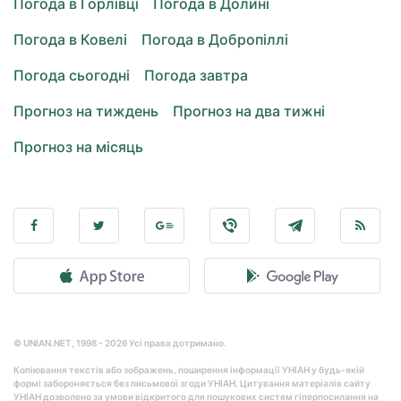
Погода в Горлівці
Погода в Долині
Погода в Ковелі
Погода в Добропіллі
Погода сьогодні
Погода завтра
Прогноз на тиждень
Прогноз на два тижні
Прогноз на місяць
© UNIAN.NET, 1998 - 2026 Усі права дотримано.
Копіювання текстів або зображень, поширення інформації УНІАН у будь-якій
формі забороняється без письмової згоди УНІАН. Цитування матеріалів сайту
УНІАН дозволено за умови відкритого для пошукових систем гіперпосилання на