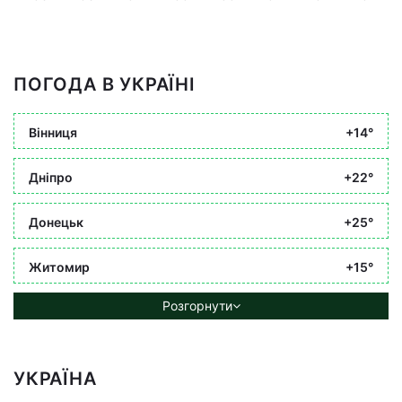
ПОГОДА В УКРАЇНІ
Вінниця
+14°
Дніпро
+22°
Донецьк
+25°
Житомир
+15°
Розгорнути
УКРАЇНА