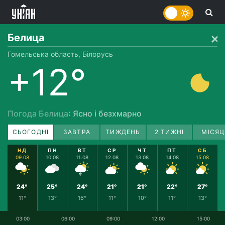
Белица
Гомельська область, Білорусь
+12°
Погода Белица
: Ясно і безхмарно
СЬОГОДНІ
ЗАВТРА
ТИЖДЕНЬ
2 ТИЖНІ
МІСЯЦ
НД
ПН
ВТ
СР
ЧТ
ПТ
СБ
09.08
10.08
11.08
12.08
13.08
14.08
15.08
24°
25°
24°
21°
21°
22°
27°
11°
13°
16°
11°
10°
11°
13°
03:00
06:00
09:00
12:00
15:00