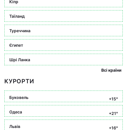
Кіпр
Таїланд
Туреччина
Єгипет
Шрі Ланка
Всі країни
КУРОРТИ
Буковель
+15°
Одеса
+21°
Львів
+16°