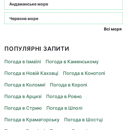
Андаманське море
Червоне море
Всі моря
ПОПУЛЯРНІ ЗАПИТИ
Погода в Ізмаїлі
Погода в Каменському
Погода в Новій Каховці
Погода в Конотопі
Погода в Коломиї
Погода в Коропі
Погода в Арцизі
Погода в Ровно
Погода в Стрию
Погода в Шполі
Погода в Краматорську
Погода в Шостці