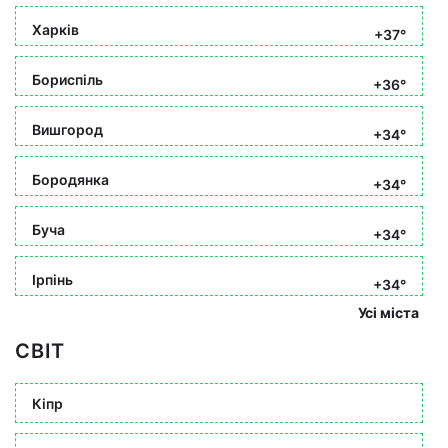
Харків
+37°
Бориспіль
+36°
Вишгород
+34°
Бородянка
+34°
Буча
+34°
Ірпінь
+34°
Усі міста
СВІТ
Кіпр