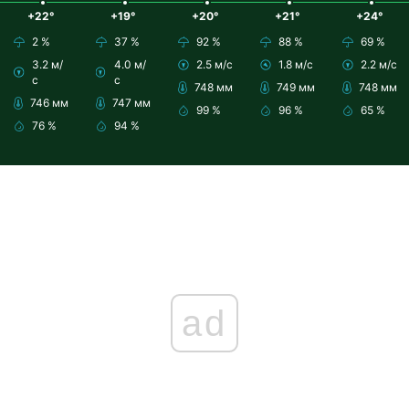
+22°
+19°
+20°
+21°
+24°
2 %
37 %
92 %
88 %
69 %
3.2 м/
4.0 м/
2.5 м/с
1.8 м/с
2.2 м/с
с
с
748 мм
749 мм
748 мм
746 мм
747 мм
99 %
96 %
65 %
76 %
94 %
ad