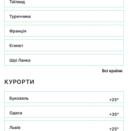
Таїланд
Туреччина
Франція
Єгипет
Шрі Ланка
Всі країни
КУРОРТИ
Буковель
+25°
Одеса
+35°
Львів
+25°