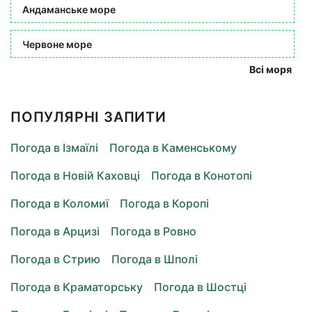
Андаманське море
Червоне море
Всі моря
ПОПУЛЯРНІ ЗАПИТИ
Погода в Ізмаїлі
Погода в Каменському
Погода в Новій Каховці
Погода в Конотопі
Погода в Коломиї
Погода в Коропі
Погода в Арцизі
Погода в Ровно
Погода в Стрию
Погода в Шполі
Погода в Краматорську
Погода в Шостці