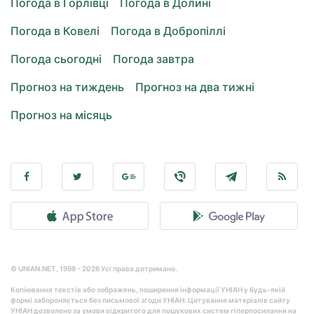
Погода в Горлівці
Погода в Долині
Погода в Ковелі
Погода в Добропіллі
Погода сьогодні
Погода завтра
Прогноз на тиждень
Прогноз на два тижні
Прогноз на місяць
© UNIAN.NET, 1998 - 2026 Усі права дотримано.
Копіювання текстів або зображень, поширення інформації УНІАН у будь-якій
формі забороняється без письмової згоди УНІАН. Цитування матеріалів сайту
УНІАН дозволено за умови відкритого для пошукових систем гіперпосилання на