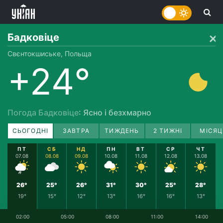
Бадковіце
Свєнтокшиське, Польща
+24°
Погода Бадковіце
: Ясно і безхмарно
СЬОГОДНІ
ЗАВТРА
ТИЖДЕНЬ
2 ТИЖНІ
МІСЯЦ
ПТ
СБ
НД
ПН
ВТ
СР
ЧТ
07.08
08.08
09.08
10.08
11.08
12.08
13.08
26°
25°
26°
31°
30°
25°
28°
19°
15°
12°
13°
16°
16°
13°
02:00
05:00
08:00
11:00
14:00