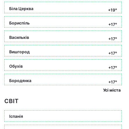
Біла Церква
+19°
Бориспіль
+17°
Васильків
+17°
Вишгород
+17°
Обухів
+17°
Бородянка
+17°
Усі міста
СВІТ
Іспанія