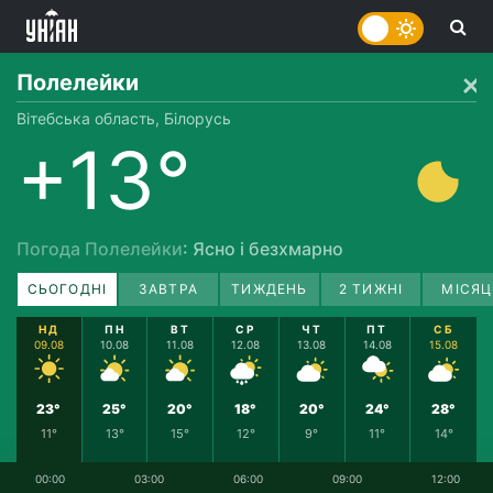
Полелейки
Вітебська область, Білорусь
+13°
Погода Полелейки
: Ясно і безхмарно
СЬОГОДНІ
ЗАВТРА
ТИЖДЕНЬ
2 ТИЖНІ
МІСЯЦ
НД
ПН
ВТ
СР
ЧТ
ПТ
СБ
09.08
10.08
11.08
12.08
13.08
14.08
15.08
23°
25°
20°
18°
20°
24°
28°
11°
13°
15°
12°
9°
11°
14°
00:00
03:00
06:00
09:00
12:00