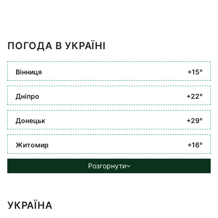
ПОГОДА В УКРАЇНІ
Вінниця
+15°
Дніпро
+22°
Донецьк
+29°
Житомир
+16°
Розгорнути
УКРАЇНА