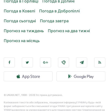
Погода в Горлівці
Погода в Долині
Погода в Ковелі
Погода в Добропіллі
Погода сьогодні
Погода завтра
Прогноз на тиждень
Прогноз на два тижні
Прогноз на місяць
© UNIAN.NET, 1998 - 2026 Усі права дотримано.
Копіювання текстів або зображень, поширення інформації УНІАН у будь-якій
формі забороняється без письмової згоди УНІАН. Цитування матеріалів сайту
УНІАН дозволено за умови відкритого для пошукових систем гіперпосилання на