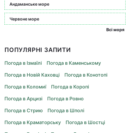
Андаманське море
Червоне море
Всі моря
ПОПУЛЯРНІ ЗАПИТИ
Погода в Ізмаїлі
Погода в Каменському
Погода в Новій Каховці
Погода в Конотопі
Погода в Коломиї
Погода в Коропі
Погода в Арцизі
Погода в Ровно
Погода в Стрию
Погода в Шполі
Погода в Краматорську
Погода в Шостці