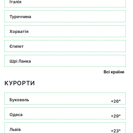
Італія
Туреччина
Хорватія
Єгипет
Шрі Ланка
Всі країни
КУРОРТИ
Буковель
+26°
Одеса
+29°
Львів
+23°