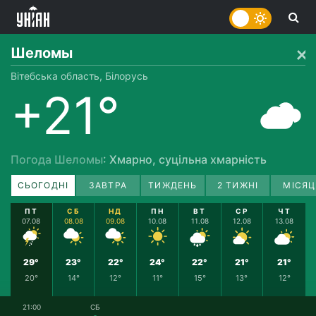
Шеломы
Вітебська область, Білорусь
+21°
Погода Шеломы
: Хмарно, суцільна хмарність
СЬОГОДНІ
ЗАВТРА
ТИЖДЕНЬ
2 ТИЖНІ
МІСЯЦ
ПТ
СБ
НД
ПН
ВТ
СР
ЧТ
07.08
08.08
09.08
10.08
11.08
12.08
13.08
29°
23°
22°
24°
22°
21°
21°
20°
14°
12°
11°
15°
13°
12°
21:00
СБ