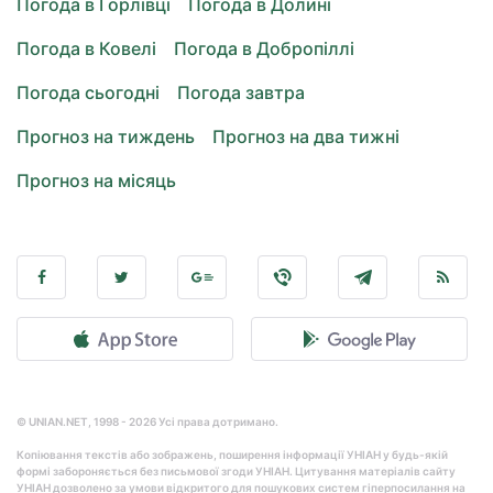
Погода в Горлівці
Погода в Долині
Погода в Ковелі
Погода в Добропіллі
Погода сьогодні
Погода завтра
Прогноз на тиждень
Прогноз на два тижні
Прогноз на місяць
© UNIAN.NET, 1998 - 2026 Усі права дотримано.
Копіювання текстів або зображень, поширення інформації УНІАН у будь-якій
формі забороняється без письмової згоди УНІАН. Цитування матеріалів сайту
УНІАН дозволено за умови відкритого для пошукових систем гіперпосилання на