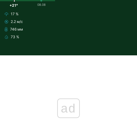
08.08
+21°
17 %
2.2 м/с
746 мм
73 %
ad