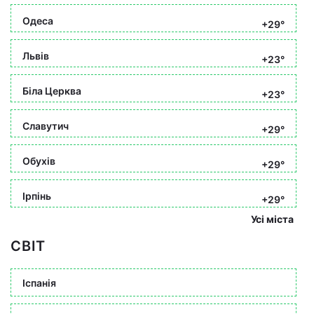
Одеса
+29°
Львів
+23°
Біла Церква
+23°
Славутич
+29°
Обухів
+29°
Ірпінь
+29°
Усі міста
СВІТ
Іспанія