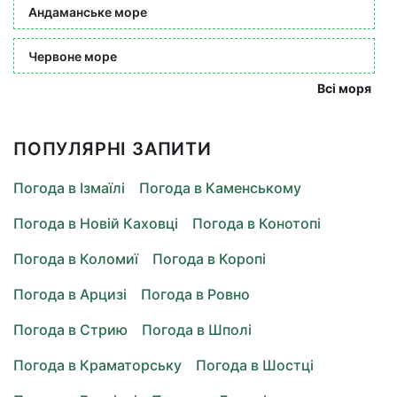
Андаманське море
Червоне море
Всі моря
ПОПУЛЯРНІ ЗАПИТИ
Погода в Ізмаїлі
Погода в Каменському
Погода в Новій Каховці
Погода в Конотопі
Погода в Коломиї
Погода в Коропі
Погода в Арцизі
Погода в Ровно
Погода в Стрию
Погода в Шполі
Погода в Краматорську
Погода в Шостці