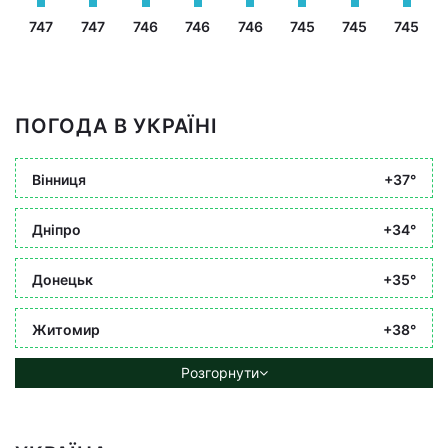
747
747
746
746
746
745
745
745
ПОГОДА В УКРАЇНІ
Вінниця
+37°
Дніпро
+34°
Донецьк
+35°
Житомир
+38°
Розгорнути