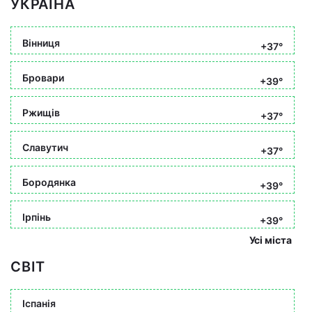
УКРАЇНА
Вінниця
+37°
Бровари
+39°
Ржищів
+37°
Славутич
+37°
Бородянка
+39°
Ірпінь
+39°
Усі міста
СВІТ
Іспанія