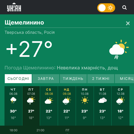
Щемелинино
Тверська область, Росія
+27°
Погода Щемелинино
: Невелика хмарність, дощ
СЬОГОДНІ
ЗАВТРА
ТИЖДЕНЬ
2 ТИЖНІ
МІСЯЦ
ЧТ
ПТ
СБ
НД
ПН
ВТ
СР
06.08
07.08
08.08
09.08
10.08
11.08
12.08
30°
27°
22°
22°
23°
23°
18°
16°
18°
13°
11°
9°
13°
12°
18:00
21:00
ПТ