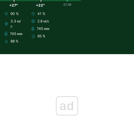
07.08
+27°
+22°
90 %
41 %
3.3 м/
2.8 м/с
с
745 мм
745 мм
95 %
88 %
ad