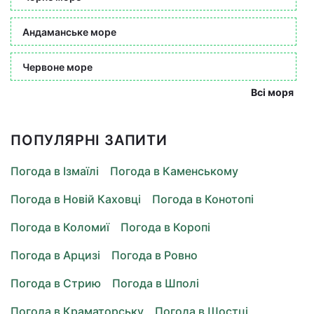
Андаманське море
Червоне море
Всі моря
ПОПУЛЯРНІ ЗАПИТИ
Погода в Ізмаїлі
Погода в Каменському
Погода в Новій Каховці
Погода в Конотопі
Погода в Коломиї
Погода в Коропі
Погода в Арцизі
Погода в Ровно
Погода в Стрию
Погода в Шполі
Погода в Краматорську
Погода в Шостці