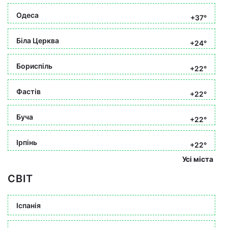
Одеса
+37°
Біла Церква
+24°
Бориспіль
+22°
Фастів
+22°
Буча
+22°
Ірпінь
+22°
Усі міста
СВІТ
Іспанія