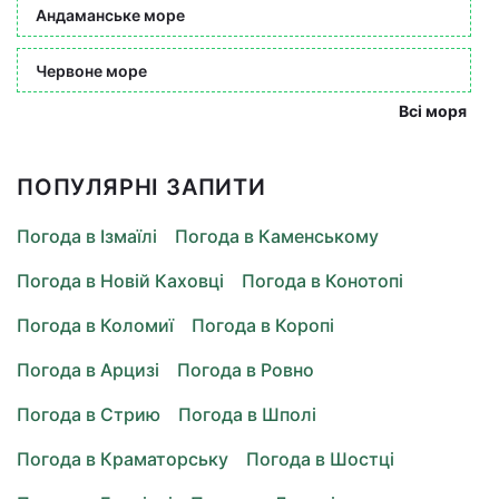
Андаманське море
Червоне море
Всі моря
ПОПУЛЯРНІ ЗАПИТИ
Погода в Ізмаїлі
Погода в Каменському
Погода в Новій Каховці
Погода в Конотопі
Погода в Коломиї
Погода в Коропі
Погода в Арцизі
Погода в Ровно
Погода в Стрию
Погода в Шполі
Погода в Краматорську
Погода в Шостці