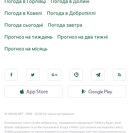
Погода в Горлівці
Погода в Долині
Погода в Ковелі
Погода в Добропіллі
Погода сьогодні
Погода завтра
Прогноз на тиждень
Прогноз на два тижні
Прогноз на місяць
© UNIAN.NET, 1998 - 2026 Усі права дотримано.
Копіювання текстів або зображень, поширення інформації УНІАН у будь-якій
формі забороняється без письмової згоди УНІАН. Цитування матеріалів сайту
УНІАН дозволено за умови відкритого для пошукових систем гіперпосилання на