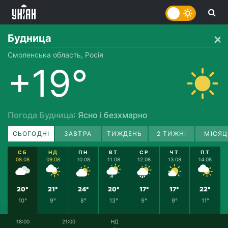
Будница
Смоленська область, Росія
+19°
Погода Будница
: Ясно і безхмарно
СЬОГОДНІ
ЗАВТРА
ТИЖДЕНЬ
2 ТИЖНІ
МІСЯЦ
СБ
НД
ПН
ВТ
СР
ЧТ
ПТ
08.08
09.08
10.08
11.08
12.08
13.08
14.08
20°
21°
24°
20°
17°
17°
22°
10°
9°
8°
13°
9°
9°
11°
18:00
21:00
НД