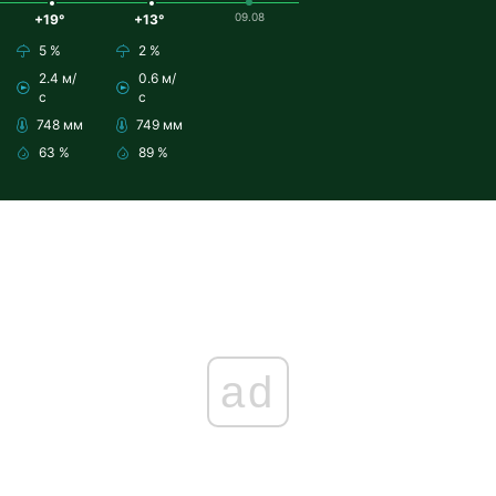
09.08
+19°
+13°
5 %
2 %
2.4 м/
0.6 м/
с
с
748 мм
749 мм
63 %
89 %
ad