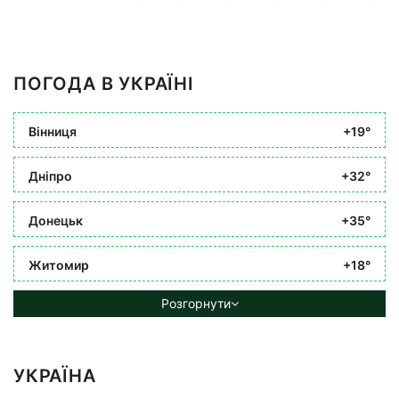
ПОГОДА В УКРАЇНІ
Вінниця
+19°
Дніпро
+32°
Донецьк
+35°
Житомир
+18°
Розгорнути
УКРАЇНА