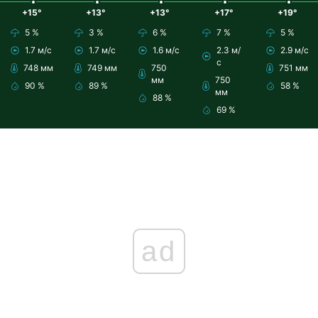
+15°
+13°
+13°
+17°
+19°
5 %
3 %
6 %
7 %
5 %
1.7 м/с
1.7 м/с
1.6 м/с
2.3 м/
2.9 м/с
с
748 мм
749 мм
750
751 мм
мм
750
90 %
89 %
58 %
мм
88 %
69 %
ad