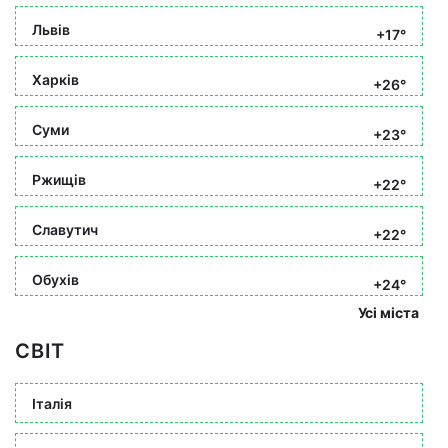
Львів
+17°
Харків
+26°
Суми
+23°
Ржищів
+22°
Славутич
+22°
Обухів
+24°
Усі міста
СВІТ
Італія