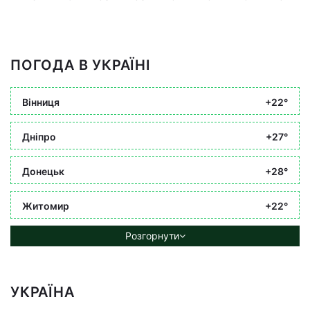
ПОГОДА В УКРАЇНІ
Вінниця
+22°
Дніпро
+27°
Донецьк
+28°
Житомир
+22°
Розгорнути
УКРАЇНА