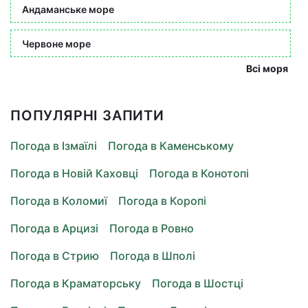
Андаманське море
Червоне море
Всі моря
ПОПУЛЯРНІ ЗАПИТИ
Погода в Ізмаїлі
Погода в Каменському
Погода в Новій Каховці
Погода в Конотопі
Погода в Коломиї
Погода в Коропі
Погода в Арцизі
Погода в Ровно
Погода в Стрию
Погода в Шполі
Погода в Краматорську
Погода в Шостці