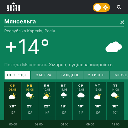
Мянсельга
Республіка Карелія, Росія
+14°
Погода Мянсельга
: Хмарно, суцільна хмарність
СЬОГОДНІ
ЗАВТРА
ТИЖДЕНЬ
2 ТИЖНІ
МІСЯЦ
СБ
НД
ПН
ВТ
СР
ЧТ
ПТ
08.08
09.08
10.08
11.08
12.08
13.08
14.08
20°
21°
22°
18°
16°
16°
16°
13°
12°
14°
13°
11°
10°
10°
00:00
03:00
06:00
09:00
12:00