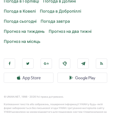
Погода в Горлівці
Погода в Долині
Погода в Ковелі
Погода в Добропіллі
Погода сьогодні
Погода завтра
Прогноз на тиждень
Прогноз на два тижні
Прогноз на місяць
© UNIAN.NET, 1998 - 2026 Усі права дотримано.
Копіювання текстів або зображень, поширення інформації УНІАН у будь-якій
формі забороняється без письмової згоди УНІАН. Цитування матеріалів сайту
УНІАН дозволено за умови відкритого для пошукових систем гіперпосилання на