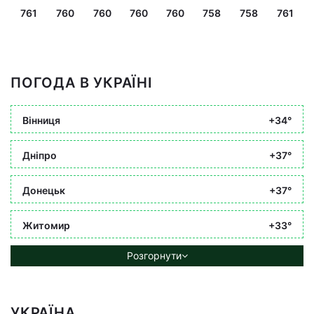
761
760
760
760
760
758
758
761
ПОГОДА В УКРАЇНІ
Вінниця
+34°
Дніпро
+37°
Донецьк
+37°
Житомир
+33°
Розгорнути
УКРАЇНА