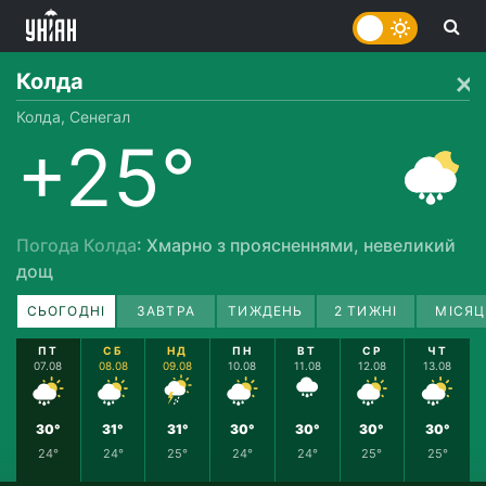
Колда
Колда, Сенегал
+25°
Погода Колда
: Хмарно з проясненнями, невеликий
дощ
СЬОГОДНІ
ЗАВТРА
ТИЖДЕНЬ
2 ТИЖНІ
МІСЯЦ
ПТ
СБ
НД
ПН
ВТ
СР
ЧТ
07.08
08.08
09.08
10.08
11.08
12.08
13.08
30°
31°
31°
30°
30°
30°
30°
24°
24°
25°
24°
24°
25°
25°