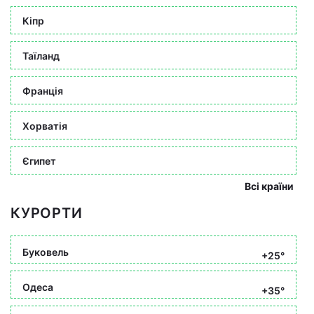
Кіпр
Таїланд
Франція
Хорватія
Єгипет
Всі країни
КУРОРТИ
Буковель
+25°
Одеса
+35°