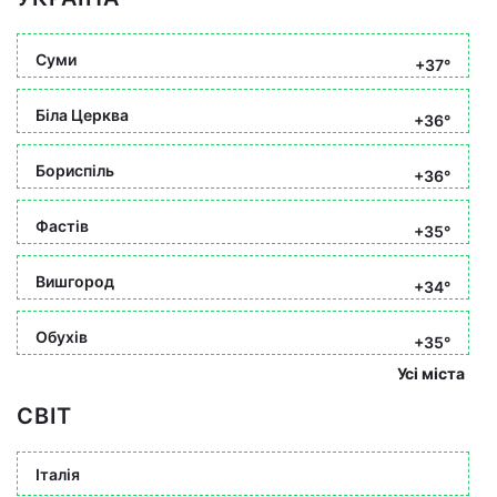
Суми
+37°
Біла Церква
+36°
Бориспіль
+36°
Фастів
+35°
Вишгород
+34°
Обухів
+35°
Усі міста
СВІТ
Італія