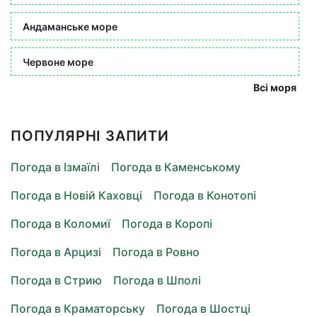
Андаманське море
Червоне море
Всі моря
ПОПУЛЯРНІ ЗАПИТИ
Погода в Ізмаїлі
Погода в Каменському
Погода в Новій Каховці
Погода в Конотопі
Погода в Коломиї
Погода в Коропі
Погода в Арцизі
Погода в Ровно
Погода в Стрию
Погода в Шполі
Погода в Краматорську
Погода в Шостці