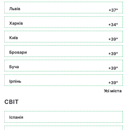
Львів
+37°
Харків
+34°
Київ
+39°
Бровари
+39°
Буча
+39°
Ірпінь
+39°
Усі міста
СВІТ
Іспанія