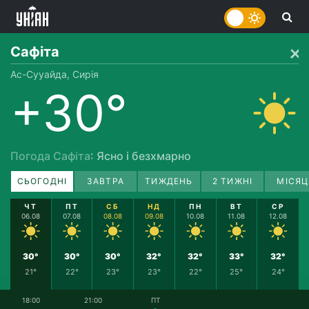
Сафіта
Ас-Сууайда, Сирія
+30°
Погода Сафіта
: Ясно і безхмарно
СЬОГОДНІ
ЗАВТРА
ТИЖДЕНЬ
2 ТИЖНІ
МІСЯЦ
ЧТ
ПТ
СБ
НД
ПН
ВТ
СР
06.08
07.08
08.08
09.08
10.08
11.08
12.08
30°
30°
30°
32°
32°
33°
32°
21°
22°
23°
23°
22°
25°
24°
18:00
21:00
ПТ