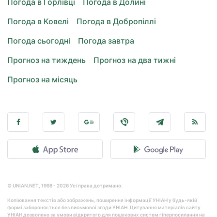
Погода в Горлівці
Погода в Долині
Погода в Ковелі
Погода в Добропіллі
Погода сьогодні
Погода завтра
Прогноз на тиждень
Прогноз на два тижні
Прогноз на місяць
© UNIAN.NET, 1998 - 2026 Усі права дотримано.
Копіювання текстів або зображень, поширення інформації УНІАН у будь-якій
формі забороняється без письмової згоди УНІАН. Цитування матеріалів сайту
УНІАН дозволено за умови відкритого для пошукових систем гіперпосилання на