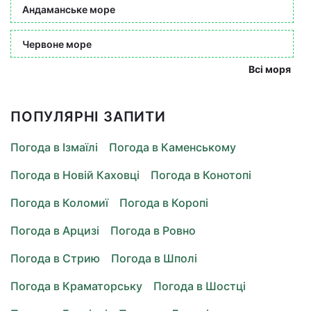
Андаманське море
Червоне море
Всі моря
ПОПУЛЯРНІ ЗАПИТИ
Погода в Ізмаїлі
Погода в Каменському
Погода в Новій Каховці
Погода в Конотопі
Погода в Коломиї
Погода в Коропі
Погода в Арцизі
Погода в Ровно
Погода в Стрию
Погода в Шполі
Погода в Краматорську
Погода в Шостці