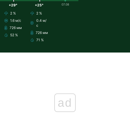
07.08
+29°
+25°
2 %
2 %
1.6 м/с
0.4 м/
с
726 мм
726 мм
52 %
71 %
ad