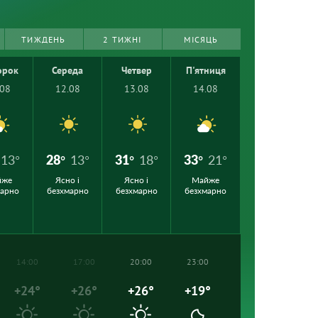
ТИЖДЕНЬ
2 ТИЖНІ
МІСЯЦЬ
орок
Середа
Четвер
П'ятниця
.08
12.08
13.08
14.08
13°
28°
13°
31°
18°
33°
21°
йже
Ясно і
Ясно і
Майже
марно
безхмарно
безхмарно
безхмарно
14:00
17:00
20:00
23:00
+24°
+26°
+26°
+19°