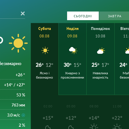
СЬОГОДНІ
ЗАВТРА
Субота
Неділя
Понеділок
Вівт
°
08.08
09.08
10.08
11
 безхмарно
26°
12°
30°
15°
25°
17°
24°
Ясно і
Хмарно з
Невелика
Ма
+26 °
безхмарно
проясненнями
хмарність
безх
+14° / +27°
53 %
763 мм
02:00
05:00
08:00
11:00
3.0 м/с
+15°
+12°
+14°
+22°
2 %