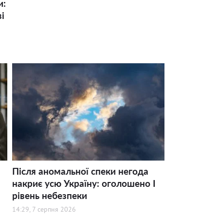
и:
і
Після аномальної спеки негода
накриє усю Україну: оголошено І
рівень небезпеки
14:29, 7 серпня 2026