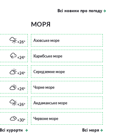
Всі новини про погоду
МОРЯ
Азовське море
+26°
Карибське море
+24°
Середземне море
+24°
Чорне море
+24°
Андаманське море
+26°
Червоне море
+30°
Всі курорти
Всі моря