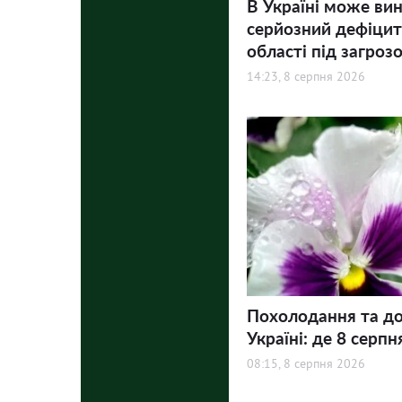
В Україні може ви
серйозний дефіцит 
області під загроз
14:23, 8 серпня 2026
Похолодання та до
Україні: де 8 серпн
08:15, 8 серпня 2026