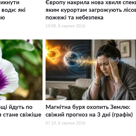
никнути
Європу накрила нова хвиля спек
води: які
яким курортам загрожують лісов
ою
пожежі та небезпека
10:08, 8 серпня 2026
щі йдуть по
Магнітна буря охопить Землю:
я стане свіжіше
свіжий прогноз на 3 дні (графік)
07:10, 8 серпня 2026