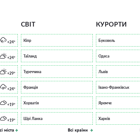
СВІТ
КУРОРТИ
Кіпр
Буковель
+24°
Таїланд
Одеса
+24°
Туреччина
Львів
+29°
Франція
Івано-Франківськ
+24°
Хорватія
Яремче
+19°
Шрі Ланка
Харків
+19°
сі міста
Всі країни