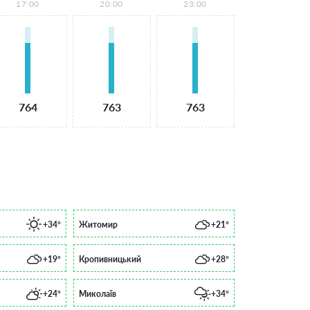
17:00
20:00
23:00
764
763
763
+34°
Житомир
+21°
+19°
Кропивницький
+28°
+24°
Миколаїв
+34°