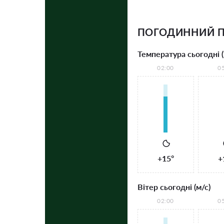
ПОГОДИННИЙ 
Температура сьогодні (
02:00
0
+15°
+
Вітер сьогодні (м/с)
02:00
0