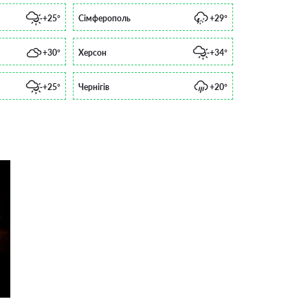
+25°
Сімферополь
+29°
+30°
Херсон
+34°
+25°
Чернігів
+20°