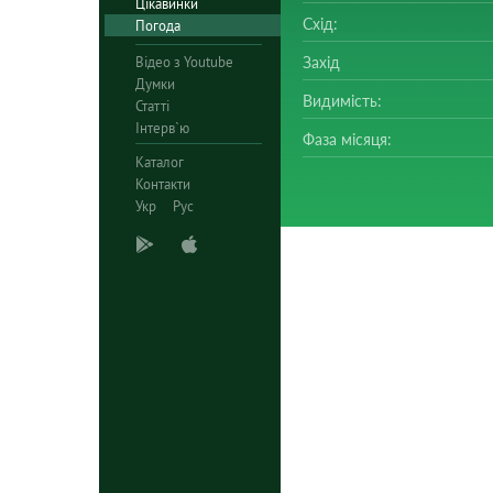
Цікавинки
Схід:
Погода
Відео з Youtube
Захід
Думки
Видимість:
Статті
Інтерв`ю
Фаза місяця:
Каталог
Контакти
Укр
Рус