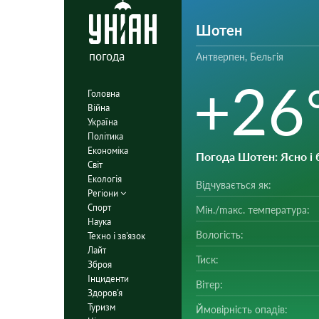
Шотен
погода
Антверпен, Бельгія
+26
Головна
Війна
Україна
Політика
Економіка
Погода Шотен
: Ясно і
Світ
Екологія
Відчувається як:
Регіони
Спорт
Мін./mакс. температура:
Наука
Вологість:
Техно і зв'язок
Лайт
Тиск:
Зброя
Інциденти
Вітер:
Здоров'я
Туризм
Ймовірність опадів: