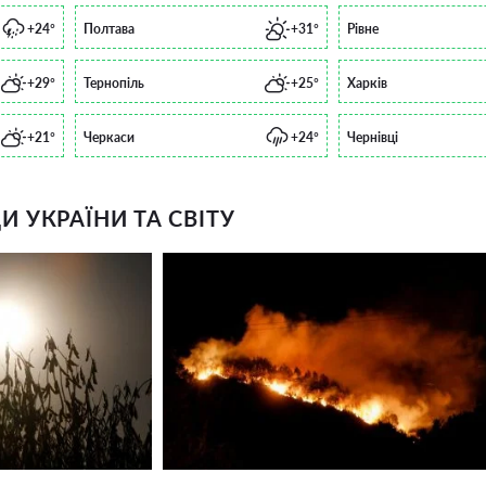
+24°
Полтава
+31°
Рівне
+29°
Тернопіль
+25°
Харків
+21°
Черкаси
+24°
Чернівці
 УКРАЇНИ ТА СВІТУ