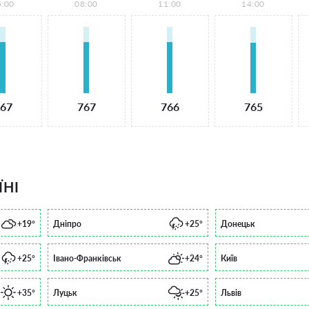
5:00
08:00
11:00
14:00
67
767
766
765
ЇНІ
+19°
Дніпро
+25°
Донецьк
+25°
Івано-Франківськ
+24°
Київ
+35°
Луцьк
+25°
Львів