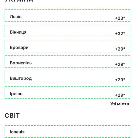
Львів
+23°
Вінниця
+32°
Бровари
+29°
Бориспіль
+29°
Вишгород
+29°
Ірпінь
+29°
Усі міста
СВІТ
Іспанія