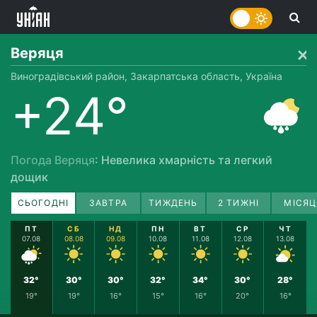
Веряця
Виноградівський район, Закарпатська область, Україна
+24°
Погода Веряця
: Невелика хмарність та легкий
дощик
СЬОГОДНІ
ЗАВТРА
ТИЖДЕНЬ
2 ТИЖНІ
МІСЯЦ
ПТ
СБ
НД
ПН
ВТ
СР
ЧТ
07.08
08.08
09.08
10.08
11.08
12.08
13.08
32°
30°
30°
32°
34°
30°
28°
19°
19°
16°
15°
16°
20°
16°