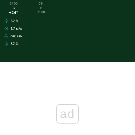
21:00
СБ
08.08
+24°
52 %
1.7 м/с
746 мм
82 %
ad