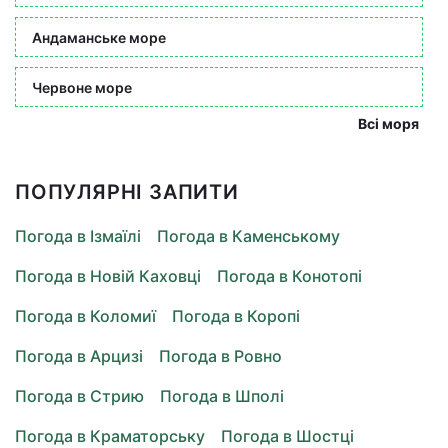
Андаманське море
Червоне море
Всі моря
ПОПУЛЯРНІ ЗАПИТИ
Погода в Ізмаїлі
Погода в Каменському
Погода в Новій Каховці
Погода в Конотопі
Погода в Коломиї
Погода в Коропі
Погода в Арцизі
Погода в Ровно
Погода в Стрию
Погода в Шполі
Погода в Краматорську
Погода в Шостці