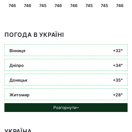
746
746
745
746
746
745
745
746
ПОГОДА В УКРАЇНІ
Вінниця
+32°
Дніпро
+34°
Донецьк
+35°
Житомир
+28°
Розгорнути
УКРАЇНА