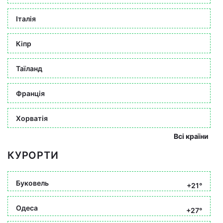
Італія
Кіпр
Таїланд
Франція
Хорватія
Всі країни
КУРОРТИ
Буковель
+21°
Одеса
+27°