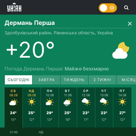
Дермань Перша
Здолбунівський район, Рівненська область, Україна
+20°
Погода Дермань Перша
: Майже безхмарно
СЬОГОДНІ
ЗАВТРА
ТИЖДЕНЬ
2 ТИЖНІ
МІСЯЦ
СБ
НД
ПН
ВТ
СР
ЧТ
ПТ
08.08
09.08
10.08
11.08
12.08
13.08
14.08
24°
25°
29°
25°
23°
23°
27°
15°
12°
13°
18°
11°
12°
12°
21:00
НД