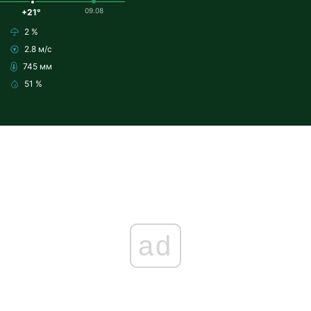
09.08
+21°
2 %
2.8 м/с
745 мм
51 %
ad