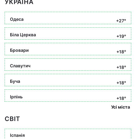
УКРАЇНА
Одеса
+27°
Біла Церква
+19°
Бровари
+18°
Славутич
+18°
Буча
+18°
Ірпінь
+18°
Усі міста
СВІТ
Іспанія