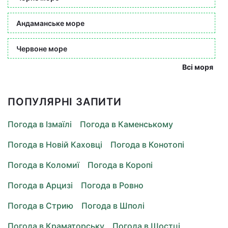
Андаманське море
Червоне море
Всі моря
ПОПУЛЯРНІ ЗАПИТИ
Погода в Ізмаїлі
Погода в Каменському
Погода в Новій Каховці
Погода в Конотопі
Погода в Коломиї
Погода в Коропі
Погода в Арцизі
Погода в Ровно
Погода в Стрию
Погода в Шполі
Погода в Краматорську
Погода в Шостці