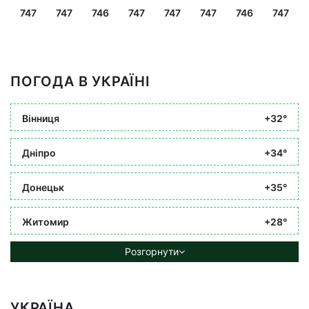
747
747
746
747
747
747
746
747
ПОГОДА В УКРАЇНІ
Вінниця
+32°
Дніпро
+34°
Донецьк
+35°
Житомир
+28°
Розгорнути
УКРАЇНА