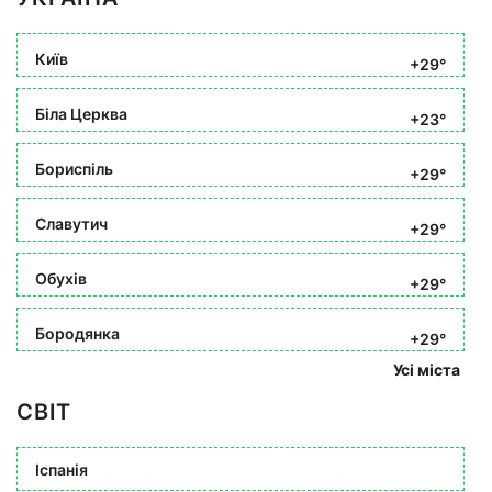
Київ
+29°
Біла Церква
+23°
Бориспіль
+29°
Славутич
+29°
Обухів
+29°
Бородянка
+29°
Усі міста
СВІТ
Іспанія