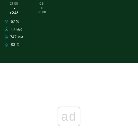
21:00
СБ
08.08
+24°
57 %
1.7 м/с
747 мм
83 %
ad