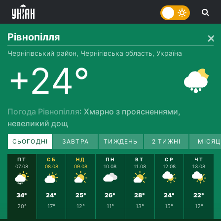
Рівнопілля
Чернігівський район, Чернігівська область, Україна
+24°
Погода Рівнопілля
: Хмарно з проясненнями,
невеликий дощ
СЬОГОДНІ
ЗАВТРА
ТИЖДЕНЬ
2 ТИЖНІ
МІСЯЦ
ПТ
СБ
НД
ПН
ВТ
СР
ЧТ
07.08
08.08
09.08
10.08
11.08
12.08
13.08
34°
24°
25°
26°
28°
24°
22°
20°
17°
12°
11°
13°
15°
12°