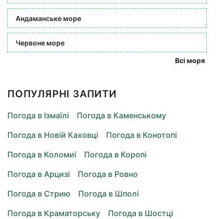
Андаманське море
Червоне море
Всі моря
ПОПУЛЯРНІ ЗАПИТИ
Погода в Ізмаїлі
Погода в Каменському
Погода в Новій Каховці
Погода в Конотопі
Погода в Коломиї
Погода в Коропі
Погода в Арцизі
Погода в Ровно
Погода в Стрию
Погода в Шполі
Погода в Краматорську
Погода в Шостці