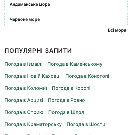
Андаманське море
Червоне море
Всі моря
ПОПУЛЯРНІ ЗАПИТИ
Погода в Ізмаїлі
Погода в Каменському
Погода в Новій Каховці
Погода в Конотопі
Погода в Коломиї
Погода в Коропі
Погода в Арцизі
Погода в Ровно
Погода в Стрию
Погода в Шполі
Погода в Краматорську
Погода в Шостці