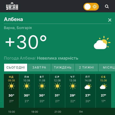
Албена
Варна, Болгарія
+30°
Погода Албена
: Невелика хмарність
СЬОГОДНІ
ЗАВТРА
ТИЖДЕНЬ
2 ТИЖНІ
МІСЯЦ
НД
ПН
ВТ
СР
ЧТ
ПТ
СБ
09.08
10.08
11.08
12.08
13.08
14.08
15.08
30°
30°
30°
31°
29°
27°
27°
21°
21°
20°
21°
22°
20°
17°
15:00
18:00
21:00
ПН