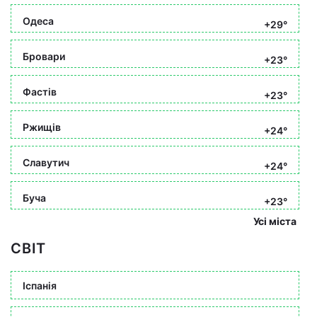
Одеса
+29°
Бровари
+23°
Фастів
+23°
Ржищів
+24°
Славутич
+24°
Буча
+23°
Усі міста
СВІТ
Іспанія