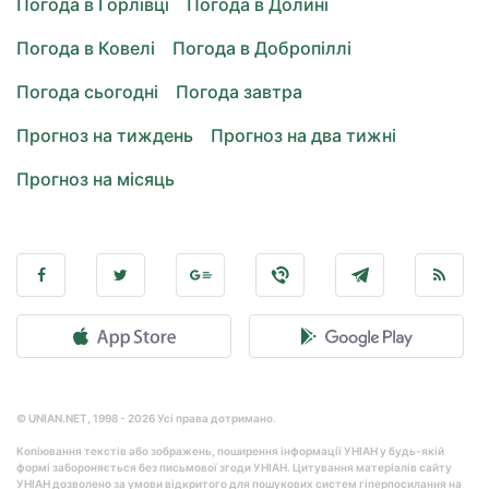
Погода в Горлівці
Погода в Долині
Погода в Ковелі
Погода в Добропіллі
Погода сьогодні
Погода завтра
Прогноз на тиждень
Прогноз на два тижні
Прогноз на місяць
© UNIAN.NET, 1998 - 2026 Усі права дотримано.
Копіювання текстів або зображень, поширення інформації УНІАН у будь-якій
формі забороняється без письмової згоди УНІАН. Цитування матеріалів сайту
УНІАН дозволено за умови відкритого для пошукових систем гіперпосилання на