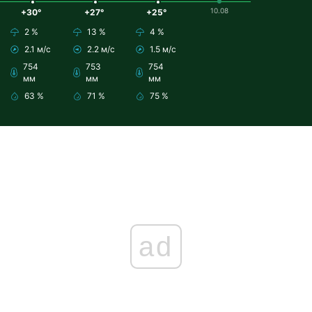
10.08
+30°
+27°
+25°
2 %
13 %
4 %
2.1 м/с
2.2 м/с
1.5 м/с
754
753
754
мм
мм
мм
63 %
71 %
75 %
ad