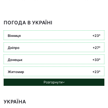
ПОГОДА В УКРАЇНІ
Вінниця
+23°
Дніпро
+27°
Донецьк
+33°
Житомир
+23°
Розгорнути
УКРАЇНА