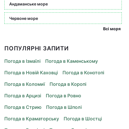
Андаманське море
Червоне море
Всі моря
ПОПУЛЯРНІ ЗАПИТИ
Погода в Ізмаїлі
Погода в Каменському
Погода в Новій Каховці
Погода в Конотопі
Погода в Коломиї
Погода в Коропі
Погода в Арцизі
Погода в Ровно
Погода в Стрию
Погода в Шполі
Погода в Краматорську
Погода в Шостці