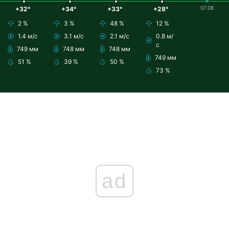
07.08
+32°
+34°
+33°
+28°
2 %
3 %
48 %
12 %
1.4 м/с
3.1 м/с
2.1 м/с
0.8 м/
с
749 мм
748 мм
748 мм
749 мм
51 %
39 %
50 %
73 %
ad