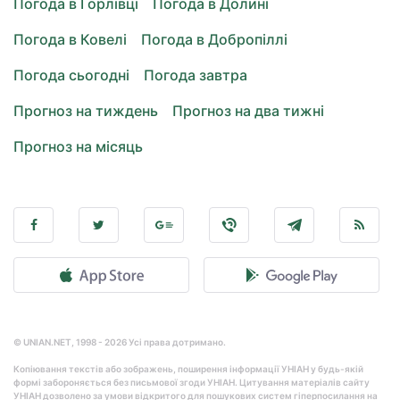
Погода в Горлівці
Погода в Долині
Погода в Ковелі
Погода в Добропіллі
Погода сьогодні
Погода завтра
Прогноз на тиждень
Прогноз на два тижні
Прогноз на місяць
© UNIAN.NET, 1998 - 2026 Усі права дотримано.
Копіювання текстів або зображень, поширення інформації УНІАН у будь-якій
формі забороняється без письмової згоди УНІАН. Цитування матеріалів сайту
УНІАН дозволено за умови відкритого для пошукових систем гіперпосилання на