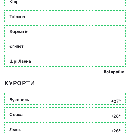
Кіпр
Таїланд
Хорватія
Єгипет
Шрі Ланка
Всі країни
КУРОРТИ
Буковель
+27°
Одеса
+28°
Львів
+26°