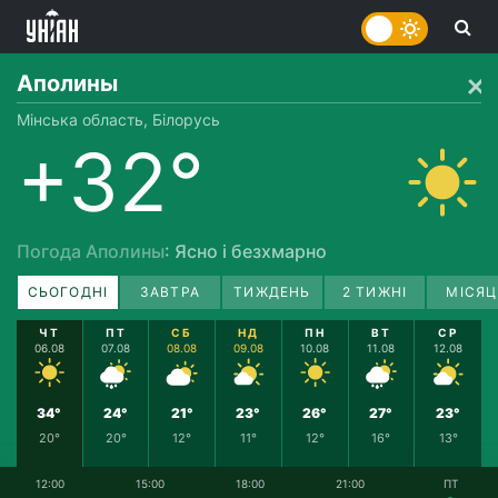
Аполины
Мінська область, Білорусь
+32°
Погода Аполины
: Ясно і безхмарно
СЬОГОДНІ
ЗАВТРА
ТИЖДЕНЬ
2 ТИЖНІ
МІСЯЦ
ЧТ
ПТ
СБ
НД
ПН
ВТ
СР
06.08
07.08
08.08
09.08
10.08
11.08
12.08
34°
24°
21°
23°
26°
27°
23°
20°
20°
12°
11°
12°
16°
13°
12:00
15:00
18:00
21:00
ПТ