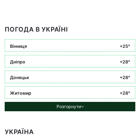
ПОГОДА В УКРАЇНІ
Вінниця
+25°
Дніпро
+28°
Донецьк
+28°
Житомир
+28°
Розгорнути
УКРАЇНА