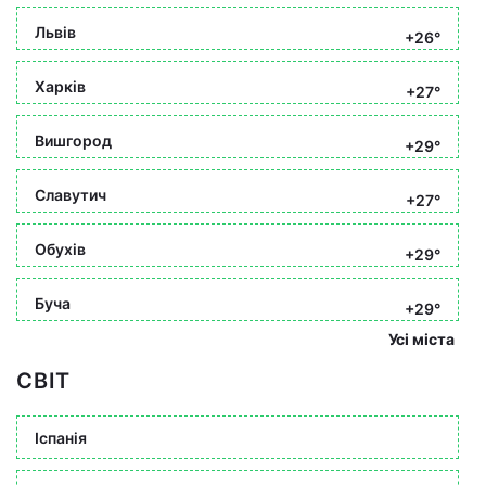
Львів
+26°
Харків
+27°
Вишгород
+29°
Славутич
+27°
Обухів
+29°
Буча
+29°
Усі міста
СВІТ
Іспанія