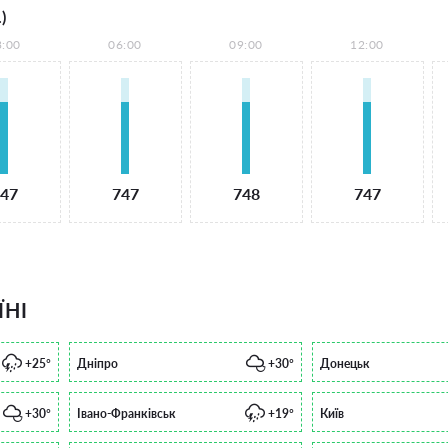
)
3:00
06:00
09:00
12:00
47
747
748
747
ЇНІ
+25°
Дніпро
+30°
Донецьк
+30°
Івано-Франківськ
+19°
Київ