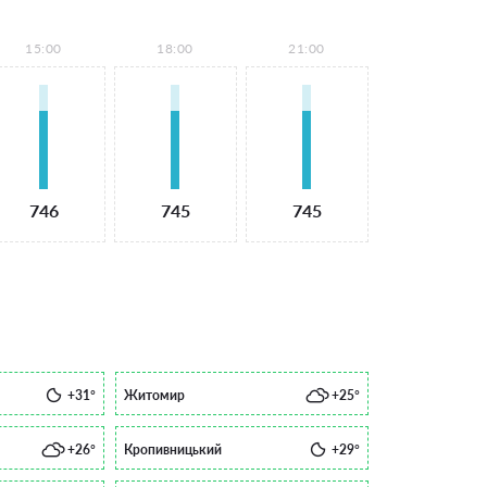
15:00
18:00
21:00
746
745
745
+31°
Житомир
+25°
+26°
Кропивницький
+29°