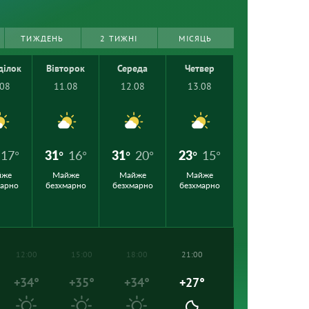
ТИЖДЕНЬ
2 ТИЖНІ
МІСЯЦЬ
ділок
Вівторок
Середа
Четвер
.08
11.08
12.08
13.08
17°
31°
16°
31°
20°
23°
15°
йже
Майже
Майже
Майже
марно
безхмарно
безхмарно
безхмарно
12:00
15:00
18:00
21:00
+34°
+35°
+34°
+27°