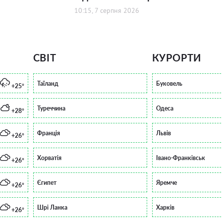
10:15, 7 серпня 2026
СВІТ
КУРОРТИ
Таїланд
Буковель
+25°
Туреччина
Одеса
+28°
Франція
Львів
+26°
Хорватія
Івано-Франківськ
+26°
Єгипет
Яремче
+26°
Шрі Ланка
Харків
+26°