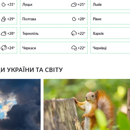
+31°
Луцьк
+21°
Львів
+29°
Полтава
+28°
Рівне
+28°
Тернопіль
+22°
Харків
+24°
Черкаси
+22°
Чернівці
 УКРАЇНИ ТА СВІТУ