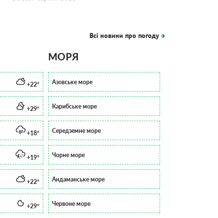
Всі новини про погоду
МОРЯ
Азовське море
+22°
Карибське море
+29°
Середземне море
+18°
Чорне море
+19°
Андаманське море
+22°
Червоне море
+29°