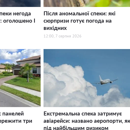
спеки негода
Після аномальної спеки: які
: оголошено І
сюрпризи готує погода на
вихідних
12:00, 7 серпня 2026
х панелей
Екстремальна спека затримує
ережити три
авіарейси: названо аеропорти, як
під найбільшим ризиком