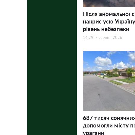
Після аномальної 
накриє усю Україну
рівень небезпеки
14:29, 7 серпня 2026
687 тисяч сонячни
допомогли місту п
урагани