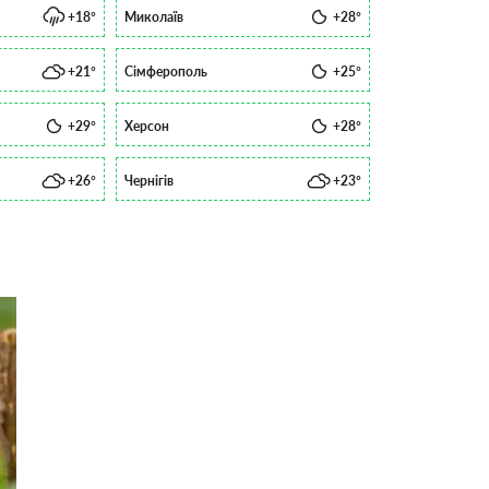
+18°
Миколаїв
+28°
+21°
Сімферополь
+25°
+29°
Херсон
+28°
+26°
Чернігів
+23°