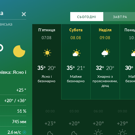
а
СЬОГОДНІ
ЗАВТРА
анська
П'ятниця
Субота
Неділя
Поне
07.08
08.08
09.08
10
°
35°
20°
35°
21°
32°
20°
30°
івка
: Ясно і
Ясно і
Майже
Хмарно з
Ма
безхмарно
безхмарно
проясненнями,
безх
дощ
+25 °
+20° / +36°
51 %
00:00
03:00
06:00
09:00
745 мм
+23°
+20°
+20°
+29°
2.6 м/с