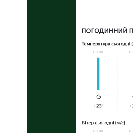
ПОГОДИННИЙ П
Температура сьогодні (
00:00
0
+23°
+
Вітер сьогодні (м/с)
00:00
0