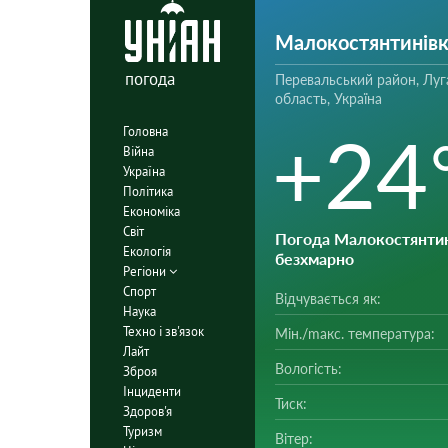
Малокостянтинівк
погода
Перевальський район, Луг
область, Україна
+24
Головна
Війна
Україна
Політика
Економіка
Світ
Погода Малокостянтин
Екологія
безхмарно
Регіони
Спорт
Відчувається як:
Наука
Техно і зв'язок
Мін./mакс. температура:
Лайт
Вологість:
Зброя
Інциденти
Тиск:
Здоров'я
Туризм
Вітер: