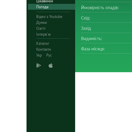
Цікавинки
Погода
Ймовірність опадів:
Відео з Youtube
Схід:
Думки
Захід
Статті
Інтерв`ю
Видимість:
Каталог
Фаза місяця:
Контакти
Укр
Рус