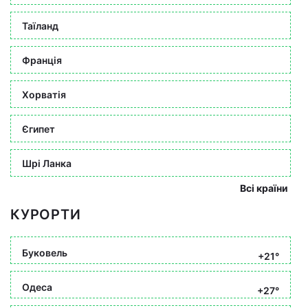
Таїланд
Франція
Хорватія
Єгипет
Шрі Ланка
Всі країни
КУРОРТИ
Буковель
+21°
Одеса
+27°