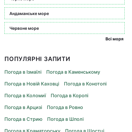
Андаманське море
Червоне море
Всі моря
ПОПУЛЯРНІ ЗАПИТИ
Погода в Ізмаїлі
Погода в Каменському
Погода в Новій Каховці
Погода в Конотопі
Погода в Коломиї
Погода в Коропі
Погода в Арцизі
Погода в Ровно
Погода в Стрию
Погода в Шполі
Погода в Краматорську
Погода в Шостці