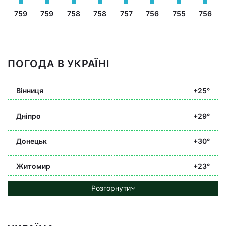
759
759
758
758
757
756
755
756
ПОГОДА В УКРАЇНІ
Вінниця
+25°
Дніпро
+29°
Донецьк
+30°
Житомир
+23°
Розгорнути