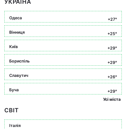
УКРАЇНА
Одеса
+27°
Вінниця
+25°
Київ
+29°
Бориспіль
+29°
Славутич
+26°
Буча
+29°
Усі міста
СВІТ
Італія