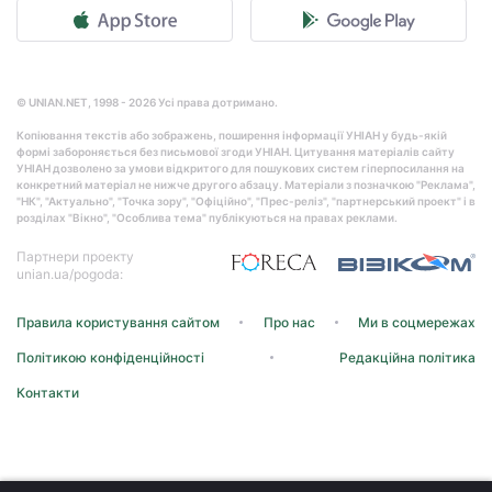
© UNIAN.NET, 1998 - 2026 Усі права дотримано.
Копіювання текстів або зображень, поширення інформації УНІАН у будь-якій
формі забороняється без письмової згоди УНІАН. Цитування матеріалів сайту
УНІАН дозволено за умови відкритого для пошукових систем гіперпосилання на
конкретний матеріал не нижче другого абзацу. Матеріали з позначкою "Реклама",
"НК", "Актуально", "Точка зору", "Офіційно", "Прес-реліз", "партнерський проект" і в
розділах "Вікно", "Особлива тема" публікуються на правах реклами.
Партнери проекту
unian.ua/pogoda:
Правила користування сайтом
Про нас
Ми в соцмережах
Політикою конфіденційності
Редакційна політика
Контакти