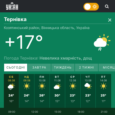
Тернівка
Козятинський район, Вінницька область, Україна
+17°
Погода Тернівка
: Невелика хмарність, дощ
СЬОГОДНІ
ЗАВТРА
ТИЖДЕНЬ
2 ТИЖНІ
МІСЯЦ
СБ
НД
ПН
ВТ
СР
ЧТ
ПТ
08.08
09.08
10.08
11.08
12.08
13.08
14.08
24°
24°
26°
30°
23°
23°
25°
16°
14°
14°
15°
13°
12°
11°
09:00
12:00
15:00
18:00
21:00