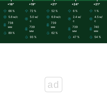
+16°
+19°
+21°
+24°
+21°
66 %
72 %
52 %
6 %
1 %
5.6 м/с
5.0 м/
6.9 м/с
2.4 м/
4.5 м/
с
с
с
738
739
мм
739
мм
739
740
мм
мм
мм
89 %
62 %
93 %
47 %
54 %
ad