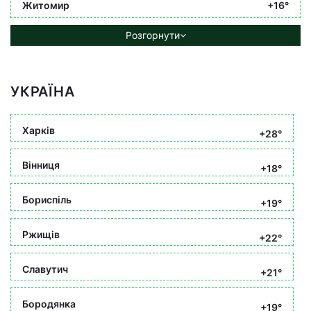
Житомир
+16°
Розгорнути
УКРАЇНА
Харків
+28°
Вінниця
+18°
Бориспіль
+19°
Ржищів
+22°
Славутич
+21°
Бородянка
+19°