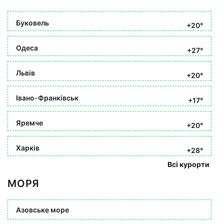
Буковель
+20°
Одеса
+27°
Львів
+20°
Івано-Франківськ
+17°
Яремче
+20°
Харків
+28°
Всі курорти
МОРЯ
Азовське море