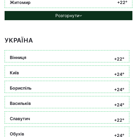
Житомир
+22°
Розгорнути
УКРАЇНА
Вінниця
+22°
Київ
+24°
Бориспіль
+24°
Васильків
+24°
Славутич
+22°
Обухів
+24°