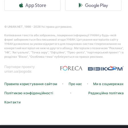
© UNIAN.NET, 1998 - 2026 Усі права дотримано.
Копіювання текстів або зображень, поширення інформації УНІАН у будь-якій
формі забороняється без письмової згоди УНІАН. Цитування матеріалів сайту
УНІАН дозволено за умови відкритого для пошукових систем гіперпосилання на
конкретний матеріал не нижче другого абзацу. Матеріали з позначкою "Реклама",
"НК", "Актуально", "Точка зору", "Офіційно", "Прес-реліз", "партнерський проект" і в
розділах "Вікно", "Особлива тема" публікуються на правах реклами.
Партнери проекту
unian.ua/pogoda:
Правила користування сайтом
Про нас
Ми в соцмережах
Політикою конфіденційності
Редакційна політика
Контакти