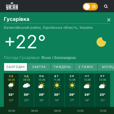
Гусарівка
Балаклійський район, Харківська область, Україна
+22°
Погода Гусарівка
: Ясно і безхмарно
СЬОГОДНІ
ЗАВТРА
ТИЖДЕНЬ
2 ТИЖНІ
МІСЯЦ
СБ
НД
ПН
ВТ
СР
ЧТ
ПТ
08.08
09.08
10.08
11.08
12.08
13.08
14.08
32°
30°
28°
30°
26°
24°
23°
20°
20°
16°
14°
17°
14°
12°
03:00
06:00
09:00
12:00
15:00