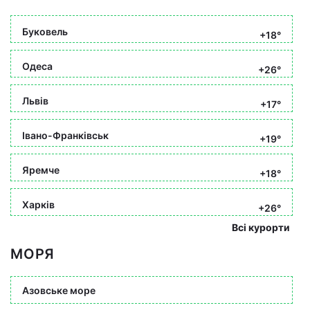
Буковель
+18°
Одеса
+26°
Львів
+17°
Івано-Франківськ
+19°
Яремче
+18°
Харків
+26°
Всі курорти
МОРЯ
Азовське море