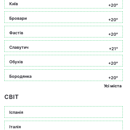
Київ
+20°
Бровари
+20°
Фастів
+20°
Славутич
+21°
Обухів
+20°
Бородянка
+20°
Усі міста
СВІТ
Іспанія
Італія