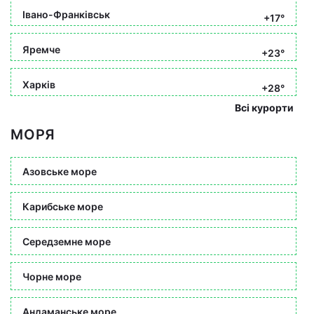
Івано-Франківськ
+17°
Яремче
+23°
Харків
+28°
Всі курорти
МОРЯ
Азовське море
Карибське море
Середземне море
Чорне море
Андаманське море