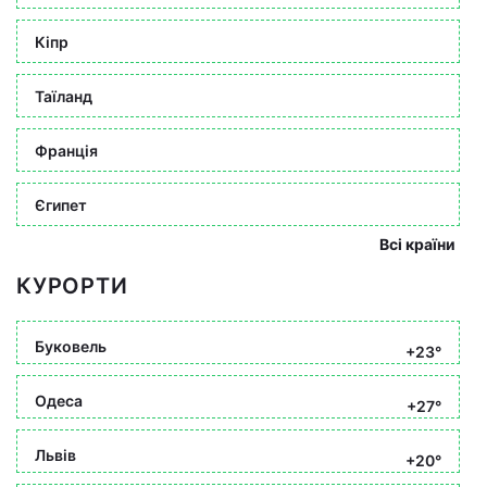
Кіпр
Таїланд
Франція
Єгипет
Всі країни
КУРОРТИ
Буковель
+23°
Одеса
+27°
Львів
+20°