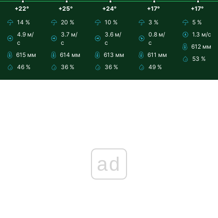
+22°
+25°
+24°
+17°
+17°
14 %
20 %
10 %
3 %
5 %
4.9 м/
3.7 м/
3.6 м/
0.8 м/
1.3 м/с
с
с
с
с
612 мм
615 мм
614 мм
613 мм
611 мм
53 %
46 %
36 %
36 %
49 %
ad