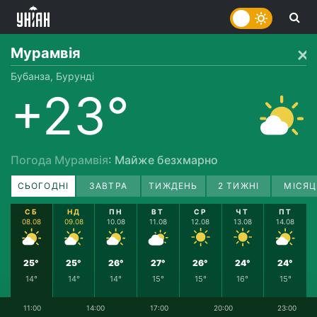
Мурамвія
Бубанза, Бурунді
+23°
Погода Мурамвія
: Майже безхмарно
СЬОГОДНІ
ЗАВТРА
ТИЖДЕНЬ
2 ТИЖНІ
МІСЯЦ
СБ
НД
ПН
ВТ
СР
ЧТ
ПТ
08.08
09.08
10.08
11.08
12.08
13.08
14.08
25°
25°
26°
27°
26°
24°
24°
14°
14°
14°
15°
15°
16°
15°
11:00
14:00
17:00
20:00
23:00