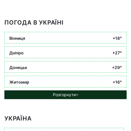
ПОГОДА В УКРАЇНІ
Вінниця
+18°
Дніпро
+27°
Донецьк
+29°
Житомир
+16°
Розгорнути
УКРАЇНА