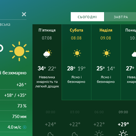
СЬОГОДНІ
ЗАВТРА
вська
П'ятниця
Субота
Неділя
Поне
07.08
08.08
09.08
10
°
34°
22°
28°
19°
25°
14°
27°
 і безхмарно
Невелика
Ясно і
Ясно і
Неве
хмарність та
безхмарно
безхмарно
хмар
+26 °
легкий дощик
+18° / +35°
73 %
00:00
03:00
06:00
09:00
750 мм
+24°
+22°
+22°
+29°
4.0 м/с