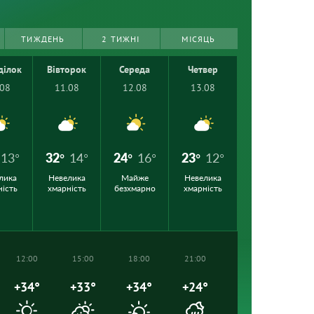
ТИЖДЕНЬ
2 ТИЖНІ
МІСЯЦЬ
ділок
Вівторок
Середа
Четвер
.08
11.08
12.08
13.08
13°
32°
14°
24°
16°
23°
12°
лика
Невелика
Майже
Невелика
ність
хмарність
безхмарно
хмарність
12:00
15:00
18:00
21:00
+34°
+33°
+34°
+24°