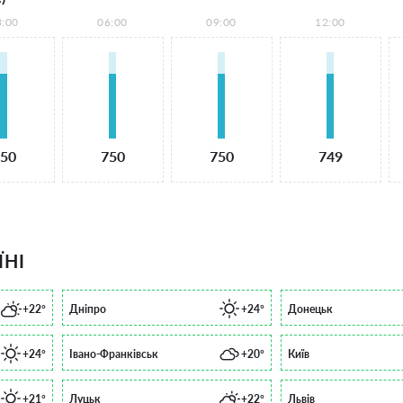
3:00
06:00
09:00
12:00
50
750
750
749
ЇНІ
+22°
Дніпро
+24°
Донецьк
+24°
Івано-Франківськ
+20°
Київ
+21°
Луцьк
+22°
Львів