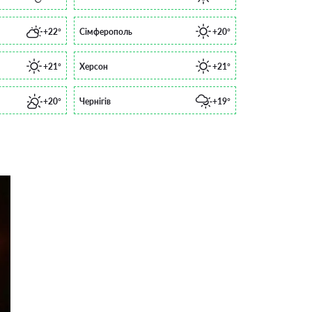
+22°
Сімферополь
+20°
+21°
Херсон
+21°
+20°
Чернігів
+19°