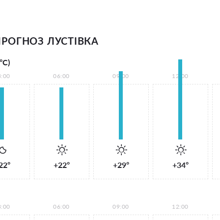
РОГНОЗ ЛУСТІВКА
°С)
3:00
06:00
09:00
12:00
22°
+22°
+29°
+34°
3:00
06:00
09:00
12:00