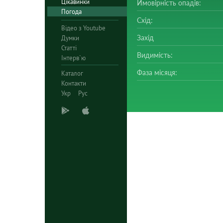
Цікавинки
Ймовірність опадів:
Погода
Схід:
Відео з Youtube
Захід
Думки
Статті
Видимість:
Інтерв`ю
Фаза місяця:
Каталог
Контакти
Укр
Рус