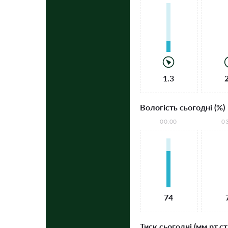
1.3
Вологість сьогодні (%)
00:00
0
74
Тиск сьогодні (мм рт.ст.