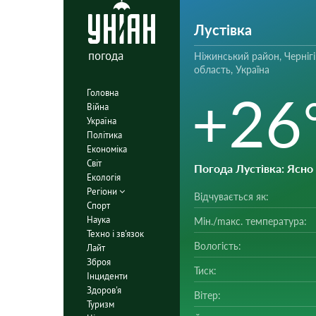
Лустівка
погода
Ніжинський район, Чернігі
область, Україна
+26
Головна
Війна
Україна
Політика
Економіка
Світ
Погода Лустівка
: Ясно
Екологія
Регіони
Відчувається як:
Спорт
Наука
Мін./mакс. температура:
Техно і зв'язок
Вологість:
Лайт
Зброя
Тиск:
Інциденти
Здоров'я
Вітер:
Туризм