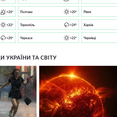
+26°
Полтава
+20°
Рівне
+22°
Тернопіль
+24°
Харків
+20°
Черкаси
+22°
Чернівці
 УКРАЇНИ ТА СВІТУ