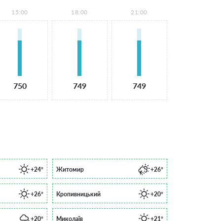
15:00
18:00
21:00
750
749
749
+24°
Житомир
+26°
+26°
Кропивницький
+20°
+20°
Миколаїв
+21°