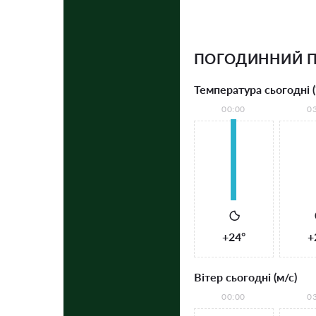
ПОГОДИННИЙ П
Температура сьогодні (
00:00
0
+24°
+
Вітер сьогодні (м/с)
00:00
0