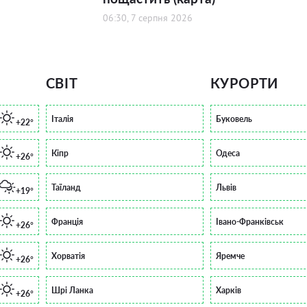
06:30, 7 серпня 2026
СВІТ
КУРОРТИ
Італія
Буковель
+22°
Кіпр
Одеса
+26°
Таїланд
Львів
+19°
Франція
Івано-Франківськ
+26°
Хорватія
Яремче
+26°
Шрі Ланка
Харків
+26°