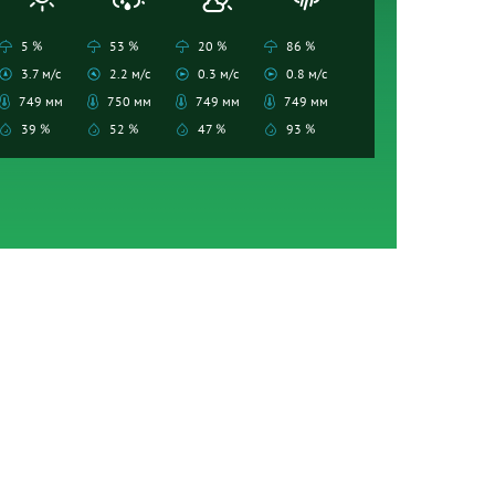
5 %
53 %
20 %
86 %
3.7 м/с
2.2 м/с
0.3 м/с
0.8 м/с
749 мм
750 мм
749 мм
749 мм
39 %
52 %
47 %
93 %