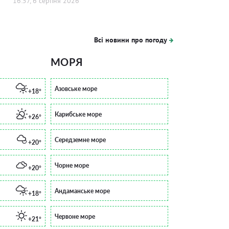
16:57, 6 серпня 2026
Всі новини про погоду
МОРЯ
Азовське море
+18°
Карибське море
+26°
Середземне море
+20°
Чорне море
+20°
Андаманське море
+18°
Червоне море
+21°