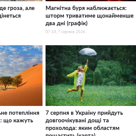
де гроза, але
Магнітна буря наближається:
дінеться
шторм триватиме щонайменше
два дні (графік)
07:10, 7 серпня 2026
ьне потепління
7 серпня в Україну прийдуть
і: що кажуть
довгоочікувані дощі та
прохолода: яким областям
пощастить (карта)