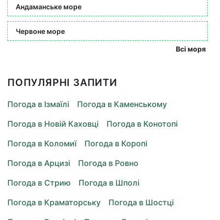
Андаманське море
Червоне море
Всі моря
ПОПУЛЯРНІ ЗАПИТИ
Погода в Ізмаїлі
Погода в Каменському
Погода в Новій Каховці
Погода в Конотопі
Погода в Коломиї
Погода в Коропі
Погода в Арцизі
Погода в Ровно
Погода в Стрию
Погода в Шполі
Погода в Краматорську
Погода в Шостці