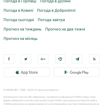
Погода в Горлівці
Погода в Долині
Погода в Ковелі
Погода в Добропіллі
Погода сьогодні
Погода завтра
Прогноз на тиждень
Прогноз на два тижні
Прогноз на місяць
© UNIAN.NET, 1998 - 2026 Усі права дотримано.
Копіювання текстів або зображень, поширення інформації УНІАН у будь-якій
формі забороняється без письмової згоди УНІАН. Цитування матеріалів сайту
УНІАН дозволено за умови відкритого для пошукових систем гіперпосилання на