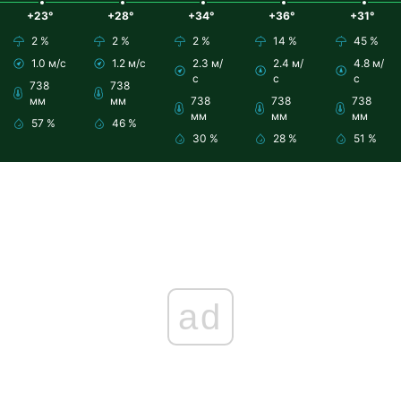
+23°
+28°
+34°
+36°
+31°
2 %
2 %
2 %
14 %
45 %
1.0 м/с
1.2 м/с
2.3 м/
2.4 м/
4.8 м/
с
с
с
738
738
мм
мм
738
738
738
мм
мм
мм
57 %
46 %
30 %
28 %
51 %
ad