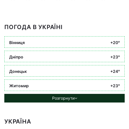
ПОГОДА В УКРАЇНІ
Вінниця
+20°
Дніпро
+23°
Донецьк
+24°
Житомир
+23°
Розгорнути
УКРАЇНА