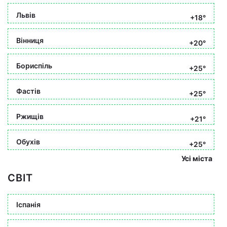
Львів
+18°
Вінниця
+20°
Бориспіль
+25°
Фастів
+25°
Ржищів
+21°
Обухів
+25°
Усі міста
СВІТ
Іспанія