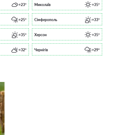
+23°
Миколаїв
+35°
+25°
Сімферополь
+33°
+35°
Херсон
+35°
+32°
Чернігів
+29°