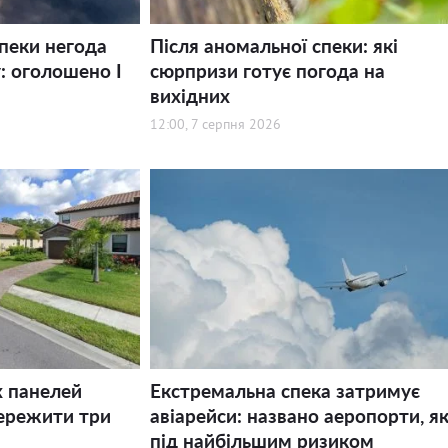
спеки негода
Після аномальної спеки: які
: оголошено І
сюрпризи готує погода на
вихідних
12:00, 7 серпня 2026
х панелей
Екстремальна спека затримує
ережити три
авіарейси: названо аеропорти, як
під найбільшим ризиком