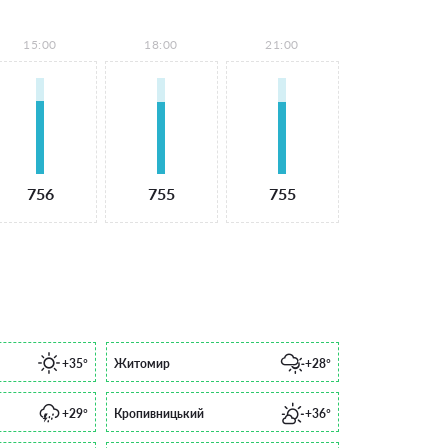
15:00
18:00
21:00
756
755
755
+35°
Житомир
+28°
+29°
Кропивницький
+36°