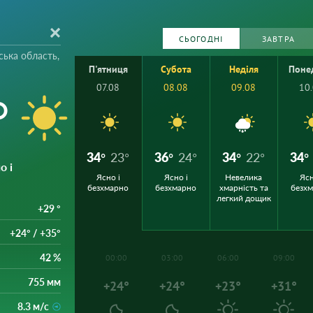
СЬОГОДНІ
ЗАВТРА
ська область,
П'ятниця
Субота
Неділя
Поне
07.08
08.08
09.08
10
°
34°
23°
36°
24°
34°
22°
34°
о і
Ясно і
Ясно і
Невелика
Ясн
безхмарно
безхмарно
хмарність та
безх
легкий дощик
+29 °
+24° / +35°
42 %
00:00
03:00
06:00
09:00
755 мм
+24°
+24°
+23°
+31°
8.3 м/с