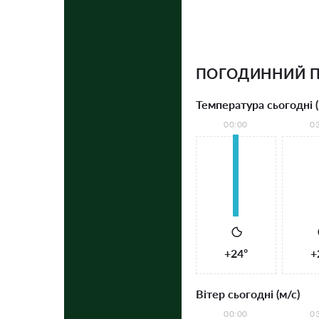
ПОГОДИННИЙ П
Температура сьогодні (
00:00
0
+24°
+
Вітер сьогодні (м/с)
00:00
0