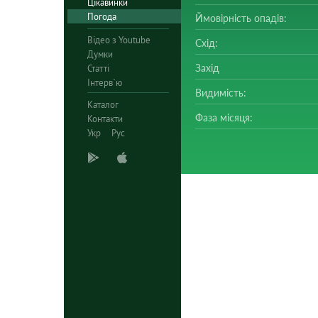
Цікавинки
Погода
Ймовірність опадів:
Відео з Youtube
Схід:
Думки
Захід
Статті
Інтерв`ю
Видимість:
Каталог
Фаза місяця:
Контакти
Укр
Рус