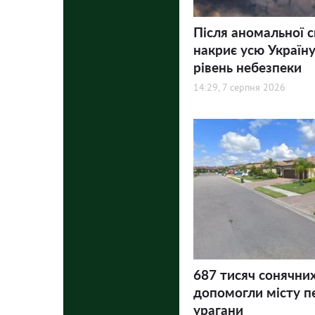
Після аномальної 
накриє усю Україну
рівень небезпеки
14:29, 7 серпня 2026
687 тисяч сонячни
допомогли місту п
урагани