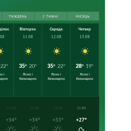
ТИЖДЕНЬ
2 ТИЖНІ
МІСЯЦЬ
ділок
Вівторок
Середа
Четвер
.08
11.08
12.08
13.08
22°
35°
20°
35°
22°
28°
19°
о і
Ясно і
Ясно і
Ясно і
марно
безхмарно
безхмарно
безхмарно
12:00
15:00
18:00
21:00
+34°
+34°
+33°
+27°