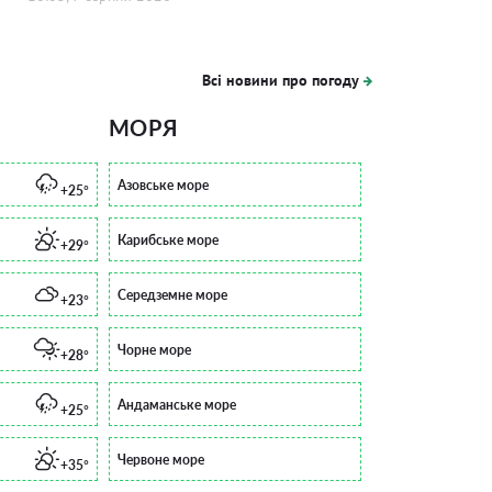
Всі новини про погоду
МОРЯ
Азовське море
+25°
Карибське море
+29°
Середземне море
+23°
Чорне море
+28°
Андаманське море
+25°
Червоне море
+35°