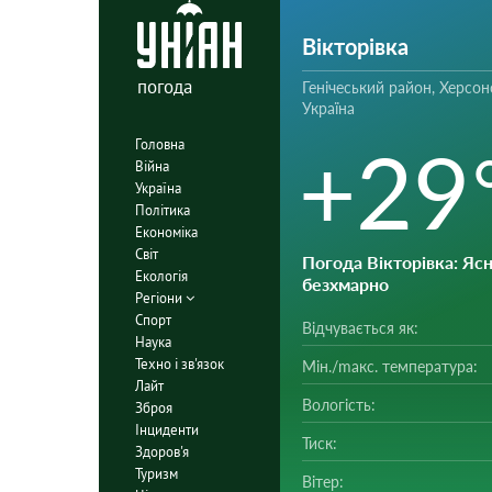
Вікторівка
погода
Генічеський район, Херсон
Україна
+29
Головна
Війна
Україна
Політика
Економіка
Світ
Погода Вікторівка
: Ясн
Екологія
безхмарно
Регіони
Спорт
Відчувається як:
Наука
Техно і зв'язок
Мін./mакс. температура:
Лайт
Вологість:
Зброя
Інциденти
Тиск:
Здоров'я
Туризм
Вітер: