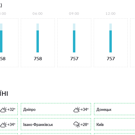
)
3:00
06:00
09:00
12:00
58
758
757
757
ЇНІ
+32°
Дніпро
+34°
Донецьк
+34°
Івано-Франківськ
+28°
Київ