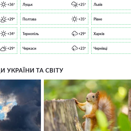
+36°
Луцьк
+25°
Львів
+29°
Полтава
+35°
Рівне
+34°
Тернопіль
+29°
Харків
+29°
Черкаси
+23°
Чернівці
 УКРАЇНИ ТА СВІТУ