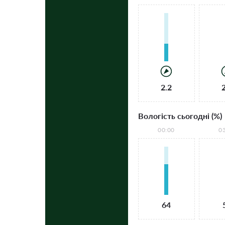
2.2
Вологість сьогодні (%)
00:00
0
64