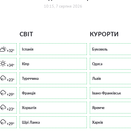
10:15, 7 серпня 2026
СВІТ
КУРОРТИ
Іспанія
Буковель
+32°
Кіпр
Одеса
+34°
Туреччина
Львів
+23°
Франція
Івано-Франківськ
+29°
Хорватія
Яремче
+23°
Шрі Ланка
Харків
+29°