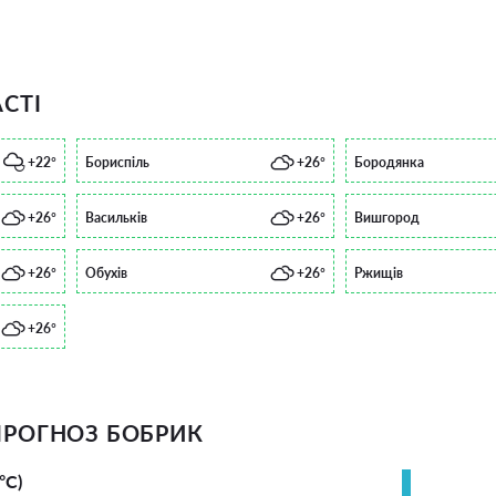
СТІ
+22°
Бориспіль
+26°
Бородянка
+26°
Васильків
+26°
Вишгород
+26°
Обухів
+26°
Ржищів
+26°
РОГНОЗ БОБРИК
°С)