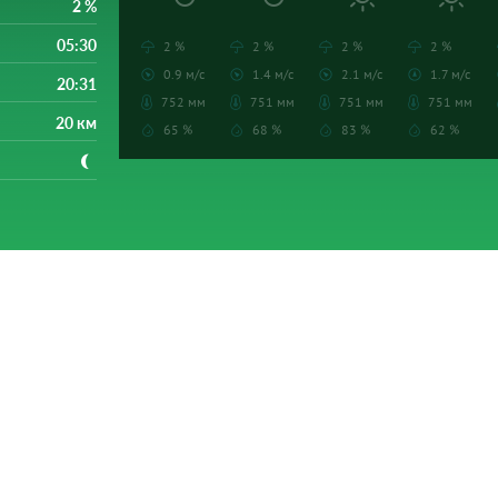
2 %
05:30
2 %
2 %
2 %
2 %
0.9 м/с
1.4 м/с
2.1 м/с
1.7 м/с
20:31
752 мм
751 мм
751 мм
751 мм
20 км
65 %
68 %
83 %
62 %