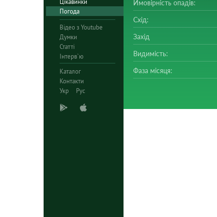
Цікавинки
Ймовірність опадів:
Погода
Схід:
Відео з Youtube
Захід
Думки
Статті
Видимість:
Інтерв`ю
Фаза місяця:
Каталог
Контакти
Укр
Рус