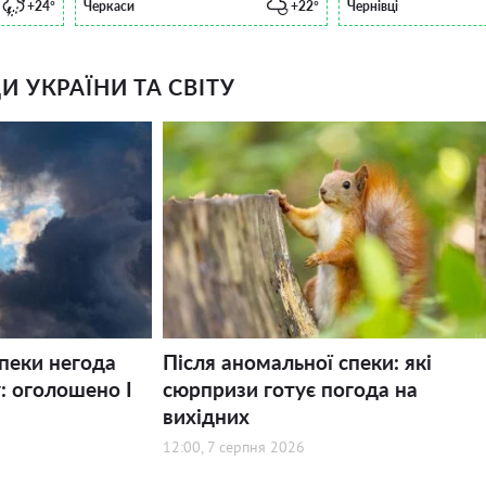
+24°
Черкаси
+22°
Чернівці
 УКРАЇНИ ТА СВІТУ
спеки негода
Після аномальної спеки: які
: оголошено І
сюрпризи готує погода на
вихідних
12:00, 7 серпня 2026