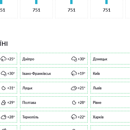
51
751
751
751
ЇНІ
+25°
Дніпро
+30°
Донецьк
+30°
Івано-Франківськ
+19°
Київ
+31°
Луцьк
+21°
Львів
+29°
Полтава
+28°
Рівне
+28°
Тернопіль
+22°
Харків