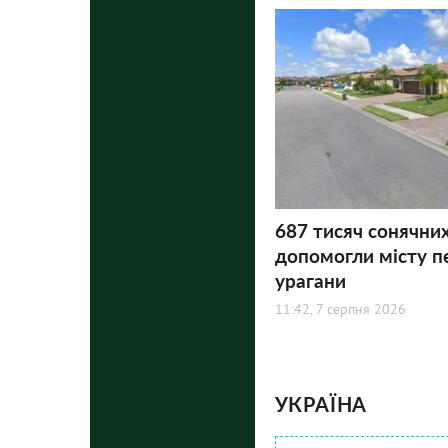
687 тисяч сонячни
допомогли місту п
урагани
11:42, 7 серпня 2026
УКРАЇНА