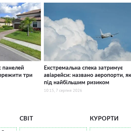
х панелей
Екстремальна спека затримує
ережити три
авіарейси: названо аеропорти, як
під найбільшим ризиком
10:15, 7 серпня 2026
СВІТ
КУРОРТИ