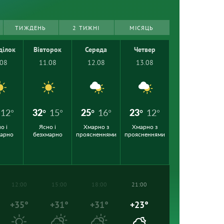
ТИЖДЕНЬ
2 ТИЖНІ
МІСЯЦЬ
ділок
Вівторок
Середа
Четвер
.08
11.08
12.08
13.08
12°
32°
15°
25°
16°
23°
12°
о і
Ясно і
Хмарно з
Хмарно з
марно
безхмарно
проясненнями
проясненнями
12:00
15:00
18:00
21:00
+35°
+31°
+31°
+23°