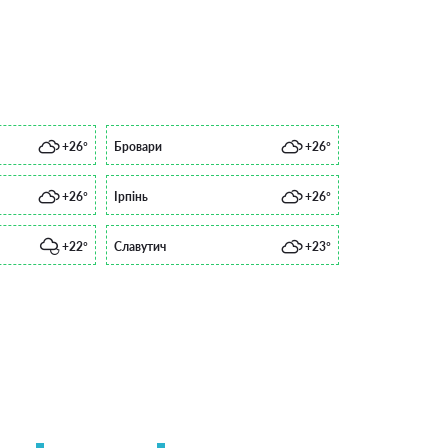
+26°
Бровари
+26°
+26°
Ірпінь
+26°
+22°
Славутич
+23°