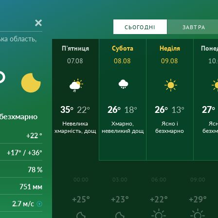
СЬОГОДНІ
ЗАВТРА
ка область,
П'ятниця
Субота
Неділя
Поне
07.08
08.08
09.08
10
°
35°
22°
26°
18°
26°
13°
27°
і безхмарно
Невелика
Хмарно,
Ясно і
Ясн
хмарність, дощ
невеликий дощ
безхмарно
безх
+22 °
+17° / +36°
78 %
00:00
03:00
06:00
09:00
751 мм
+25°
+23°
+22°
+29°
2.7 м/с