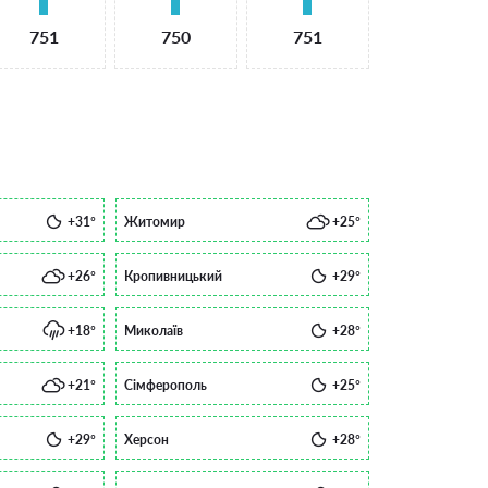
751
750
751
+31°
Житомир
+25°
+26°
Кропивницький
+29°
+18°
Миколаїв
+28°
+21°
Сімферополь
+25°
+29°
Херсон
+28°