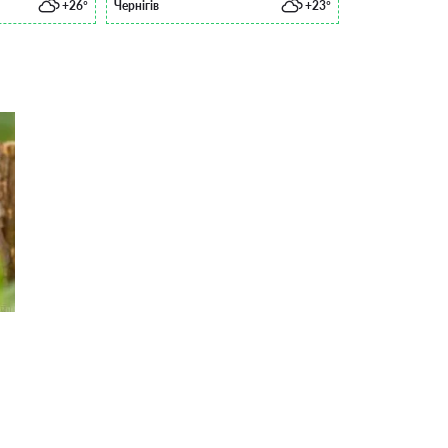
+26°
Чернігів
+23°