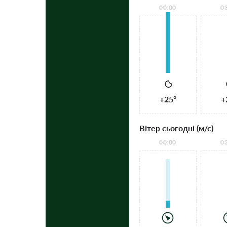
00:00
0
+25°
+
Вітер сьогодні (м/с)
00:00
0