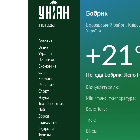
Бобрик
погода
Броварський район, Київсь
Україна
+21
Головна
Війна
Україна
Політика
Економіка
Світ
Погода Бобрик
: Ясно 
Екологія
Регіони
Відчувається як:
Спорт
Наука
Мін./mакс. температура:
Техно і зв'язок
Вологість:
Лайт
Зброя
Тиск:
Інциденти
Здоров'я
Вітер:
Туризм