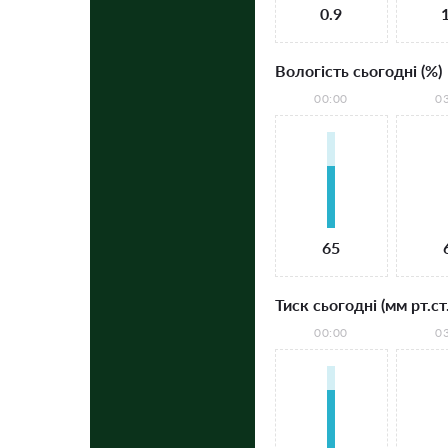
0.9
Вологість сьогодні (%)
00:00
0
65
Тиск сьогодні (мм рт.ст.
00:00
0