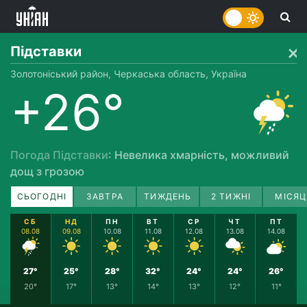
Підставки
Золотоніський район, Черкаська область, Україна
+26°
Погода Підставки
: Невелика хмарність, можливий
дощ з грозою
СЬОГОДНІ
ЗАВТРА
ТИЖДЕНЬ
2 ТИЖНІ
МІСЯЦ
СБ
НД
ПН
ВТ
СР
ЧТ
ПТ
08.08
09.08
10.08
11.08
12.08
13.08
14.08
27°
25°
28°
32°
24°
24°
26°
20°
17°
13°
14°
13°
12°
11°