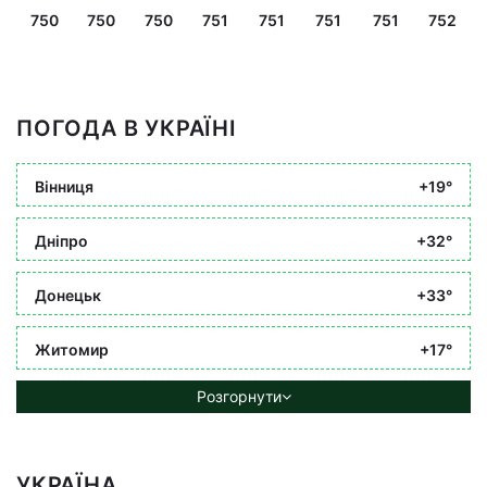
750
750
750
751
751
751
751
752
ПОГОДА В УКРАЇНІ
Вінниця
+19°
Дніпро
+32°
Донецьк
+33°
Житомир
+17°
Розгорнути
УКРАЇНА