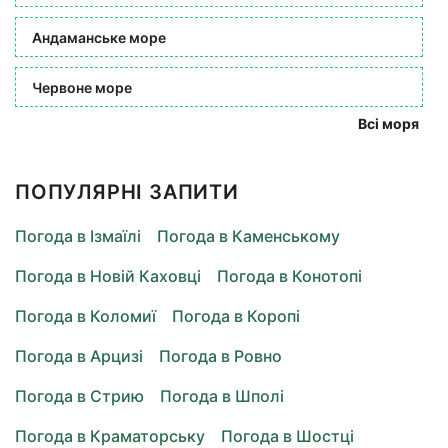
Андаманське море
Червоне море
Всі моря
ПОПУЛЯРНІ ЗАПИТИ
Погода в Ізмаїлі
Погода в Каменському
Погода в Новій Каховці
Погода в Конотопі
Погода в Коломиї
Погода в Коропі
Погода в Арцизі
Погода в Ровно
Погода в Стрию
Погода в Шполі
Погода в Краматорську
Погода в Шостці