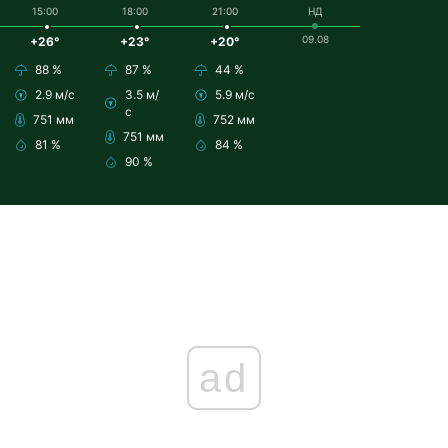
15:00
18:00
21:00
НД
09.08
+26°
+23°
+20°
88 %
87 %
44 %
2.9 м/с
3.5 м/
5.9 м/с
с
751 мм
752 мм
751 мм
81 %
84 %
90 %
ad