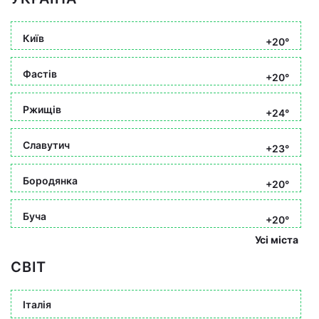
Київ
+20°
Фастів
+20°
Ржищів
+24°
Славутич
+23°
Бородянка
+20°
Буча
+20°
Усі міста
СВІТ
Італія