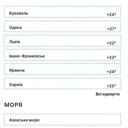
Буковель
+24°
Одеса
+27°
Львів
+22°
Івано-Франківськ
+23°
Яремче
+24°
Харків
+25°
Всі курорти
МОРЯ
Азовське море