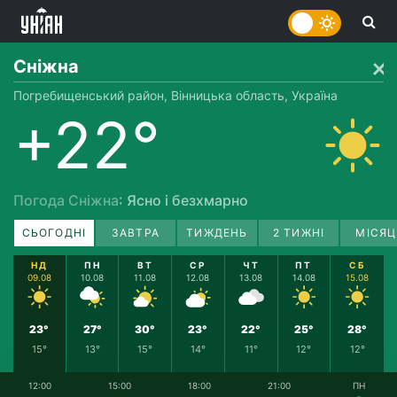
Сніжна
Погребищенський район, Вінницька область, Україна
+22°
Погода Сніжна
: Ясно і безхмарно
СЬОГОДНІ
ЗАВТРА
ТИЖДЕНЬ
2 ТИЖНІ
МІСЯЦ
НД
ПН
ВТ
СР
ЧТ
ПТ
СБ
09.08
10.08
11.08
12.08
13.08
14.08
15.08
23°
27°
30°
23°
22°
25°
28°
15°
13°
15°
14°
11°
12°
12°
12:00
15:00
18:00
21:00
ПН