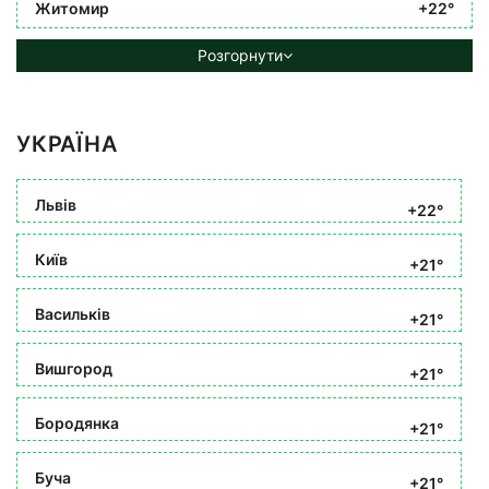
Житомир
+22°
Розгорнути
УКРАЇНА
Львів
+22°
Київ
+21°
Васильків
+21°
Вишгород
+21°
Бородянка
+21°
Буча
+21°