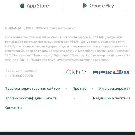
© UNIAN.NET, 1998 - 2026 Усі права дотримано.
Копіювання текстів або зображень, поширення інформації УНІАН у будь-якій
формі забороняється без письмової згоди УНІАН. Цитування матеріалів сайту
УНІАН дозволено за умови відкритого для пошукових систем гіперпосилання на
конкретний матеріал не нижче другого абзацу. Матеріали з позначкою "Реклама",
"НК", "Актуально", "Точка зору", "Офіційно", "Прес-реліз", "партнерський проект" і в
розділах "Вікно", "Особлива тема" публікуються на правах реклами.
Партнери проекту
unian.ua/pogoda:
Правила користування сайтом
Про нас
Ми в соцмережах
Політикою конфіденційності
Редакційна політика
Контакти