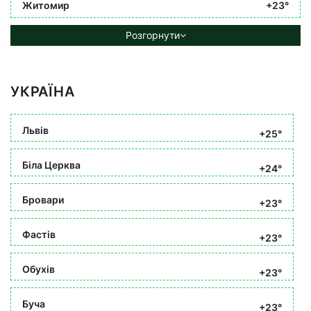
Житомир
+23°
Розгорнути
УКРАЇНА
Львів
+25°
Біла Церква
+24°
Бровари
+23°
Фастів
+23°
Обухів
+23°
Буча
+23°