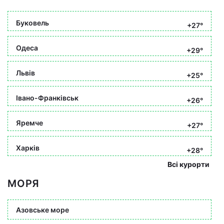
Буковель
+27°
Одеса
+29°
Львів
+25°
Івано-Франківськ
+26°
Яремче
+27°
Харків
+28°
Всі курорти
МОРЯ
Азовське море