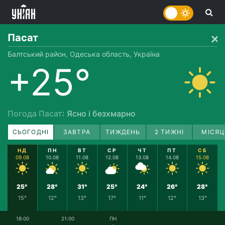
Пасат
Балтський район, Одеська область, Україна
+25°
Погода Пасат
: Ясно і безхмарно
СЬОГОДНІ
ЗАВТРА
ТИЖДЕНЬ
2 ТИЖНІ
МІСЯЦ
НД
ПН
ВТ
СР
ЧТ
ПТ
СБ
09.08
10.08
11.08
12.08
13.08
14.08
15.08
25°
28°
31°
25°
24°
26°
28°
15°
12°
13°
17°
11°
12°
13°
18:00
21:00
ПН