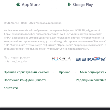
© UNIAN.NET, 1998 - 2026 Усі права дотримано.
Копіювання текстів або зображень, поширення інформації УНІАН у будь-якій
формі забороняється без письмової згоди УНІАН. Цитування матеріалів сайту
УНІАН дозволено за умови відкритого для пошукових систем гіперпосилання на
конкретний матеріал не нижче другого абзацу. Матеріали з позначкою "Реклама",
"НК", "Актуально", "Точка зору", "Офіційно", "Прес-реліз", "партнерський проект" і в
розділах "Вікно", "Особлива тема" публікуються на правах реклами.
Партнери проекту
unian.ua/pogoda:
Правила користування сайтом
Про нас
Ми в соцмережах
Політикою конфіденційності
Редакційна політика
Контакти