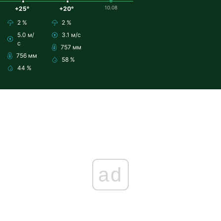
10.08
+25°
+20°
2 %
2 %
5.0 м/
3.1 м/с
с
757 мм
756 мм
58 %
44 %
ad