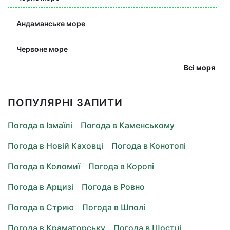
Андаманське море
Червоне море
Всі моря
ПОПУЛЯРНІ ЗАПИТИ
Погода в Ізмаїлі
Погода в Каменському
Погода в Новій Каховці
Погода в Конотопі
Погода в Коломиї
Погода в Коропі
Погода в Арцизі
Погода в Ровно
Погода в Стрию
Погода в Шполі
Погода в Краматорську
Погода в Шостці