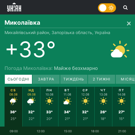
Миколаївка
Михайлівський район, Запорізька область, Україна
+33°
Погода Миколаївка
: Майже безхмарно
СЬОГОДНІ
ЗАВТРА
ТИЖДЕНЬ
2 ТИЖНІ
МІСЯЦ
СБ
НД
ПН
ВТ
СР
ЧТ
ПТ
08.08
09.08
10.08
11.08
12.08
13.08
14.08
36°
32°
33°
34°
32°
26°
27°
25°
22°
20°
21°
21°
18°
15°
09:00
12:00
15:00
18:00
21:00