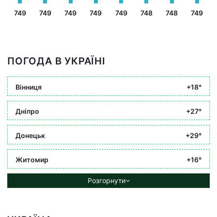
749
749
749
749
749
748
748
749
ПОГОДА В УКРАЇНІ
Вінниця
+18°
Дніпро
+27°
Донецьк
+29°
Житомир
+16°
Розгорнути