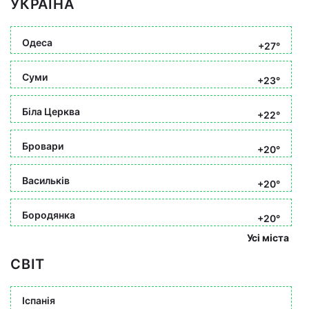
УКРАЇНА
Одеса
+27°
Суми
+23°
Біла Церква
+22°
Бровари
+20°
Васильків
+20°
Бородянка
+20°
Усі міста
СВІТ
Іспанія