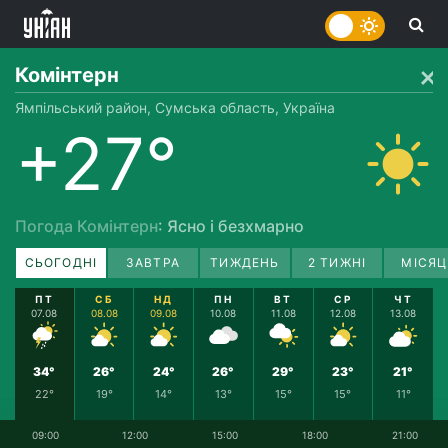
Комінтерн
Ямпільський район, Сумська область, Україна
+27°
Погода Комінтерн
: Ясно і безхмарно
СЬОГОДНІ
ЗАВТРА
ТИЖДЕНЬ
2 ТИЖНІ
МІСЯЦ
ПТ
СБ
НД
ПН
ВТ
СР
ЧТ
07.08
08.08
09.08
10.08
11.08
12.08
13.08
34°
26°
24°
26°
29°
23°
21°
22°
19°
14°
13°
15°
15°
11°
09:00
12:00
15:00
18:00
21:00