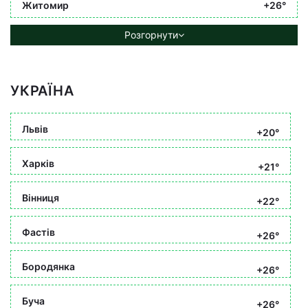
Житомир
+26°
Розгорнути
УКРАЇНА
Львів
+20°
Харків
+21°
Вінниця
+22°
Фастів
+26°
Бородянка
+26°
Буча
+26°