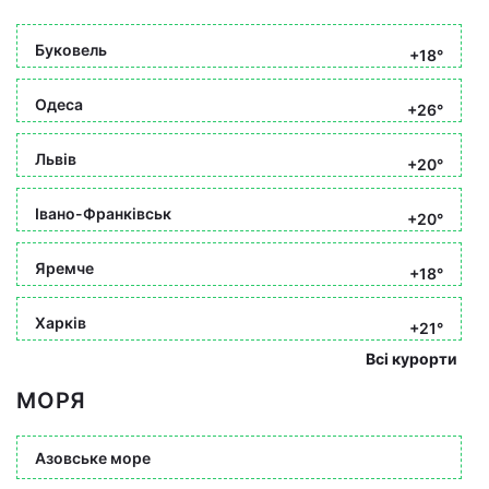
Буковель
+18°
Одеса
+26°
Львів
+20°
Івано-Франківськ
+20°
Яремче
+18°
Харків
+21°
Всі курорти
МОРЯ
Азовське море