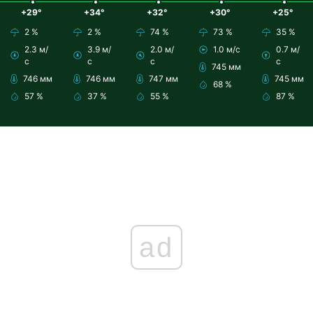
+29°
+34°
+32°
+30°
+25°
2 %
2 %
74 %
73 %
35 %
2.3 м/
3.9 м/
2.0 м/
1.0 м/с
0.7 м/
с
с
с
с
745 мм
746 мм
746 мм
747 мм
745 мм
68 %
57 %
37 %
55 %
87 %
ad