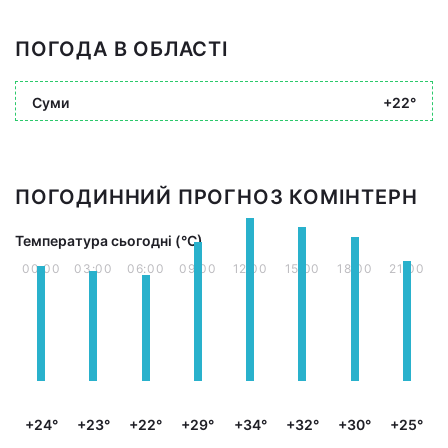
ПОГОДА В ОБЛАСТІ
Суми
+22°
ПОГОДИННИЙ ПРОГНОЗ КОМІНТЕРН
Температура сьогодні (°С)
00:00
03:00
06:00
09:00
12:00
15:00
18:00
21:00
+24°
+23°
+22°
+29°
+34°
+32°
+30°
+25°