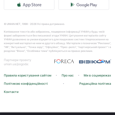
© UNIAN.NET, 1998 - 2026 Усі права дотримано.
Копіювання текстів або зображень, поширення інформації УНІАН у будь-якій
формі забороняється без письмової згоди УНІАН. Цитування матеріалів сайту
УНІАН дозволено за умови відкритого для пошукових систем гіперпосилання на
конкретний матеріал не нижче другого абзацу. Матеріали з позначкою "Реклама",
"НК", "Актуально", "Точка зору", "Офіційно", "Прес-реліз", "партнерський проект" і в
розділах "Вікно", "Особлива тема" публікуються на правах реклами.
Партнери проекту
unian.ua/pogoda:
Правила користування сайтом
Про нас
Ми в соцмережах
Політикою конфіденційності
Редакційна політика
Контакти