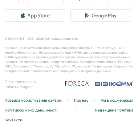
© UNIAN.NET, 1998 - 2026 Усі права дотримано.
Копіювання текстів або зображень, поширення інформації УНІАН у будь-якій
формі забороняється без письмової згоди УНІАН. Цитування матеріалів сайту
УНІАН дозволено за умови відкритого для пошукових систем гіперпосилання на
конкретний матеріал не нижче другого абзацу. Матеріали з позначкою "Реклама",
"НК", "Актуально", "Точка зору", "Офіційно", "Прес-реліз", "партнерський проект" і в
розділах "Вікно", "Особлива тема" публікуються на правах реклами.
Партнери проекту
unian.ua/pogoda:
Правила користування сайтом
Про нас
Ми в соцмережах
Політикою конфіденційності
Редакційна політика
Контакти