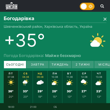
Богодарівка
Шевченківський район, Харківська область, Україна
+35°
Погода Богодарівка
: Майже безхмарно
СЬОГОДНІ
ЗАВТРА
ТИЖДЕНЬ
2 ТИЖНІ
МІСЯЦ
ПТ
СБ
НД
ПН
ВТ
СР
ЧТ
07.08
08.08
09.08
10.08
11.08
12.08
13.08
36°
33°
29°
28°
30°
27°
23°
20°
20°
19°
15°
13°
17°
13°
18:00
21:00
СБ