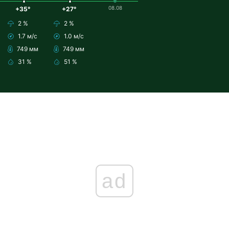
08.08
+35°
+27°
2 %
2 %
1.7 м/с
1.0 м/с
749 мм
749 мм
31 %
51 %
ad