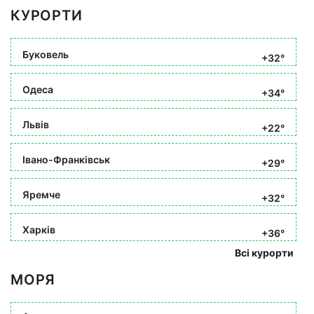
КУРОРТИ
Буковель
+32°
Одеса
+34°
Львів
+22°
Івано-Франківськ
+29°
Яремче
+32°
Харків
+36°
Всі курорти
МОРЯ