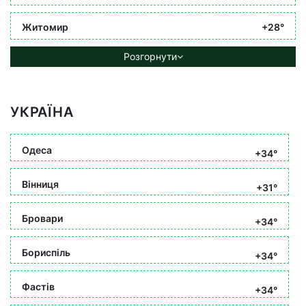
Житомир
+28°
Розгорнути
УКРАЇНА
Одеса
+34°
Вінниця
+31°
Бровари
+34°
Бориспіль
+34°
Фастів
+34°