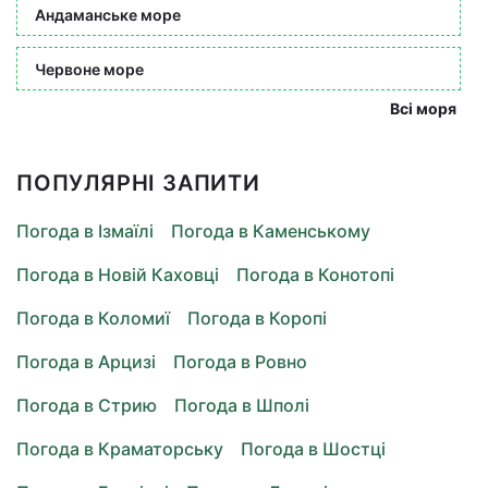
Андаманське море
Червоне море
Всі моря
ПОПУЛЯРНІ ЗАПИТИ
Погода в Ізмаїлі
Погода в Каменському
Погода в Новій Каховці
Погода в Конотопі
Погода в Коломиї
Погода в Коропі
Погода в Арцизі
Погода в Ровно
Погода в Стрию
Погода в Шполі
Погода в Краматорську
Погода в Шостці