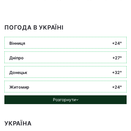
ПОГОДА В УКРАЇНІ
Вінниця
+24°
Дніпро
+27°
Донецьк
+32°
Житомир
+24°
Розгорнути
УКРАЇНА