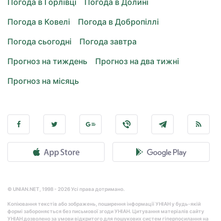
Погода в Горлівці
Погода в Долині
Погода в Ковелі
Погода в Добропіллі
Погода сьогодні
Погода завтра
Прогноз на тиждень
Прогноз на два тижні
Прогноз на місяць
© UNIAN.NET, 1998 - 2026 Усі права дотримано.
Копіювання текстів або зображень, поширення інформації УНІАН у будь-якій
формі забороняється без письмової згоди УНІАН. Цитування матеріалів сайту
УНІАН дозволено за умови відкритого для пошукових систем гіперпосилання на