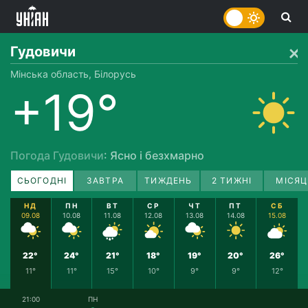
Гудовичи
Мінська область, Білорусь
+19°
Погода Гудовичи
: Ясно і безхмарно
СЬОГОДНІ
ЗАВТРА
ТИЖДЕНЬ
2 ТИЖНІ
МІСЯЦ
НД
ПН
ВТ
СР
ЧТ
ПТ
СБ
09.08
10.08
11.08
12.08
13.08
14.08
15.08
22°
24°
21°
18°
19°
20°
26°
11°
11°
15°
10°
9°
9°
12°
21:00
ПН