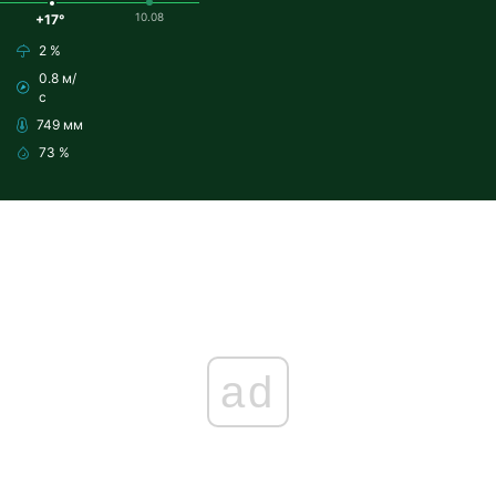
10.08
+17°
2 %
0.8 м/
с
749 мм
73 %
ad