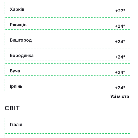
Харків
+27°
Ржищів
+24°
Вишгород
+24°
Бородянка
+24°
Буча
+24°
Ірпінь
+24°
Усі міста
СВІТ
Італія